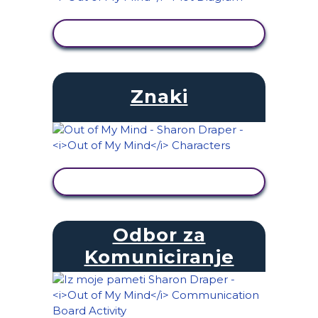
OGLED DEJAVNOSTI
Znaki
OGLED DEJAVNOSTI
Odbor za
Komuniciranje