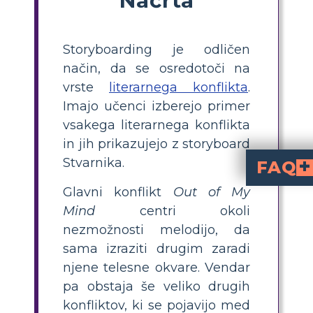
Storyboarding je odličen
način, da se osredotoči na
vrste
literarnega konflikta
.
Imajo učenci izberejo primer
vsakega literarnega konflikta
in jih prikazujejo z storyboard
Stvarnika.
FAQ
Glavni konflikt
Out of My
Kakšne so glavne vrste konflikta v knjigi "Iz Mene"?
vključuje več vrst književnih konfliktov, vključno z
(Melodijina bitka s svojim telesom),
(Melodijina nesoglasja z mamo) in
(Melodijini izz
Kako lahko učim vrste konfliktov z uporab
, kjer učenci identificirajo in prikazujejo različne 
Kaj je primer konflikta Oseba proti Sebi v "Iz Mene"?
Primer je, ko se Melodija počuti raz
, s kateri
Zakaj je ustvarjanje
pomaga učencem vizualno organizirati in bo
Kako kategorizirati konflikte v "Iz M
Oseba proti Osebi
, glede na to, proti čemu ali komu se Melodija bori v vsaki 
Mind
centri okoli
nezmožnosti melodijo, da
sama izraziti drugim zaradi
njene telesne okvare. Vendar
pa obstaja še veliko drugih
konfliktov, ki se pojavijo med