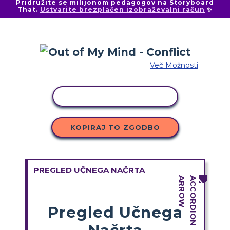
Pridružite se milijonom pedagogov na Storyboard
That.
Ustvarite brezplačen izobraževalni račun
✨
Več Možnosti
KOPIRAJ DEJAVNOST
KOPIRAJ TO ZGODBO
PREGLED UČNEGA NAČRTA
Pregled Učnega
Načrta