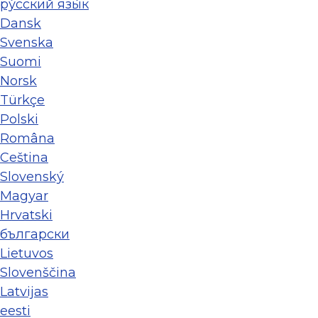
ру́сский язы́к
Dansk
Svenska
Suomi
Norsk
Türkçe
Polski
Româna
Ceština
Slovenský
Magyar
Hrvatski
български
Lietuvos
Slovenščina
Latvijas
eesti