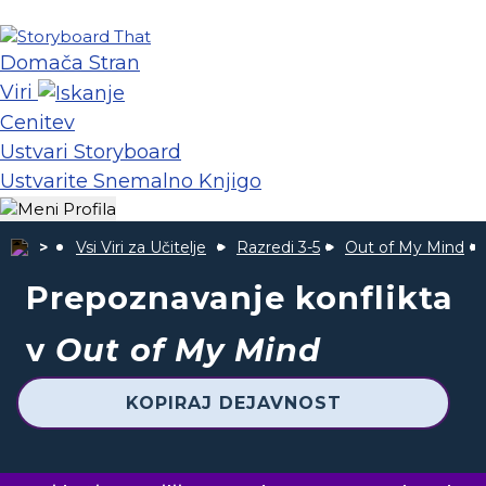
Domača Stran
Viri
Cenitev
Ustvari Storyboard
Ustvarite Snemalno Knjigo
Vsi Viri za Učitelje
Razredi 3-5
Out of My Mind
Prepoznavanje konflikta
v
Out of My Mind
KOPIRAJ DEJAVNOST