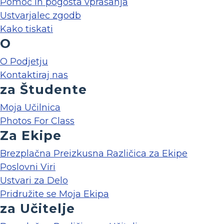
Pomoč in pogosta vprašanja
Ustvarjalec zgodb
Kako tiskati
O
O Podjetju
Kontaktiraj nas
za Študente
Moja Učilnica
Photos For Class
Za Ekipe
Brezplačna Preizkusna Različica za Ekipe
Poslovni Viri
Ustvari za Delo
Pridružite se Moja Ekipa
za Učitelje