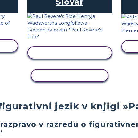
Slovar
I
OGLED DEJAVNOSTI
KOPIRAJ DEJAVNOST
figurativni jezik v knjigi »
 razpravo v razredu o figurativne
'