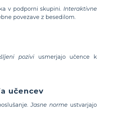
ika v podporni skupini.
Interaktivne
ebne povezave z besedilom.
šljeni pozivi
usmerjajo učence k
ja učencev
poslušanje.
Jasne norme
ustvarjajo