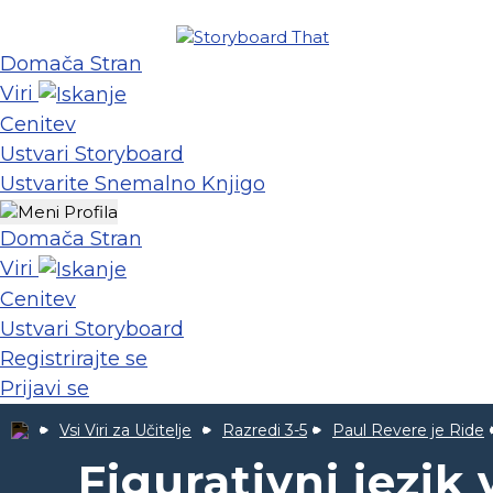
Domača Stran
Viri
Cenitev
Ustvari Storyboard
Ustvarite Snemalno Knjigo
Domača Stran
Viri
Cenitev
Ustvari Storyboard
Registrirajte se
Prijavi se
Vsi Viri za Učitelje
Razredi 3-5
Paul Revere je Ride
Figurativni jezik 