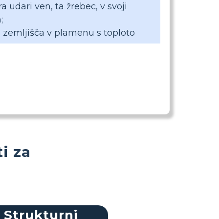
ra udari ven, ta žrebec, v svoji
;
 zemljišča v plamenu s toploto
i za
Strukturni