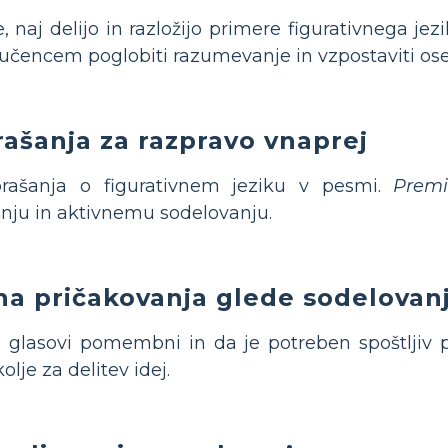
 naj delijo in razložijo primere figurativnega jez
čencem poglobiti razumevanje in vzpostaviti os
rašanja za razpravo vnaprej
rašanja o figurativnem jeziku v pesmi.
Premi
anju in aktivnemu sodelovanju.
sna pričakovanja glede sodelovan
si glasovi pomembni in da je potreben spoštljiv 
olje za delitev idej.