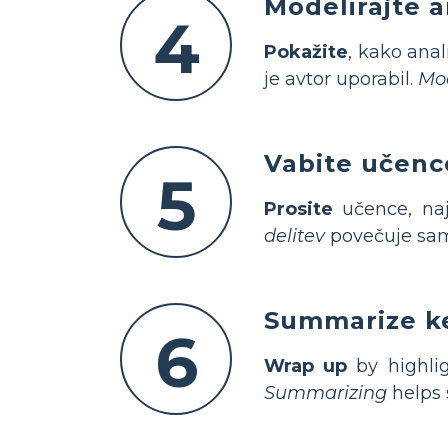
Modelirajte a
4
Pokažite
, kako anal
je avtor uporabil.
Mod
Vabite učence
5
Prosite
učence, naj 
delitev
povečuje samo
Summarize k
6
Wrap up
by highlig
Summarizing
helps 