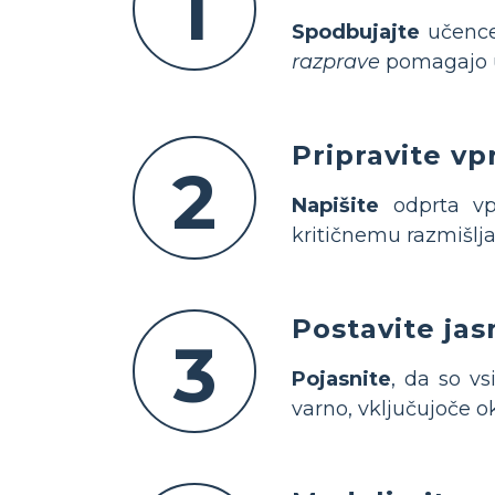
1
Spodbujajte
učence,
razprave
pomagajo u
Pripravite vp
2
Napišite
odprta vp
kritičnemu razmišlj
Postavite ja
3
Pojasnite
, da so v
varno, vključujoče ok