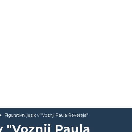
Figurativni jezik v "Voznji Paula Revereja"
v "Voznji Paula