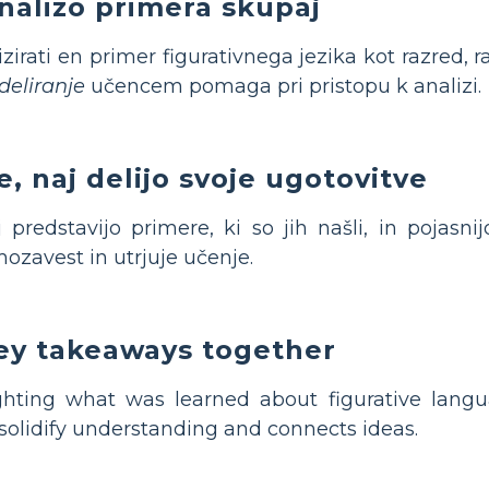
nalizo primera skupaj
izirati en primer figurativnega jezika kot razred, 
eliranje
učencem pomaga pri pristopu k analizi.
, naj delijo svoje ugotovitve
predstavijo primere, ki so jih našli, in pojasnij
zavest in utrjuje učenje.
ey takeaways together
hting what was learned about figurative lang
solidify understanding and connects ideas.