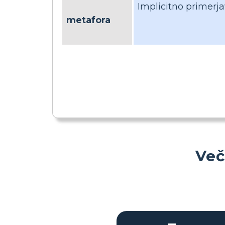
Implicitno primer
metafora
Več