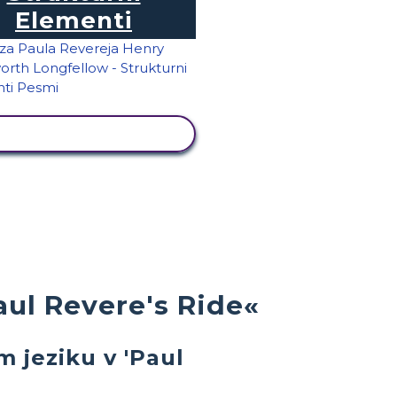
Elementi
OGLED DEJAVNOSTI
Paul Revere's Ride«
m jeziku v 'Paul