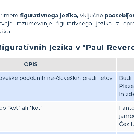
 primere
figurativnega jezika,
vključno
pooseblje
svojo razumevanje figurativnega jezika z opre
zika.
figurativnih jezika v "Paul Revere
OPIS
človeške podobnih ne-človeških predmetov
Budni
Plaze
In zd
o "kot" ali "kot"
Fanto
jambo
Čez l