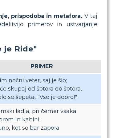
nje, prispodoba in
metafora.
V tej
delitvijo primerov in ustvarjanje
 je Ride"
PRIMER
m nočni veter, saj je šlo;
če skupaj od šotora do šotora,
elo se šepeta, "Vse je dobro!"
mski ladja, pri čemer vsaka
rom in kabini;
uno, kot so bar zapora