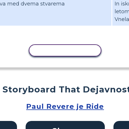
java med dvema stvarema
In isk
letom
Vnela
KOPIRAJ DEJAVNOST
 Storyboard That Dejavnost
Paul Revere je Ride