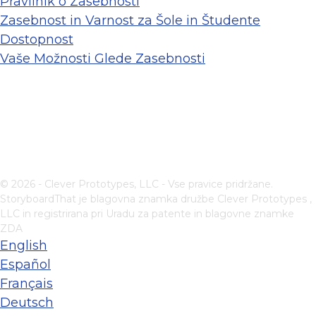
Pravilnik o Zasebnosti
Zasebnost in Varnost za Šole in Študente
Dostopnost
Vaše Možnosti Glede Zasebnosti
© 2026 - Clever Prototypes, LLC - Vse pravice pridržane.
StoryboardThat je blagovna znamka družbe
Clever Prototypes ,
LLC
in registrirana pri Uradu za patente in blagovne znamke
ZDA
English
Español
Français
Deutsch