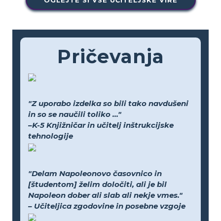
OGLEJTE SI VSE UČITELJSKE VIRE
Pričevanja
"Z uporabo izdelka so bili tako navdušeni
in so se naučili toliko ..."
–K-5 Knjižničar in učitelj inštrukcijske
tehnologije
"Delam Napoleonovo časovnico in
[študentom] želim določiti, ali je bil
Napoleon dober ali slab ali nekje vmes."
– Učiteljica zgodovine in posebne vzgoje