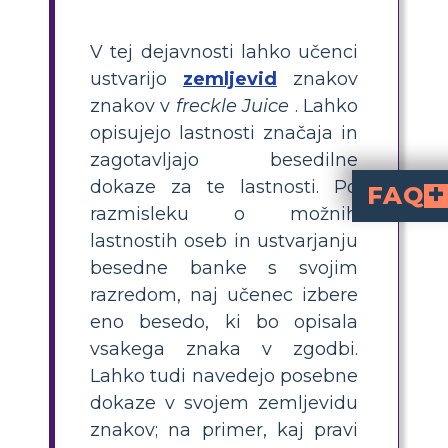
V tej dejavnosti lahko učenci
ustvarijo
zemljevid
znakov
znakov v
freckle Juice
. Lahko
opisujejo lastnosti značaja in
zagotavljajo besedilne
dokaze za te lastnosti. Po
FAQ
razmisleku o možnih
Katere značajske lastnost
Andrew je nekoliko silovit, navdušen in zainteresiran. Naredil bi vse, da bi dobil želene pege, saj si jih tako močno prizadeva. Zdi se tudi, da je eden tistih znakov, ki bi se zelo potrudili, da bi dosegli svoje cilje, hkrati pa dvomi vase in
Kateri pridevniki najbol
Nicky je videti samozavesten in sprošč
Andrewova sošolka in prijateljica je Sharon. Ona je ključne
Kaj naredi Andrew, da dobi Sharonin recept za p
Andrew obljubi, da bo dal Sharon pet d
lastnostih oseb in ustvarjanju
besedne banke s svojim
razredom, naj učenec izbere
eno besedo, ki bo opisala
vsakega znaka v zgodbi.
Lahko tudi navedejo posebne
dokaze v svojem zemljevidu
znakov; na primer, kaj pravi