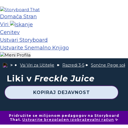
Domača Stran
Viri
Cenitev
Ustvari Storyboard
Ustvarite Snemalno Knjigo
Vsi Viri za Učitelje
Razredi 3-5
Sončne Pege sok
Liki v
Freckle Juice
KOPIRAJ DEJAVNOST
Pridružite se milijonom pedagogov na Storyboard
That.
Ustvarite brezplačen izobraževalni račun
✨