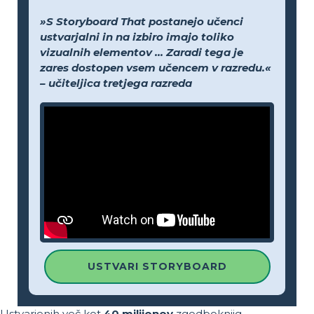
»S Storyboard That postanejo učenci
ustvarjalni in na izbiro imajo toliko
vizualnih elementov ... Zaradi tega je
zares dostopen vsem učencem v razredu.«
– učiteljica tretjega razreda
USTVARI STORYBOARD
Ustvarjenih več kot
40 milijonov
zgodboknjig