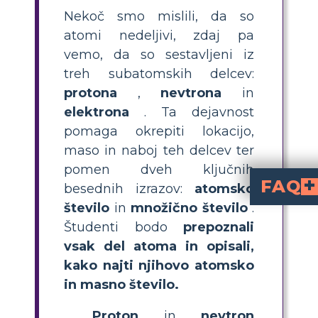
Nekoč smo mislili, da so
atomi nedeljivi, zdaj pa
vemo, da so sestavljeni iz
treh subatomskih delcev:
protona
,
nevtrona
in
elektrona
. Ta dejavnost
pomaga okrepiti lokacijo,
maso in naboj teh delcev ter
pomen dveh ključnih
FAQ
besednih izrazov:
atomsko
število
in
množično število
.
Kateri so glavni deli atoma in ka
(negativni naboj). Pr
Kako najdete atomskih številko in maso atoma?
je enaka številu protonov v atomu.
je vsota protonov in nevtronov. Obe števili pomaga
Zakaj se elektrono
imajo maso skoraj 2000-krat manjšo od protona ali nevtrona. To pomeni, da njihov prispevek k skupni masi atoma je skoraj zanemarljiv, zato večina mase atoma izvira iz protonov in nevtronov v jedru.
Kaj je razlika med atomskim štev
je skupno število p
je skupni seštevek protonov in nevtr
Kako učenci lahko enostavno zapomnijo lokacije protonov, nevtronov in elektronov v atomu?
sta v jedru (s
gibljejo okoli jedra po 
Študenti bodo
prepoznali
vsak del atoma in opisali,
kako najti njihovo atomsko
in masno število.
Proton
in
nevtron