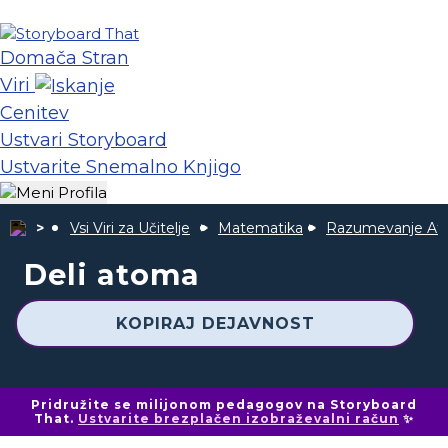
Domača Stran
Viri
Cenitev
Ustvari Storyboard
Ustvarite Snemalno Knjigo
Vsi Viri za Učitelje
Matematika
Razumevanje Ato
Deli atoma
KOPIRAJ DEJAVNOST
Pridružite se milijonom pedagogov na Storyboard
That.
Ustvarite brezplačen izobraževalni račun
✨