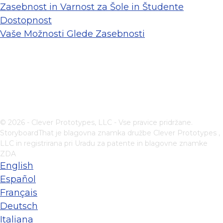
Zasebnost in Varnost za Šole in Študente
Dostopnost
Vaše Možnosti Glede Zasebnosti
© 2026 - Clever Prototypes, LLC - Vse pravice pridržane.
StoryboardThat je blagovna znamka družbe
Clever Prototypes ,
LLC
in registrirana pri Uradu za patente in blagovne znamke
ZDA
English
Español
Français
Deutsch
Italiana