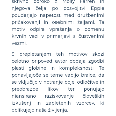
skrivno poroko z Molly Farren in
njegova želja po posvojitvi Eppie
poudarjajo napetost med družbenimi
pričakovanji in osebnimi željami. Ta
motiv odpira vprašanja o pomenu
krvnih vezi v primerjavi s čustvenimi
vezmi.
S prepletanjem teh motivov skozi
celotno pripoved avtor dodaja zgodbi
plasti globine in kompleksnosti. Te
ponavljajoče se teme vabijo bralce, da
se vključijo v notranje boje, odločitve in
preobrazbe likov ter ponujajo
niansirano raziskovanje človeških
izkušenj in zapletenih vzorcev, ki
oblikujejo naša življenja.