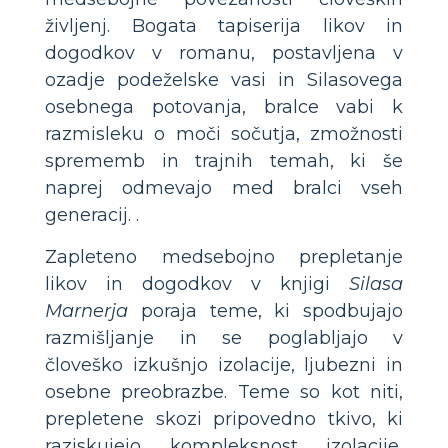
življenj. Bogata tapiserija likov in
dogodkov v romanu, postavljena v
ozadje podeželske vasi in Silasovega
osebnega potovanja, bralce vabi k
razmisleku o moči sočutja, zmožnosti
sprememb in trajnih temah, ki še
naprej odmevajo med bralci vseh
generacij. .
Zapleteno medsebojno prepletanje
likov in dogodkov v knjigi
Silasa
Marnerja
poraja teme, ki spodbujajo
razmišljanje in se poglabljajo v
človeško izkušnjo izolacije, ljubezni in
osebne preobrazbe. Teme so kot niti,
prepletene skozi pripovedno tkivo, ki
raziskujejo kompleksnost izolacije,