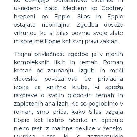
ukradeno zlato. Medtem ko Godfrey
hrepeni po Eppie, Silas in Eppie
ostajata neomajna. Zgodba doseže
vrhunec, ko si Silas povrne svoje zlato
in sprejme Eppie kot svoj pravi zaklad.
Trajna privlačnost zgodbe je v njenih
kompleksnih likih in temah. Roman
krmari po zaupanju, izgubi in moči
človeške povezanosti. Je privlačna
izbira za knjižne klube, ki sproža
razprave o svojih globokih temah in
zapletenih analizah. Ko se poglobimo v
roman, smo priča, kako Silas vzgaja
Eppie kot lastno hčerko in opazuje
njeno rast iz majhne deklice v žensko.
Družina Cass, ki jo zaznamujejo