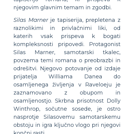
njegovim glavnim temam in zgodbi.
Silas Marner
je tapiserija, prepletena z
raznolikimi in privlačnimi liki, od
katerih vsak prispeva k bogati
kompleksnosti pripovedi. Protagonist
Silas Marner, samotarski tkalec,
povzema temi romana o preobrazbi in
odrešitvi. Njegovo potovanje od izdaje
prijatelja Williama Danea do
osamljenega življenja v Raveloeju je
zaznamovano z obupom in
osamljenostjo. Skrbna prisotnost Dolly
Winthrop, sočutne sosede, je ostro
nasprotje Silasovemu samotarskemu
obstoju in igra ključno vlogo pri njegovi
končni rasti.