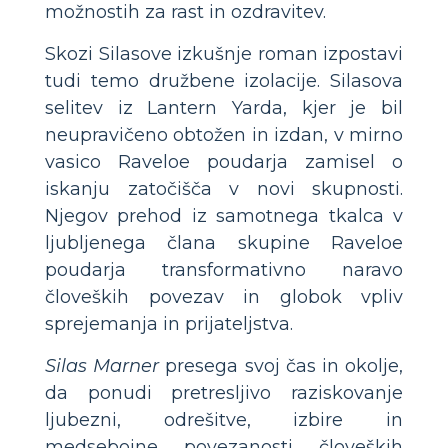
možnostih za rast in ozdravitev.
Skozi Silasove izkušnje roman izpostavi
tudi temo družbene izolacije. Silasova
selitev iz Lantern Yarda, kjer je bil
neupravičeno obtožen in izdan, v mirno
vasico Raveloe poudarja zamisel o
iskanju zatočišča v novi skupnosti.
Njegov prehod iz samotnega tkalca v
ljubljenega člana skupine Raveloe
poudarja transformativno naravo
človeških povezav in globok vpliv
sprejemanja in prijateljstva.
Silas Marner
presega svoj čas in okolje,
da ponudi pretresljivo raziskovanje
ljubezni, odrešitve, izbire in
medsebojne povezanosti človeških