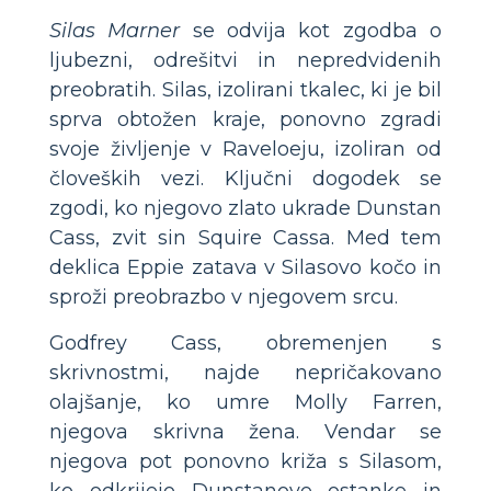
Silas Marner
se odvija kot zgodba o
ljubezni, odrešitvi in ​​nepredvidenih
preobratih. Silas, izolirani tkalec, ki je bil
sprva obtožen kraje, ponovno zgradi
svoje življenje v Raveloeju, izoliran od
človeških vezi. Ključni dogodek se
zgodi, ko njegovo zlato ukrade Dunstan
Cass, zvit sin Squire Cassa. Med tem
deklica Eppie zatava v Silasovo kočo in
sproži preobrazbo v njegovem srcu.
Godfrey Cass, obremenjen s
skrivnostmi, najde nepričakovano
olajšanje, ko umre Molly Farren,
njegova skrivna žena. Vendar se
njegova pot ponovno križa s Silasom,
ko odkrijejo Dunstanove ostanke in