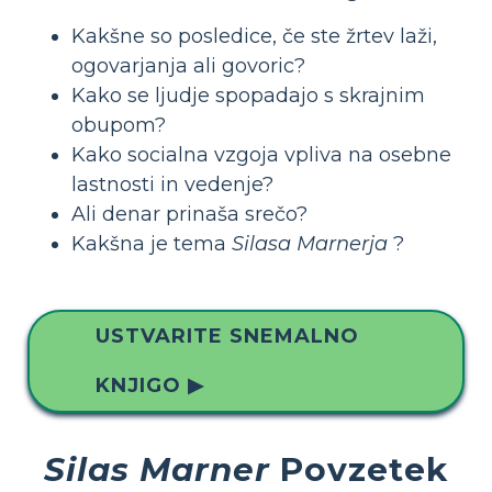
Kakšne so posledice, če ste žrtev laži,
ogovarjanja ali govoric?
Kako se ljudje spopadajo s skrajnim
obupom?
Kako socialna vzgoja vpliva na osebne
lastnosti in vedenje?
Ali denar prinaša srečo?
Kakšna je tema
Silasa Marnerja
?
USTVARITE SNEMALNO
KNJIGO ▶
Silas Marner
Povzetek