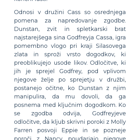
Odnosi v družini Cass so osrednjega
pomena za napredovanje zgodbe.
Dunstan, zvit in spletkarski brat
najstarejšega sina Godfreyja Cassa, igra
pomembno vlogo pri kraji Silasovega
zlata in sproži vrsto dogodkov, ki
preoblikujejo usode likov. Odločitve, ki
jih je sprejel Godfrey, pod vplivom
njegove želje po sprejetju v družbi,
postanejo očitne, ko Dunstan z njim
manipulira, da mu dovoli, da ga
posnema med ključnim dogodkom. Ko
se zgodba odvija, Godfreyjeve
odločitve, da kljub skrivni poroki z Molly
Farren posvoji Eppie in se pozneje
poroči z Nancy, poudarjajo njegove