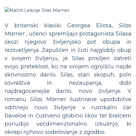
V britanski klasiki Georgea Eliota,
Silas
Marner
, učenci spremljajo protagonista Silasa
skozi njegovo življenjsko pot obupa in
razsvetljenja. Zapuščen in čuti najgloblji obup
v svojem življenju, je Silas prisiljen zatreti
svojo preteklost, ko na svojem ognjišču najde
skrivnostno darilo. Silas, stari skopuh, poln
sovraštva in nezaupanja, dobi
najdragocenejše darilo, novo življenje. V
romanu
Silas Marner
ilustrirane upodobitve
vdihnejo novo življenje v rustikalni čar
Raveloe in čustveno globino likov ter bralcem
ponudijo večdimenzionalno izkušnjo, ki
okrepi njihovo sodelovanje z zgodbo.