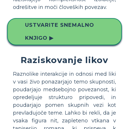
odrešitve in moči človeških povezav.
USTVARITE SNEMALNO
KNJIGO ▶
Raziskovanje likov
Raznolike interakcije in odnosi med liki
v vasi živo ponazarjajo temo skupnosti,
poudarjajo medsebojno povezanost, ki
opredeljuje strukturo pripovedi, in
poudarjajo pomen skupnih vezi kot
prevladujoče teme. Lahko bi rekli, da je
vsaka figura nit, zapleteno vtkana v
tapiserijo romana, ki prispeva k