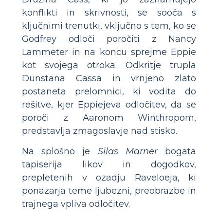
konflikti in skrivnosti, se sooča s
ključnimi trenutki, vključno s tem, ko se
Godfrey odloči poročiti z Nancy
Lammeter in na koncu sprejme Eppie
kot svojega otroka. Odkritje trupla
Dunstana Cassa in vrnjeno zlato
postaneta prelomnici, ki vodita do
rešitve, kjer Eppiejeva odločitev, da se
poroči z Aaronom Winthropom,
predstavlja zmagoslavje nad stisko.
Na splošno je
Silas Marner
bogata
tapiserija likov in dogodkov,
prepletenih v ozadju Raveloeja, ki
ponazarja teme ljubezni, preobrazbe in
trajnega vpliva odločitev.