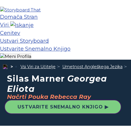
Domača Stran
Viri
Cenitev
Ustvari Storyboard
Ustvarite Snemalno Knjigo
Vsi Viri za Učitelje
Umetnost Angleškega Jezika
Silas Marner
Georgea
Eliota
Načrti Pouka Rebecca Ray
USTVARITE SNEMALNO KNJIGO ▶