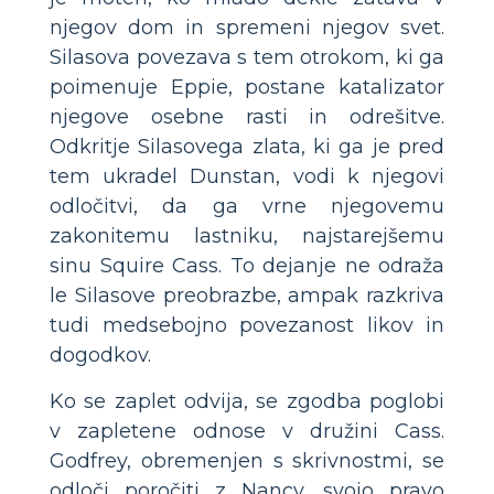
njegov dom in spremeni njegov svet.
Silasova povezava s tem otrokom, ki ga
poimenuje Eppie, postane katalizator
njegove osebne rasti in odrešitve.
Odkritje Silasovega zlata, ki ga je pred
tem ukradel Dunstan, vodi k njegovi
odločitvi, da ga vrne njegovemu
zakonitemu lastniku, najstarejšemu
sinu Squire Cass. To dejanje ne odraža
le Silasove preobrazbe, ampak razkriva
tudi medsebojno povezanost likov in
dogodkov.
Ko se zaplet odvija, se zgodba poglobi
v zapletene odnose v družini Cass.
Godfrey, obremenjen s skrivnostmi, se
odloči poročiti z Nancy, svojo pravo