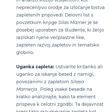
neprecenljivo orodje za izločanje bistva
zapletenih pripovedi. Delovni list s
povzetkom knjige
Silas Marner
je še
posebej uporaben za študente, ki želijo
raziskati njene večplastne like,
zapleten razvoj zapletov in tematsko
globino.
Uganka zapleta:
Ustvarite križanko ali
uganko za iskanje besed z namigi,
povezanimi z zapletom
Silasa
Marnerja
. Poleg vsake besede na
kratko analizirajte, kako ta element
prispeva k celotni zgodbi. Ta dejavnost
krepi tako razumevanje zapleta kot