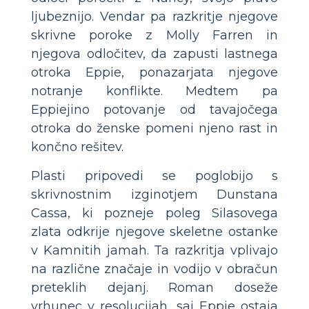
ljubeznijo. Vendar pa razkritje njegove
skrivne poroke z Molly Farren in
njegova odločitev, da zapusti lastnega
otroka Eppie, ponazarjata njegove
notranje konflikte. Medtem pa
Eppiejino potovanje od tavajočega
otroka do ženske pomeni njeno rast in
končno rešitev.
Plasti pripovedi se poglobijo s
skrivnostnim izginotjem Dunstana
Cassa, ki pozneje poleg Silasovega
zlata odkrije njegove skeletne ostanke
v Kamnitih jamah. Ta razkritja vplivajo
na različne značaje in vodijo v obračun
preteklih dejanj. Roman doseže
vrhunec v resolucijah, saj Eppie ostaja