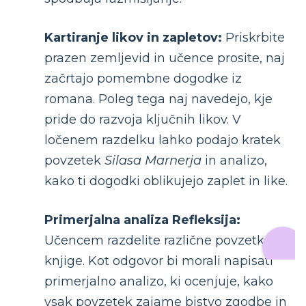
Kartiranje likov in zapletov:
Priskrbite
prazen zemljevid in učence prosite, naj
začrtajo pomembne dogodke iz
romana. Poleg tega naj navedejo, kje
pride do razvoja ključnih likov. V
ločenem razdelku lahko podajo kratek
povzetek
Silasa Marnerja
in analizo,
kako ti dogodki oblikujejo zaplet in like.
Primerjalna analiza Refleksija:
Učencem razdelite različne povzetke
knjige. Kot odgovor bi morali napisati
primerjalno analizo, ki ocenjuje, kako
vsak povzetek zajame bistvo zgodbe in