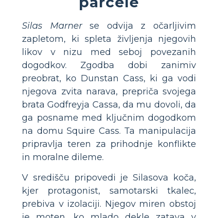
parcele
Silas Marner
se odvija z očarljivim
zapletom, ki spleta življenja njegovih
likov v nizu med seboj povezanih
dogodkov. Zgodba dobi zanimiv
preobrat, ko Dunstan Cass, ki ga vodi
njegova zvita narava, prepriča svojega
brata Godfreyja Cassa, da mu dovoli, da
ga posname med ključnim dogodkom
na domu Squire Cass. Ta manipulacija
pripravlja teren za prihodnje konflikte
in moralne dileme.
V središču pripovedi je Silasova koča,
kjer protagonist, samotarski tkalec,
prebiva v izolaciji. Njegov miren obstoj
je moten, ko mlado dekle zatava v