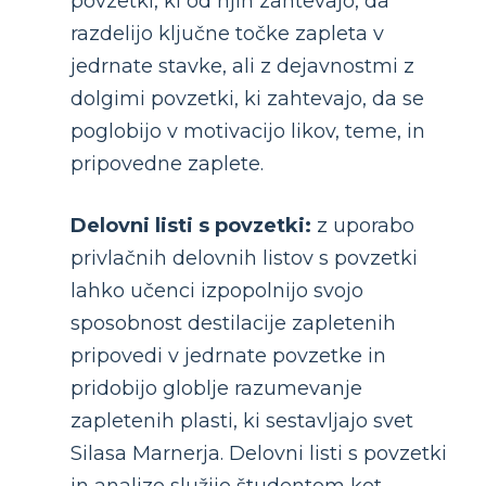
povzetki, ki od njih zahtevajo, da
razdelijo ključne točke zapleta v
jedrnate stavke, ali z dejavnostmi z
dolgimi povzetki, ki zahtevajo, da se
poglobijo v motivacijo likov, teme, in
pripovedne zaplete.
Delovni listi s povzetki:
z uporabo
privlačnih delovnih listov s povzetki
lahko učenci izpopolnijo svojo
sposobnost destilacije zapletenih
pripovedi v jedrnate povzetke in
pridobijo globlje razumevanje
zapletenih plasti, ki sestavljajo svet
Silasa Marnerja. Delovni listi s povzetki
in analizo služijo študentom kot