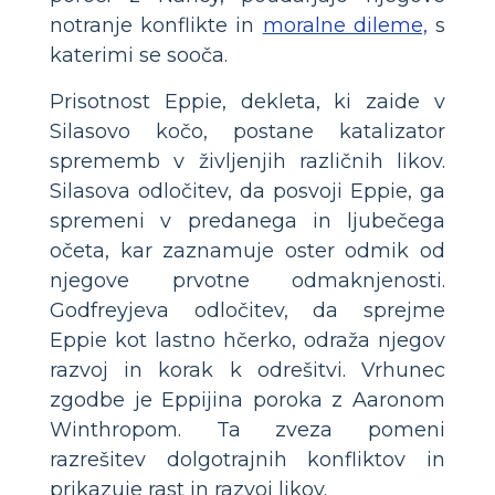
notranje konflikte in
moralne dileme,
s
katerimi se sooča.
Prisotnost Eppie, dekleta, ki zaide v
Silasovo kočo, postane katalizator
sprememb v življenjih različnih likov.
Silasova odločitev, da posvoji Eppie, ga
spremeni v predanega in ljubečega
očeta, kar zaznamuje oster odmik od
njegove prvotne odmaknjenosti.
Godfreyjeva odločitev, da sprejme
Eppie kot lastno hčerko, odraža njegov
razvoj in korak k odrešitvi. Vrhunec
zgodbe je Eppijina poroka z Aaronom
Winthropom. Ta zveza pomeni
razrešitev dolgotrajnih konfliktov in
prikazuje rast in razvoj likov.