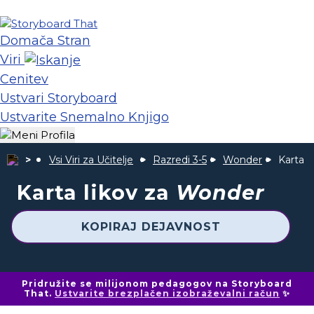
Domača Stran
Viri
Cenitev
Ustvari Storyboard
Ustvarite Snemalno Knjigo
Vsi Viri za Učitelje
Razredi 3-5
Wonder
Karta l
Karta likov za
Wonder
KOPIRAJ DEJAVNOST
Pridružite se milijonom pedagogov na Storyboard
That.
Ustvarite brezplačen izobraževalni račun
✨