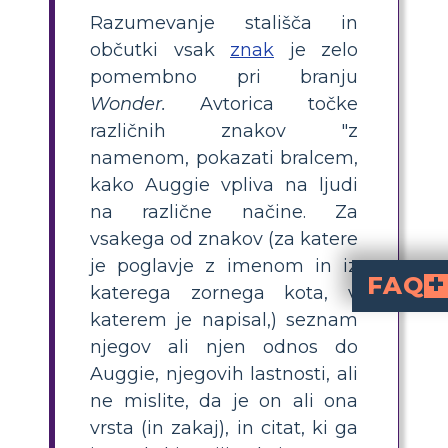
Razumevanje stališča in
občutki vsak
znak
je zelo
pomembno pri branju
Wonder.
Avtorica točke
različnih znakov "z
namenom, pokazati bralcem,
kako Auggie vpliva na ljudi
na različne načine. Za
vsakega od znakov (za katere
je poglavje z imenom in iz
FAQ
katerega zornega kota, v
katerem je napisal,) seznam
Zakaj bi morali med branjem
Če poskušate razumeti čustva junaka ob branju zgodbe, vam bo pomagalo razumeti njegove motive v zgodbi. Zakaj poč
Kakšno je razmerje med stali
Vsak lik ima svoj pogled na druge like v knjigi in na dogajanj
Kakšne so prednosti uporabe zemljevida znakov?
Zlasti v zgodbi s številnimi liki je lahko nejasno razumeti, kdo je kd
njegov ali njen odnos do
Auggie, njegovih lastnosti, ali
ne mislite, da je on ali ona
vrsta (in zakaj), in citat, ki ga