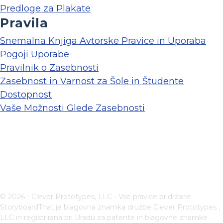
Predloge za Plakate
Pravila
Snemalna Knjiga Avtorske Pravice in Uporaba
Pogoji Uporabe
Pravilnik o Zasebnosti
Zasebnost in Varnost za Šole in Študente
Dostopnost
Vaše Možnosti Glede Zasebnosti
© 2026 - Clever Prototypes, LLC - Vse pravice pridržane.
StoryboardThat je blagovna znamka družbe
Clever Prototypes ,
LLC
in registrirana pri Uradu za patente in blagovne znamke