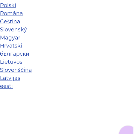
Polski
Româna
Ceština
Slovenský
Magyar
Hrvatski
български
Lietuvos
Slovenščina
Latvijas
eesti