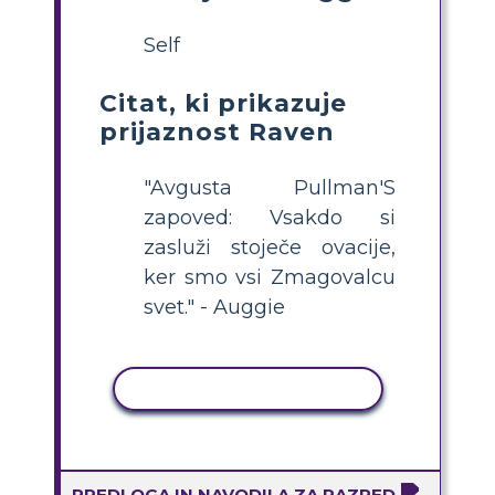
Self
Citat, ki prikazuje
prijaznost Raven
"Avgusta Pullman'S
zapoved: Vsakdo si
zasluži stoječe ovacije,
ker smo vsi Zmagovalcu
svet." - Auggie
KOPIRAJ DEJAVNOST
PREDLOGA IN NAVODILA ZA RAZRED