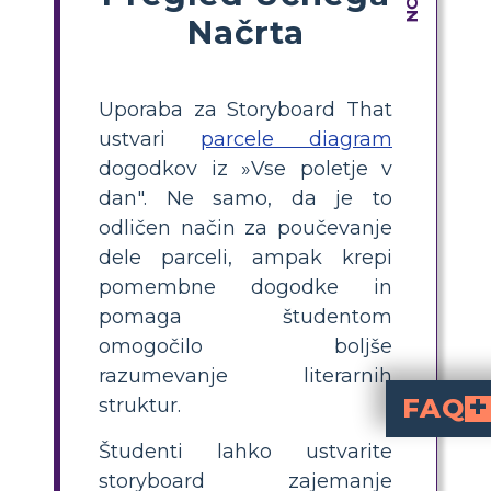
Načrta
Uporaba za Storyboard That
ustvari
parcele diagram
dogodkov iz »Vse poletje v
dan". Ne samo, da je to
odličen način za poučevanje
dele parceli, ampak krepi
pomembne dogodke in
pomaga študentom
omogočilo boljše
razumevanje literarnih
FAQ
struktur.
Kako ustvariti diagram dela za "Vso poletje 
"Vso poletje v dnevu"
Razlago, Naraščajočo napetost, Vrhunec, Padajoči dogodek
. Za vsak del določite pomemben dogodek ali preobrat, nato pa te trenutke vizualno ali pisno prikazujte 
Kateri so glavni dogodki v
(uvod v Venuso in Margo
(pričakovanje 
(učenci zak
(sonce izgine in učenc
(učenci sprostijo
Zakaj uporabljati s
olajša učencem vizualizacijo strukture zgodbe, spremljanje ključ
Kaj naj vsebuje vsaka 
pomembno sceno ali trenutek
iz zgodbe, ki ustreza enemu delu narat
Je dejavnost s diagramom 
je primeren za učence od 6. do 8. razr
Študenti lahko ustvarite
storyboard zajemanje