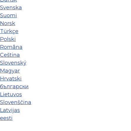
Svenska
Suomi
Norsk
Türkçe
Polski
Româna
Ceština
Slovenský
Magyar
Hrvatski
български
Lietuvos
Slovenščina
Latvijas
eesti