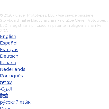
© 2026 - Clever Prototypes, LLC - Vse pravice pridržane.
StoryboardThat je blagovna znamka družbe
Clever Prototypes ,
LLC
in registrirana pri Uradu za patente in blagovne znamke
ZDA
English
Español
Français
Deutsch
Italiana
Nederlands
Português
עברית
العَرَبِيَّة
हिन्दी
ру́сский язы́к
Dansk