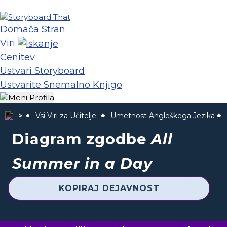
Domača Stran
Viri
Cenitev
Ustvari Storyboard
Ustvarite Snemalno Knjigo
Vsi Viri za Učitelje
Umetnost Angleškega Jezika
Diagram zgodbe
All
Summer in a Day
KOPIRAJ DEJAVNOST