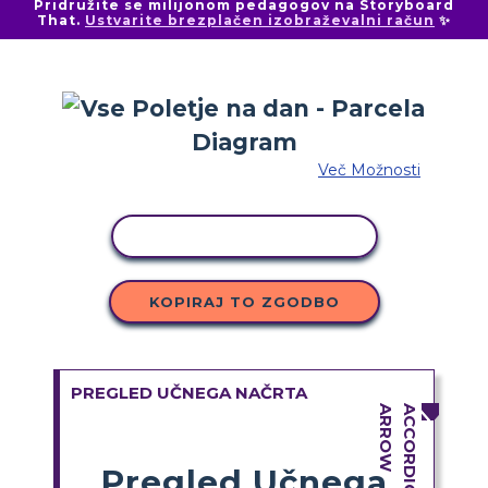
Pridružite se milijonom pedagogov na Storyboard
That.
Ustvarite brezplačen izobraževalni račun
✨
Več Možnosti
KOPIRAJ DEJAVNOST
KOPIRAJ TO ZGODBO
PREGLED UČNEGA NAČRTA
Pregled Učnega