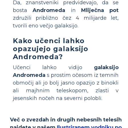
Da, znanstveniki predvidevajo, da se
bosta
Andromeda
in
Mliječna pot
združili približno čez 4 milijarde let,
tvorili eno večjo galaksijo.
Kako učenci lahko
opazujejo galaksijo
Andromeda?
Učenci lahko vidijo
galaksijo
Andromeda
s prostim očesom iz temnih
območij ali jo bolj jasno opazijo z binokli
ali majhnim teleskopom, zlasti v
jesenskih nočeh na severni polobli.
Več o zvezdah in drugih nebesnih telesih
najdete v našem
Ilustriranem vodniku po