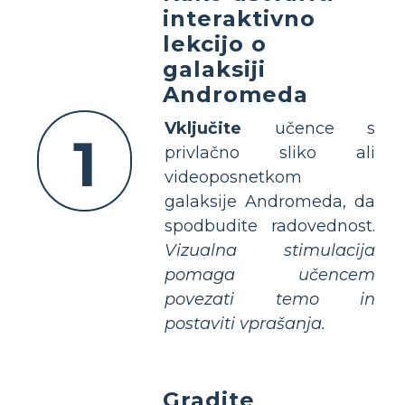
interaktivno
lekcijo o
galaksiji
Andromeda
Vključite
učence s
1
privlačno sliko ali
videoposnetkom
galaksije Andromeda, da
spodbudite radovednost.
Vizualna stimulacija
pomaga učencem
povezati temo in
postaviti vprašanja.
Gradite