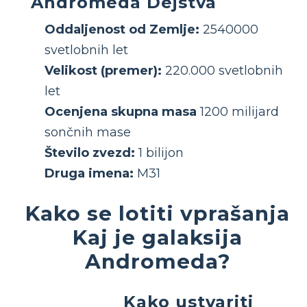
Andromeda Dejstva
Oddaljenost od Zemlje:
2540000
svetlobnih let
Velikost (premer):
220.000 svetlobnih
let
Ocenjena skupna masa
1200 milijard
sončnih mase
Število zvezd:
1 bilijon
Druga imena:
M31
Kako se lotiti vprašanja
Kaj je galaksija
Andromeda?
Kako ustvariti