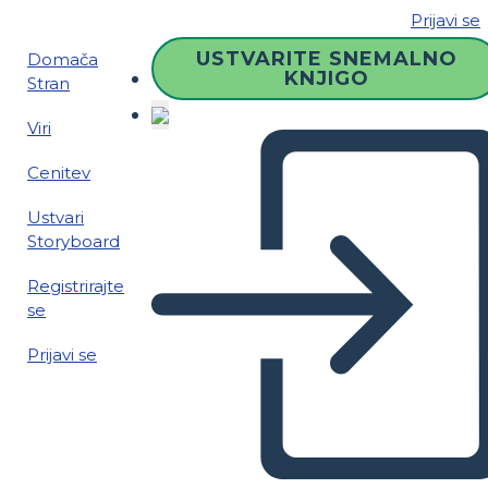
Prijavi se
USTVARITE SNEMALNO
Domača
KNJIGO
Stran
Viri
Cenitev
Ustvari
Storyboard
Registrirajte
se
Prijavi se