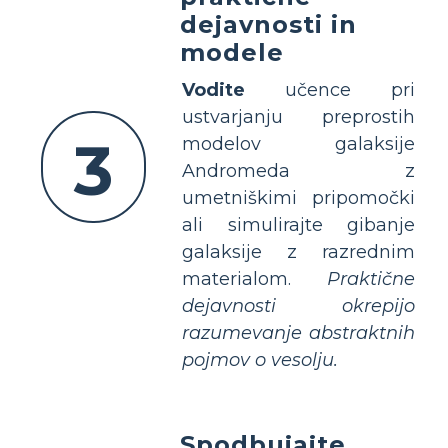
dejavnosti in
modele
Vodite
učence pri
ustvarjanju preprostih
3
modelov galaksije
Andromeda z
umetniškimi pripomočki
ali simulirajte gibanje
galaksije z razrednim
materialom.
Praktične
dejavnosti okrepijo
razumevanje abstraktnih
pojmov o vesolju.
Spodbujajte