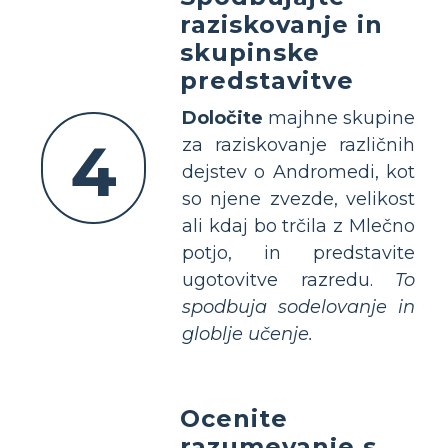
raziskovanje in
skupinske
predstavitve
Določite
majhne skupine
4
za raziskovanje različnih
dejstev o Andromedi, kot
so njene zvezde, velikost
ali kdaj bo trčila z Mlečno
potjo, in predstavite
ugotovitve razredu.
To
spodbuja sodelovanje in
globlje učenje.
Ocenite
razumevanje s