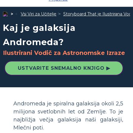
Vsi Viri za Učitelje
Storyboard That je Ilustrirana Vodi
Kaj je galaksija
Andromeda?
Ilustrirani Vodič za Astronomske Izraze
USTVARITE SNEMALNO KNJIGO ▶
Andromeda je spiralna galaksija okoli 2,5
milijona svetlobnih let od Zemlje. To je
najbližja večja galaksija naši galaksiji,
Mlečni poti.