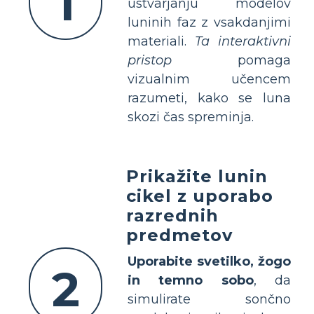
1
ustvarjanju modelov
luninih faz z vsakdanjimi
materiali.
Ta interaktivni
pristop
pomaga
vizualnim učencem
razumeti, kako se luna
skozi čas spreminja.
Prikažite lunin
cikel z uporabo
razrednih
predmetov
Uporabite svetilko, žogo
2
in temno sobo
, da
simulirate sončno