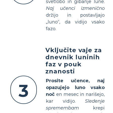
svetlobo in gibanje lune.
Naj učenci izmenično
držijo in postavljajo
„luno“, da vidijo vsako
fazo.
Vključite vaje za
dnevnik luninih
faz v pouk
znanosti
Prosite učence, naj
3
opazujejo luno vsako
noč
en mesec in narišejo,
kar vidijo.
Sledenje
spremembam
krepi