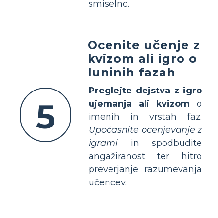
smiselno.
Ocenite učenje z
kvizom ali igro o
luninih fazah
Preglejte dejstva z igro
5
ujemanja ali kvizom
o
imenih in vrstah faz.
Upočasnite ocenjevanje z
igrami
in spodbudite
angažiranost ter hitro
preverjanje razumevanja
učencev.