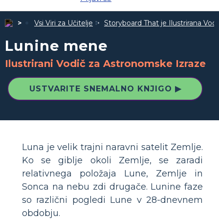
Vsi Viri za Učitelje
Storyboard That je Ilustrirana Vodi
Lunine mene
Ilustrirani Vodič za Astronomske Izraze
USTVARITE SNEMALNO KNJIGO ▶
Luna je velik trajni naravni satelit Zemlje.
Ko se giblje okoli Zemlje, se zaradi
relativnega položaja Lune, Zemlje in
Sonca na nebu zdi drugače. Lunine faze
so različni pogledi Lune v 28-dnevnem
obdobju.