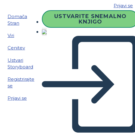
Prijavi se
USTVARITE SNEMALNO
Domača
KNJIGO
Stran
Viri
Cenitev
Ustvari
Storyboard
Registrirajte
se
Prijavi se