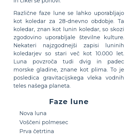
in cikel se ponovi.
Različne faze lune se lahko uporabljajo
kot koledar za 28-dnevno obdobje. Ta
koledar, znan kot lunin koledar, so skozi
zgodovino uporabljale številne kulture.
Nekateri najzgodnejši zapisi luninih
koledarjev so stari več kot 10.000 let.
Luna povzroča tudi dvig in padec
morske gladine, znane kot plima. To je
posledica gravitacijskega vleka vodnih
teles našega planeta.
Faze lune
Nova luna
Voščeni polmesec
Prva četrtina