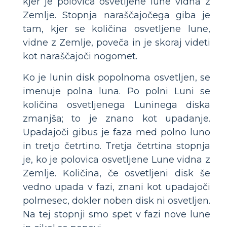
kjer je polovica osvetljene lune vidna z
Zemlje. Stopnja naraščajočega giba je
tam, kjer se količina osvetljene lune,
vidne z Zemlje, poveča in je skoraj videti
kot naraščajoči nogomet.
Ko je lunin disk popolnoma osvetljen, se
imenuje polna luna. Po polni Luni se
količina osvetljenega Luninega diska
zmanjša; to je znano kot upadanje.
Upadajoči gibus je faza med polno luno
in tretjo četrtino. Tretja četrtina stopnja
je, ko je polovica osvetljene Lune vidna z
Zemlje. Količina, če osvetljeni disk še
vedno upada v fazi, znani kot upadajoči
polmesec, dokler noben disk ni osvetljen.
Na tej stopnji smo spet v fazi nove lune