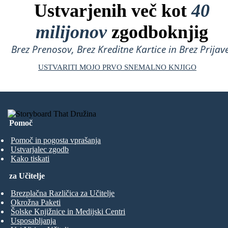
Ustvarjenih več kot
40
milijonov
zgodboknjig
Brez Prenosov, Brez Kreditne Kartice in Brez Prijave
USTVARITI MOJO PRVO SNEMALNO KNJIGO
Pomoč
Pomoč in pogosta vprašanja
Ustvarjalec zgodb
Kako tiskati
za Učitelje
Brezplačna Različica za Učitelje
Okrožna Paketi
Šolske Knjižnice in Medijski Centri
Usposabljanja