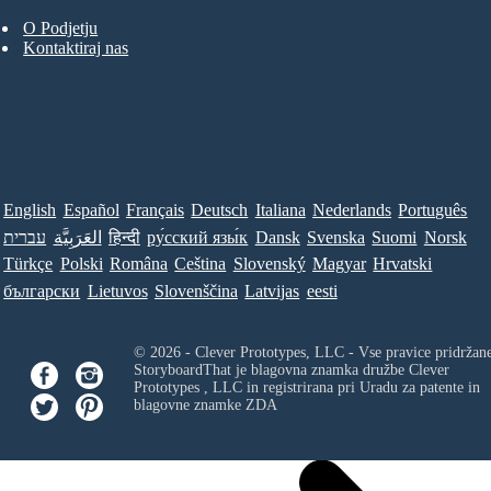
O Podjetju
Kontaktiraj nas
English
Español
Français
Deutsch
Italiana
Nederlands
Português
עברית
العَرَبِيَّة
हिन्दी
ру́сский язы́к
Dansk
Svenska
Suomi
Norsk
Türkçe
Polski
Româna
Ceština
Slovenský
Magyar
Hrvatski
български
Lietuvos
Slovenščina
Latvijas
eesti
© 2026 - Clever Prototypes, LLC - Vse pravice pridržan
StoryboardThat je blagovna znamka družbe
Clever
Prototypes , LLC
in registrirana pri Uradu za patente in
blagovne znamke ZDA