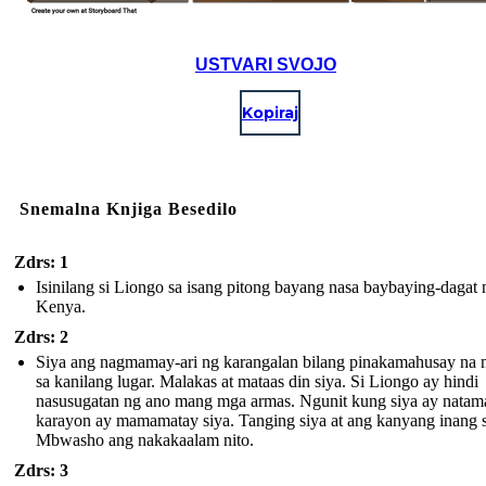
USTVARI SVOJO
Kopiraj
Snemalna Knjiga Besedilo
Zdrs: 1
Isinilang si Liongo sa isang pitong bayang nasa baybaying-dagat 
Kenya.
Zdrs: 2
Siya ang nagmamay-ari ng karangalan bilang pinakamahusay na 
sa kanilang lugar. Malakas at mataas din siya. Si Liongo ay hindi
nasusugatan ng ano mang mga armas. Ngunit kung siya ay natam
karayon ay mamamatay siya . Tanging siya at ang kanyang inang s
Mbwasho ang nakakaalam nito.
Zdrs: 3