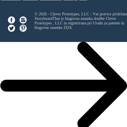
© 2026 - Clever Prototypes, LLC - Vse pravice pridržan
StoryboardThat je blagovna znamka družbe
Clever
Prototypes , LLC
in registrirana pri Uradu za patente in
blagovne znamke ZDA