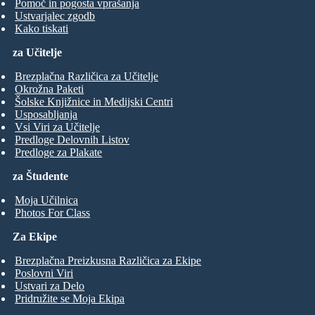
Pomoč in pogosta vprašanja
Ustvarjalec zgodb
Kako tiskati
za Učitelje
Brezplačna Različica za Učitelje
Okrožna Paketi
Šolske Knjižnice in Medijski Centri
Usposabljanja
Vsi Viri za Učitelje
Predloge Delovnih Listov
Predloge za Plakate
za Študente
Moja Učilnica
Photos For Class
Za Ekipe
Brezplačna Preizkusna Različica za Ekipe
Poslovni Viri
Ustvari za Delo
Pridružite se Moja Ekipa