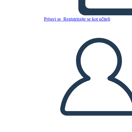
Prijavi se
Registrirajte se kot učitelj
Kopirajte to snemalno knjigo
USTVARITE SNEMALNO KNJIGO
PREDVAJANJE DIAPROJEKCIJE
PREBERI MI