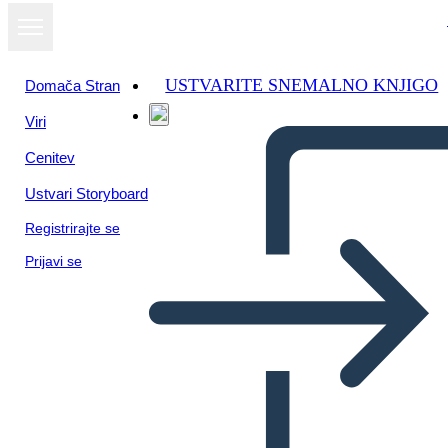
USTVARITE SNEMALNO KNJIGO
Domača Stran
Viri
Oglejte si kot
Cenitev
diaprojekcijo
Ustvari Storyboard
Registrirajte se
Prijavi se
Inti Raymi Genesis