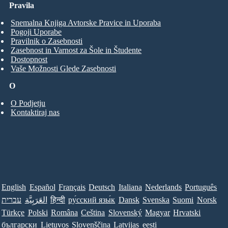
Pravila
Snemalna Knjiga Avtorske Pravice in Uporaba
Pogoji Uporabe
Pravilnik o Zasebnosti
Zasebnost in Varnost za Šole in Študente
Dostopnost
Vaše Možnosti Glede Zasebnosti
O
O Podjetju
Kontaktiraj nas
English
Español
Français
Deutsch
Italiana
Nederlands
Português
עברית
العَرَبِيَّة
हिन्दी
ру́сский язы́к
Dansk
Svenska
Suomi
Norsk
Türkçe
Polski
Româna
Ceština
Slovenský
Magyar
Hrvatski
български
Lietuvos
Slovenščina
Latvijas
eesti