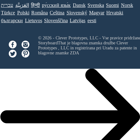
עברית
العَرَبِيَّة
हिन्दी
ру́сский язы́к
Dansk
Svenska
Suomi
Norsk
Türkçe
Polski
Româna
Ceština
Slovenský
Magyar
Hrvatski
български
Lietuvos
Slovenščina
Latvijas
eesti
© 2026 - Clever Prototypes, LLC - Vse pravice pridržan
StoryboardThat je blagovna znamka družbe
Clever
Prototypes , LLC
in registrirana pri Uradu za patente in
blagovne znamke ZDA