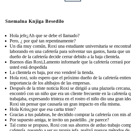
Snemalna Knjiga Besedilo
Hola jefe¿Ah que se debe el llamado?
Pero, ¿ por qué tan repentinamente?
Un día muy común, Roxi una estudiante universitaria se encontra
laborando en una cafetería para solventar sus gastos, hasta que un 
dueño de la cafetería decide cerrar debido a la baja clientela.
Buenos días Roxi,Lamento informarle que la cafetería cerrará por
usted está despedida
La clientela es baja, por eso venderé la tienda.
Hola roxi, solo espero que el próximo dueño de la cafetería entien
importancia de los altibajos de las empresas.
Después de la triste noticia Roxi se dirigió a una plazuela cercana,
encontró con un niño que era un cliente frecuente en la cafetería 
trabajaba, expresando tristeza en el rostro el niño dio una gran ide
Roxi sin pensar que causaría un gran impacto en ella misma.
Hola Kriss¿por que esa carita triste?
Gracias a tus palabras, he decidido comprar la cafetería con mis a
Por supuesto amiga, te invito un pastelillo. ¿te parece?
Tal como se propuso, Roxi con sus ahorros de arduo trabajo comp
cafetería, pasando a ser su propia jefa, realizó nuevos métodos de