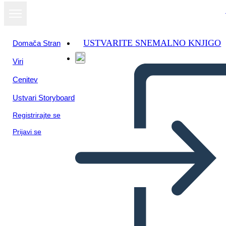
USTVARITE SNEMALNO KNJIGO
Domača Stran
Viri
Oglejte si kot
Cenitev
diaprojekcijo
Ustvari Storyboard
Registrirajte se
Prijavi se
EL DESEMPLEO NO ES
UNA OCIÓN