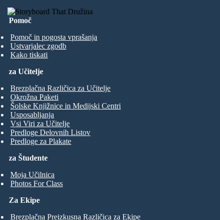
Pomoč
Pomoč in pogosta vprašanja
Ustvarjalec zgodb
Kako tiskati
za Učitelje
Brezplačna Različica za Učitelje
Okrožna Paketi
Šolske Knjižnice in Medijski Centri
Usposabljanja
Vsi Viri za Učitelje
Predloge Delovnih Listov
Predloge za Plakate
za Študente
Moja Učilnica
Photos For Class
Za Ekipe
Brezplačna Preizkusna Različica za Ekipe