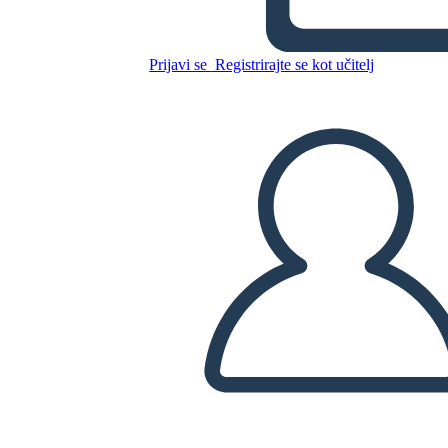
Prijavi se
Registrirajte se kot učitelj
Kopirajte to snemalno knjigo
USTVARITE SNEMALNO KNJIGO
PREDVAJANJE DIAPROJEKCIJE
PREBERI MI