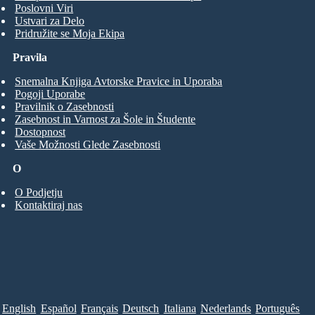
Poslovni Viri
Ustvari za Delo
Pridružite se Moja Ekipa
Pravila
Snemalna Knjiga Avtorske Pravice in Uporaba
Pogoji Uporabe
Pravilnik o Zasebnosti
Zasebnost in Varnost za Šole in Študente
Dostopnost
Vaše Možnosti Glede Zasebnosti
O
O Podjetju
Kontaktiraj nas
English
Español
Français
Deutsch
Italiana
Nederlands
Português