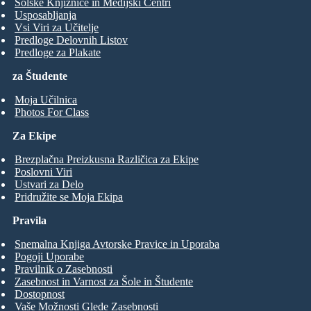
Šolske Knjižnice in Medijski Centri
Usposabljanja
Vsi Viri za Učitelje
Predloge Delovnih Listov
Predloge za Plakate
za Študente
Moja Učilnica
Photos For Class
Za Ekipe
Brezplačna Preizkusna Različica za Ekipe
Poslovni Viri
Ustvari za Delo
Pridružite se Moja Ekipa
Pravila
Snemalna Knjiga Avtorske Pravice in Uporaba
Pogoji Uporabe
Pravilnik o Zasebnosti
Zasebnost in Varnost za Šole in Študente
Dostopnost
Vaše Možnosti Glede Zasebnosti