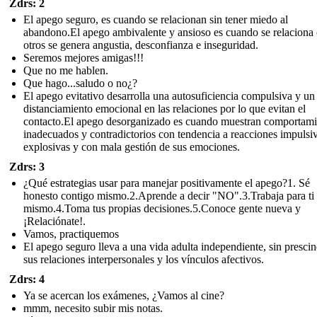
Zdrs: 2
El apego seguro, es cuando se relacionan sin tener miedo al
abandono.El apego ambivalente y ansioso es cuando se relaciona
otros se genera angustia, desconfianza e inseguridad.
Seremos mejores amigas!!!
Que no me hablen.
Que hago...saludo o no¿?
El apego evitativo desarrolla una autosuficiencia compulsiva y un
distanciamiento emocional en las relaciones por lo que evitan el
contacto.El apego desorganizado es cuando muestran comportami
inadecuados y contradictorios con tendencia a reacciones impulsi
explosivas y con mala gestión de sus emociones.
Zdrs: 3
¿Qué estrategias usar para manejar positivamente el apego?1. Sé
honesto contigo mismo.2.Aprende a decir "NO".3.Trabaja para ti
mismo.4.Toma tus propias decisiones.5.Conoce gente nueva y
¡Relaciónate!.
Vamos, practiquemos
El apego seguro lleva a una vida adulta independiente, sin prescin
sus relaciones interpersonales y los vínculos afectivos.
Zdrs: 4
Ya se acercan los exámenes, ¿Vamos al cine?
mmm, necesito subir mis notas.