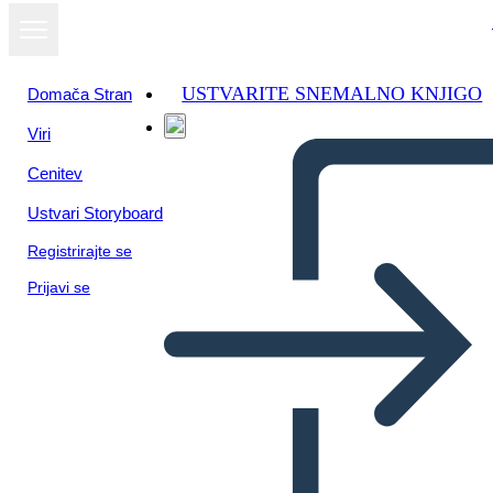
USTVARITE SNEMALNO KNJIGO
Domača Stran
Viri
Oglejte si kot
Cenitev
diaprojekcijo
Ustvari Storyboard
Registrirajte se
Prijavi se