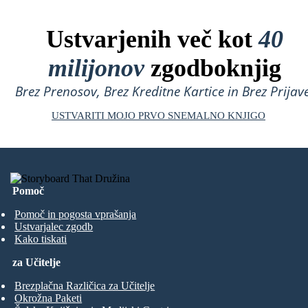
Ustvarjenih več kot
40
milijonov
zgodboknjig
Brez Prenosov, Brez Kreditne Kartice in Brez Prijave
USTVARITI MOJO PRVO SNEMALNO KNJIGO
Pomoč
Pomoč in pogosta vprašanja
Ustvarjalec zgodb
Kako tiskati
za Učitelje
Brezplačna Različica za Učitelje
Okrožna Paketi