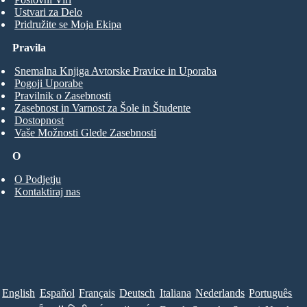
Ustvari za Delo
Pridružite se Moja Ekipa
Pravila
Snemalna Knjiga Avtorske Pravice in Uporaba
Pogoji Uporabe
Pravilnik o Zasebnosti
Zasebnost in Varnost za Šole in Študente
Dostopnost
Vaše Možnosti Glede Zasebnosti
O
O Podjetju
Kontaktiraj nas
English
Español
Français
Deutsch
Italiana
Nederlands
Português