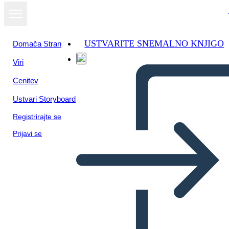
USTVARITE SNEMALNO KNJIGO
Domača Stran
Viri
Oglejte si kot
Cenitev
diaprojekcijo
Ustvari Storyboard
Registrirajte se
Prijavi se
Untitled Storyboard