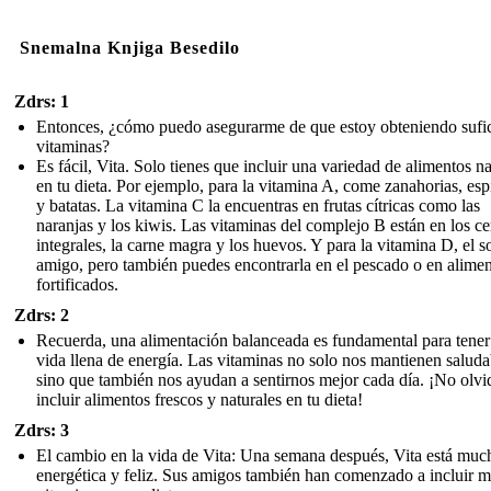
Snemalna Knjiga Besedilo
Zdrs: 1
Entonces, ¿cómo puedo asegurarme de que estoy obteniendo sufic
vitaminas?
Es fácil, Vita. Solo tienes que incluir una variedad de alimentos na
en tu dieta. Por ejemplo, para la vitamina A, come zanahorias, es
y batatas. La vitamina C la encuentras en frutas cítricas como las
naranjas y los kiwis. Las vitaminas del complejo B están en los ce
integrales, la carne magra y los huevos. Y para la vitamina D, el so
amigo, pero también puedes encontrarla en el pescado o en alime
fortificados.
Zdrs: 2
Recuerda, una alimentación balanceada es fundamental para tener
vida llena de energía. Las vitaminas no solo nos mantienen saluda
sino que también nos ayudan a sentirnos mejor cada día. ¡No olvi
incluir alimentos frescos y naturales en tu dieta!
Zdrs: 3
El cambio en la vida de Vita: Una semana después, Vita está mu
energética y feliz. Sus amigos también han comenzado a incluir 