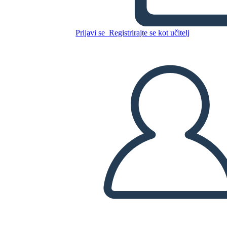
Kopirajte to snemalno knjigo
Prijavi se
Registrirajte se kot učitelj
USTVARITE SNEMALNO KNJIGO
PREDVAJANJE DIAPROJEKCIJE
PREBERI MI