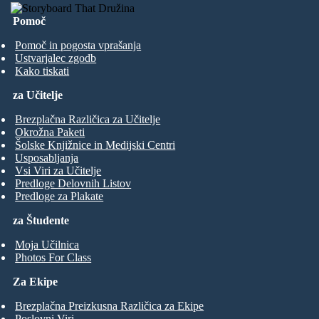
Pomoč
Pomoč in pogosta vprašanja
Ustvarjalec zgodb
Kako tiskati
za Učitelje
Brezplačna Različica za Učitelje
Okrožna Paketi
Šolske Knjižnice in Medijski Centri
Usposabljanja
Vsi Viri za Učitelje
Predloge Delovnih Listov
Predloge za Plakate
za Študente
Moja Učilnica
Photos For Class
Za Ekipe
Brezplačna Preizkusna Različica za Ekipe
Poslovni Viri