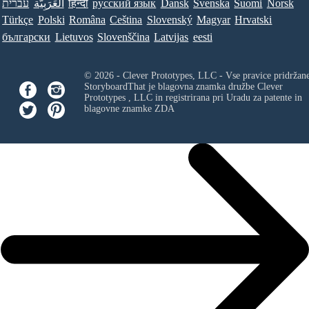
עברית
العَرَبِيَّة
हिन्दी
ру́сский язы́к
Dansk
Svenska
Suomi
Norsk
Türkçe
Polski
Româna
Ceština
Slovenský
Magyar
Hrvatski
български
Lietuvos
Slovenščina
Latvijas
eesti
© 2026 - Clever Prototypes, LLC - Vse pravice pridržan
StoryboardThat je blagovna znamka družbe
Clever
Prototypes , LLC
in registrirana pri Uradu za patente in
blagovne znamke ZDA