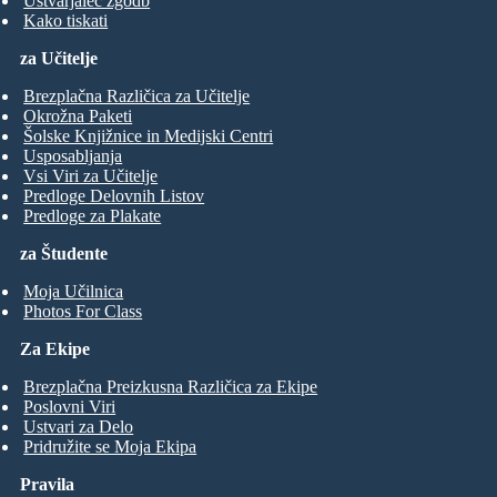
Ustvarjalec zgodb
Kako tiskati
za Učitelje
Brezplačna Različica za Učitelje
Okrožna Paketi
Šolske Knjižnice in Medijski Centri
Usposabljanja
Vsi Viri za Učitelje
Predloge Delovnih Listov
Predloge za Plakate
za Študente
Moja Učilnica
Photos For Class
Za Ekipe
Brezplačna Preizkusna Različica za Ekipe
Poslovni Viri
Ustvari za Delo
Pridružite se Moja Ekipa
Pravila