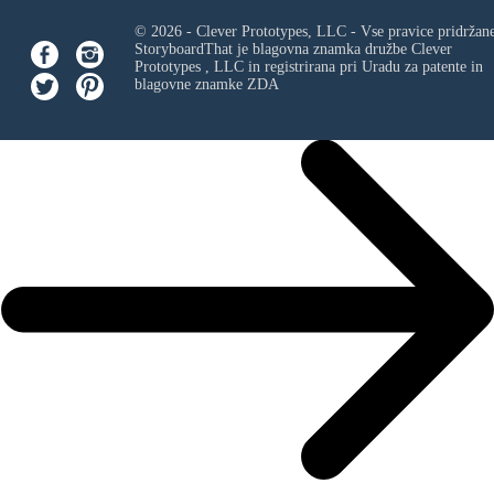
© 2026 - Clever Prototypes, LLC - Vse pravice pridržan
StoryboardThat je blagovna znamka družbe
Clever
Prototypes , LLC
in registrirana pri Uradu za patente in
blagovne znamke ZDA