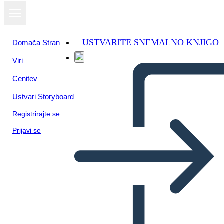
USTVARITE SNEMALNO KNJIGO
Domača Stran
Viri
Oglejte si kot
Cenitev
diaprojekcijo
Ustvari Storyboard
Registrirajte se
Prijavi se