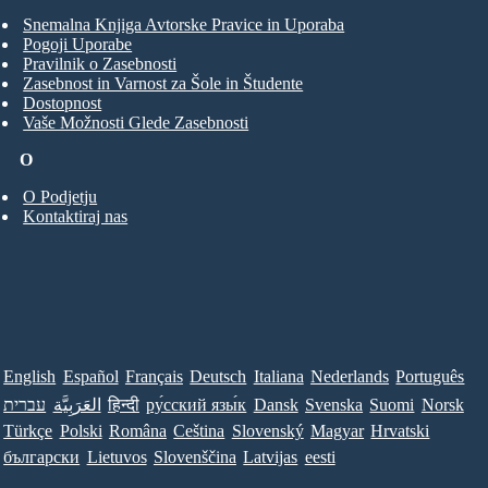
Snemalna Knjiga Avtorske Pravice in Uporaba
Pogoji Uporabe
Pravilnik o Zasebnosti
Zasebnost in Varnost za Šole in Študente
Dostopnost
Vaše Možnosti Glede Zasebnosti
O
O Podjetju
Kontaktiraj nas
English
Español
Français
Deutsch
Italiana
Nederlands
Português
עברית
العَرَبِيَّة
हिन्दी
ру́сский язы́к
Dansk
Svenska
Suomi
Norsk
Türkçe
Polski
Româna
Ceština
Slovenský
Magyar
Hrvatski
български
Lietuvos
Slovenščina
Latvijas
eesti