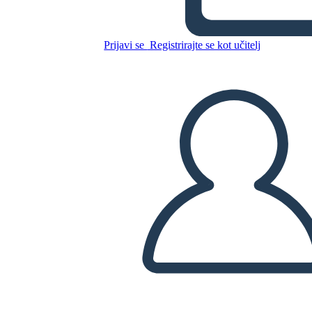
Untitled Storyboard
Prijavi se
Registrirajte se kot učitelj
Kopirajte to snemalno knjigo
USTVARITE SNEMALNO KNJIGO
PREDVAJANJE DIAPROJEKCIJE
PREBERI MI