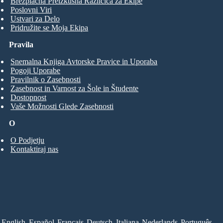
Brezplačna Preizkusna Različica za Ekipe
Poslovni Viri
Ustvari za Delo
Pridružite se Moja Ekipa
Pravila
Snemalna Knjiga Avtorske Pravice in Uporaba
Pogoji Uporabe
Pravilnik o Zasebnosti
Zasebnost in Varnost za Šole in Študente
Dostopnost
Vaše Možnosti Glede Zasebnosti
O
O Podjetju
Kontaktiraj nas
English
Español
Français
Deutsch
Italiana
Nederlands
Português