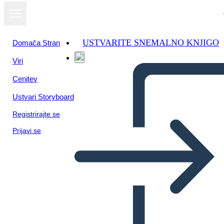
USTVARITE SNEMALNO KNJIGO
Domača Stran
Viri
Oglejte si kot
Cenitev
diaprojekcijo
Ustvari Storyboard
Registrirajte se
Prijavi se
CASO SOCIEDADES