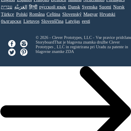
עברית
العَرَبِيَّة
हिन्दी
ру́сский язы́к
Dansk
Svenska
Suomi
Norsk
Türkçe
Polski
Româna
Ceština
Slovenský
Magyar
Hrvatski
български
Lietuvos
Slovenščina
Latvijas
eesti
© 2026 - Clever Prototypes, LLC - Vse pravice pridržan
StoryboardThat je blagovna znamka družbe
Clever
Prototypes , LLC
in registrirana pri Uradu za patente in
blagovne znamke ZDA