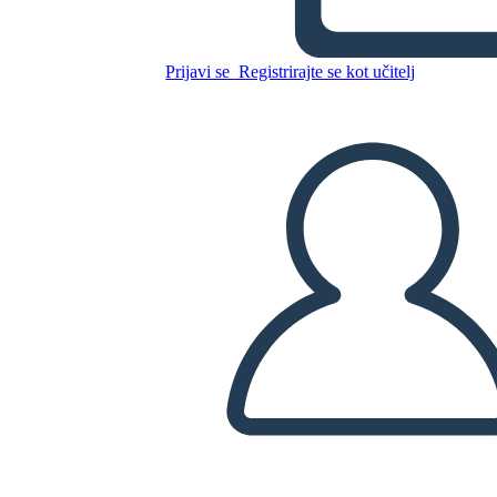
Kopirajte to snemalno knjigo
Prijavi se
Registrirajte se kot učitelj
USTVARITE SNEMALNO KNJIGO
PREDVAJANJE DIAPROJEKCIJE
PREBERI MI