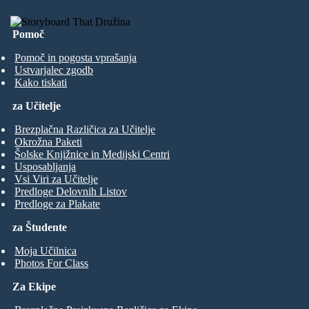
Pomoč
Pomoč in pogosta vprašanja
Ustvarjalec zgodb
Kako tiskati
za Učitelje
Brezplačna Različica za Učitelje
Okrožna Paketi
Šolske Knjižnice in Medijski Centri
Usposabljanja
Vsi Viri za Učitelje
Predloge Delovnih Listov
Predloge za Plakate
za Študente
Moja Učilnica
Photos For Class
Za Ekipe