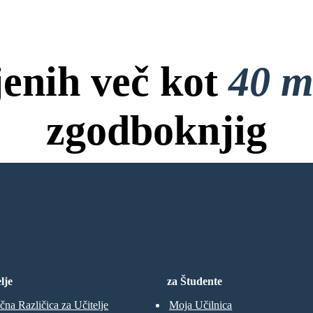
jenih več kot
40 m
zgodboknjig
ov, Brez Kreditne Kartice in B
NO KNJIGO
lje
za Študente
čna Različica za Učitelje
Moja Učilnica