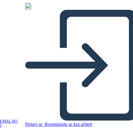
NEMALNO
Prijavi se
Registrirajte se kot učitelj
O