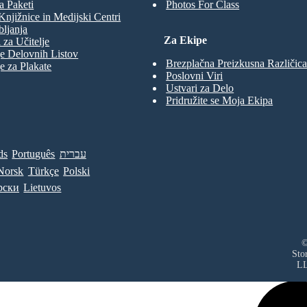
a Paketi
Photos For Class
Knjižnice in Medijski Centri
ljanja
Za Ekipe
 za Učitelje
e Delovnih Listov
Brezplačna Preizkusna Različica
e za Plakate
Poslovni Viri
Ustvari za Delo
Pridružite se Moja Ekipa
ds
Português
עברית
Norsk
Türkçe
Polski
рски
Lietuvos
©
Sto
L