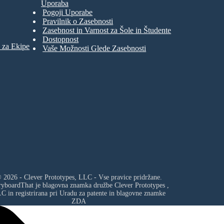
Uporaba
Pogoji Uporabe
Pravilnik o Zasebnosti
Zasebnost in Varnost za Šole in Študente
Dostopnost
 za Ekipe
Vaše Možnosti Glede Zasebnosti
 2026 - Clever Prototypes, LLC - Vse pravice pridržane.
ryboardThat je blagovna znamka družbe
Clever Prototypes ,
LC
in registrirana pri Uradu za patente in blagovne znamke
ZDA