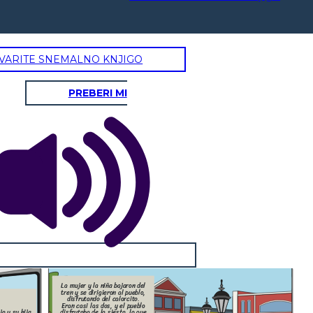
VARITE SNEMALNO KNJIGO
PREBERI MI
La mujer y la niña bajaron del
tren y se dirigieron al pueblo,
disfrutando del calorcito.
Eran casi las dos, y el pueblo
a y su hija
disfrutaba de la siesta, lo que