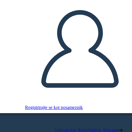
Registrirajte se kot posameznik
Ustvarite Snemalno Knjigo