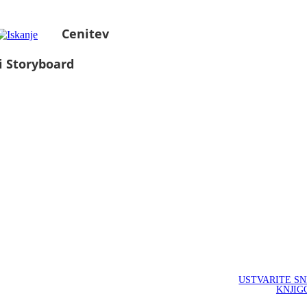
Cenitev
i Storyboard
USTVARITE S
KNJIG