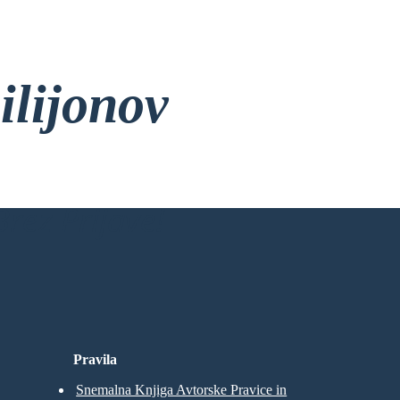
ilijonov
rez Prijave!
Pravila
Snemalna Knjiga Avtorske Pravice in