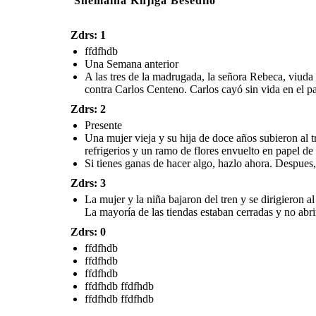
Snemalna Knjiga Besedilo
Zdrs: 1
ffdfhdb
Una Semana anterior
A las tres de la madrugada, la señora Rebeca, viuda s
contra Carlos Centeno. Carlos cayó sin vida en el pa
Zdrs: 2
Presente
Una mujer vieja y su hija de doce años subieron al 
refrigerios y un ramo de flores envuelto en papel de
Si tienes ganas de hacer algo, hazlo ahora. Despues
Zdrs: 3
La mujer y la niña bajaron del tren y se dirigieron al
La mayoría de las tiendas estaban cerradas y no abrirí
Zdrs: 0
ffdfhdb
ffdfhdb
ffdfhdb
ffdfhdb ffdfhdb
ffdfhdb ffdfhdb