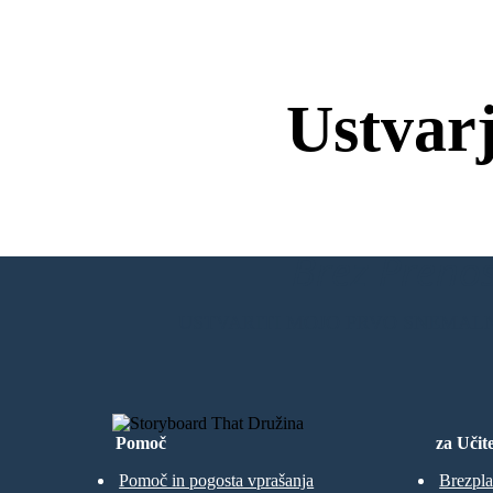
Ustvar
Brez Prenos
USTVARITI MOJO PRVO SNEMAL
Pomoč
za Učite
Pomoč in pogosta vprašanja
Brezpla