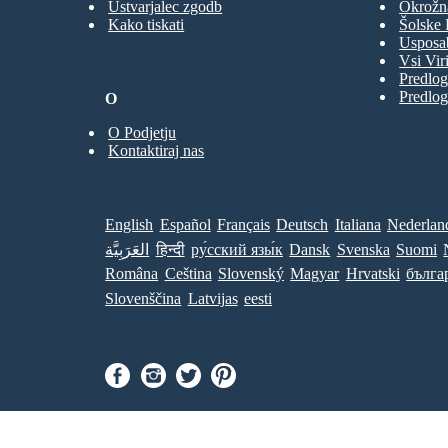
Ustvarjalec zgodb
Okrožn
Kako tiskati
Šolske 
Usposab
Vsi Viri
Predlog
Predlog
O
O Podjetju
Kontaktiraj nas
English
Español
Français
Deutsch
Italiana
Nederlan
العَرَبِيَّة
हिन्दी
ру́сский язы́к
Dansk
Svenska
Suomi
Româna
Ceština
Slovenský
Magyar
Hrvatski
бълга
Slovenščina
Latvijas
eesti