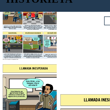
LLAMADA INESPERADA
¡DÍA DE LA REUNIÓN!
CAMINATA ENTRE AMIGOS
No le dije nada a
¡Los extrañé
Karla sobre que
mucho, ya ni me
¡Claro María, no
Hola Víctor, a los
haré hoy, cuando
¿Cómo han
tengo problema, por
acordaba de sus
llegue a casa le
tiempos. ¡Claro
estado
ahí conversamos
rostros!
cuento como me
ahí estaré!
muchachos?
Roberto, ¿Me puedes
sobre cómo nos fue
fue...
acompañar a la casa
en este tiempo!
de mis tíos? No
conozco mucho las
Hola Roberto, me
calles, por favor.
gustaría que vengas
mañana al almuerzo con
algunos de la promoción...
Yo ando muy
bien, estoy
estudiando
Arquitectura.
Reunidos en un restaurante todos empiezan a
Después de la reunión, la amiga de Roberto, la cual
Un sábado en la tarde un amigo de promoción de
conversar y a preguntarse cómo se encuentran, pero
apreció mucho porque la apoyó en aquel tiempo
Roberto lo llama para invitarlo a almorzar con sus
Roberto recuerda que no le dijo nada a Karla sobre
escolar, le pide que la acompañe a la casa de sus tíos,
amigos del colegio en donde estudiaron. Este muy
que estaría ocupado el domingo, ya que siempre lo
debido a que no conoce mucho la ciudad de Trujillo y
emocionado acepta.
hace para que no desconfíe de él.
no quiere gastar en un taxi.
MALOS ENTENDIDOS...
SITUACIÓN DE CELOS E INSEGURIDADES
COMUNICACIÓN ENTRE PAREJA
¡Hay que tomarles
foto y decirle a
No entiendo por qué
¿Por qué me haces esto
Karla!
dices todo eso Karla,
Roberto? Ya no confío en ti,
¿Cómo te está yendo
ahora mismo voy a tu
debemos terminar, mis
con Karla? Veo que
amigas me enviaron foto de
casa a explicarte las
siempre publicas
que andas saliendo con
cosas...
Muchas gracias
Después de todo lo
cosas con ella y se ven
alguien más.
María, la quiero
que te dije espero
tan lindos juntos.
mucho y me esfuerzo
que confíes en mí,
por ella siempre.
sabes que siempre
he sido sincero
contigo y solo
acompañé a María a
la casa de sus tíos,
luego te iba a llamar
para contarte mi
día.
Cuando Roberto ya llegaba a su casa, Karla lo llamó
La casa de sus tíos quedaba casi al centro de la
Al llegar a casa, Roberto tuvo una conversación
para decirle que no confíaba en él porque estaba
ciudad, en donde casualmente se topó de lejos con
asertiva y sincera con Karla para explicar la situación
saliendo con alguien más y que deben terminar, ya
las amigas de su pareja, que rápidamente no
que no era como ella decía, en donde, al final deciden
que sus amigas le contaron eso. Este sorprendido le
dudaron en avisarle a Karla lo que estaban viendo,
reconciliarse y confiar entre ellos.
dice que irá a su casa para conversar
exagerando la situación sin que Roberto se dé
tranquilamente.
cuenta.
Cree sus los propios en Storyboard That
LLAMADA INESPERADA
¡DÍA DE LA REUNIÓN
No le dije nada a
¡Los extrañé
Karla sobre que
mucho, ya ni me
Hola Víctor, a los
haré hoy, cuando
acordaba de sus
llegue a casa le
tiempos. ¡Claro
rostros!
cuento como me
ahí estaré!
fue...
Hola Roberto, me
gustaría que vengas
mañana al almuerzo con
algunos de la promoción...
LLAMADA INES