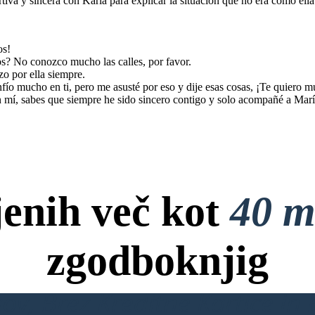
iva y sincera con Karla para explicar la situación que no era como ella 
os!
s? No conozco mucho las calles, por favor.
o por ella siempre.
nfío mucho en ti, pero me asusté por eso y dije esas cosas, ¡Te quiero 
 mí, sabes que siempre he sido sincero contigo y solo acompañé a María a
jenih več kot
40 m
zgodboknjig
ov, Brez Kreditne Kartice in B