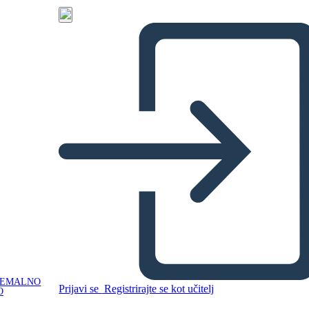
NEMALNO
Prijavi se
Registrirajte se kot učitelj
O