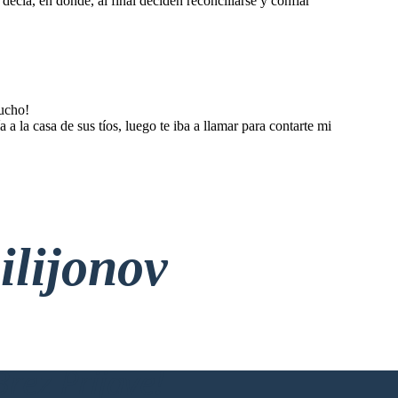
decía, en donde, al final deciden reconciliarse y confiar
mucho!
 la casa de sus tíos, luego te iba a llamar para contarte mi
ilijonov
rez Prijave!