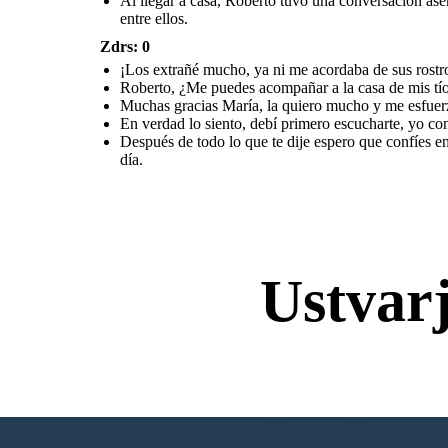
Al llegar a casa, Roberto tuvo una conversación asert
entre ellos.
Zdrs: 0
¡Los extrañé mucho, ya ni me acordaba de sus rostr
Roberto, ¿Me puedes acompañar a la casa de mis tío
Al llegar a casa, Roberto tuvo una conversación
Muchas gracias María, la quiero mucho y me esfuerz
asertiva y sincera con Karla para explicar la situación
que no era como ella decía, en donde, al final deciden
En verdad lo siento, debí primero escucharte, yo co
reconciliarse y confiar entre ellos.
Después de todo lo que te dije espero que confíes en
día.
Ustvar
Brez Prenos