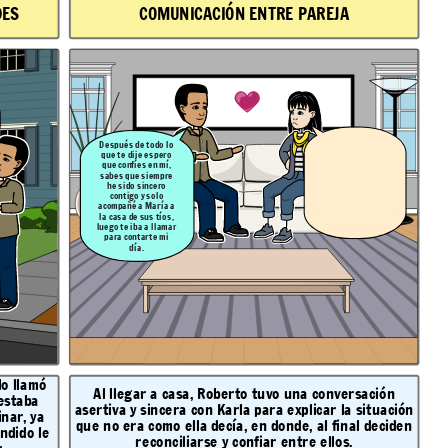
DES
COMUNICACIÓN ENTRE PAREJA
Después de todo lo
que te dije espero
que confíes en mí,
sabes que siempre
he sido sincero
contigo y solo
acompañé a María a
la casa de sus tíos,
luego te iba a llamar
para contarte mi
día.
lo llamó
Al llegar a casa, Roberto tuvo una conversación
 estaba
asertiva y sincera con Karla para explicar la situación
nar, ya
que no era como ella decía, en donde, al final deciden
ndido le
reconciliarse y confiar entre ellos.
r