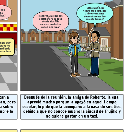
¡Claro María, no
 han
tengo problema, por
ado
ahí conversamos
chos?
Roberto, ¿Me puedes
sobre cómo nos fue
acompañar a la casa
en este tiempo!
de mis tíos? No
conozco mucho las
calles, por favor.
 ando muy
en, estoy
tudiando
uitectura.
zan a
Después de la reunión, la amiga de Roberto, la cual
an, pero
apreció mucho porque la apoyó en aquel tiempo
la sobre
escolar, le pide que la acompañe a la casa de sus tíos,
mpre lo
debido a que no conoce mucho la ciudad de Trujillo y
no quiere gastar en un taxi.