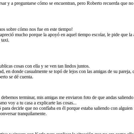
sar y a preguntarse cómo se encuentran, pero Roberto recuerda que no 
mos sobre cómo nos fue en este tiempo!
 apreció mucho porque la apoyó en aquel tiempo escolar, le pide que la
 taxi.
 conversación
icar la situación
al final deciden
icas cosas con ella y se ven tan lindos juntos.
 ellos.
dad, en donde casualmente se topó de lejos con las amigas de su pareja,
erto se dé cuenta.
, debemos terminar, mis amigas me enviaron foto de que andas saliendo
o voy a tu casa a explicarte las cosas...
 para decirle que no confíaba en él porque estaba saliendo con alguien
 conversar tranquilamente.