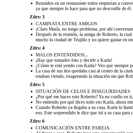
calles, por favor.
que andas saliendo con
cosas...
Reunidos en un restaurante todos empiezan a conver
Después de todo lo
alguien más.
que te dije espero
que confíes en mí,
ya que siempre lo hace para que no desconfíe de él.
sabes que siempre
he sido sincero
contigo y solo
acompañé a María a
Zdrs: 3
la casa de sus tíos,
luego te iba a llamar
para contarte mi
CAMINATA ENTRE AMIGOS
día.
¡Claro María, no tengo problema, por ahí conversa
Después de la reunión, la amiga de Roberto, la cual
mucho la ciudad de Trujillo y no quiere gastar en un
Zdrs: 4
Después de la reunión, la amiga de Roberto, la cual
Cuando Roberto ya llegaba a su casa, Karla lo llamó
MALOS ENTENDIDOS...
apreció mucho porque la apoyó en aquel tiempo
Al llegar a casa, Roberto tuvo una
para decirle que no confíaba en él porque estaba
escolar, le pide que la acompañe a la casa de sus tíos,
asertiva y sincera con Karla para expl
¡Hay que tomarles foto y decirle a Karla!
saliendo con alguien más y que deben terminar, ya
debido a que no conoce mucho la ciudad de Trujillo y
que no era como ella decía, en donde, 
que sus amigas le contaron eso. Este sorprendido le
¿Cómo te está yendo con Karla? Veo que siempre publ
no quiere gastar en un taxi.
reconciliarse y confiar entre
dice que irá a su casa para conversar
La casa de sus tíos quedaba casi al centro de la ciu
tranquilamente.
estaban viendo, exagerando la situación sin que Rob
COMUNICACIÓN ENTRE PAREJA
Zdrs: 5
SITUACIÓN DE CELOS E INSEGURIDADES
¿Por qué me haces esto Roberto? Ya no confío en ti
No entiendo por qué dices todo eso Karla, ahora mism
Cuando Roberto ya llegaba a su casa, Karla lo llamó
Después de todo lo
que te dije espero
eso. Este sorprendido le dice que irá a su casa para
que confíes en mí,
sabes que siempre
he sido sincero
contigo y solo
Zdrs: 6
acompañé a María a
la casa de sus tíos,
luego te iba a llamar
COMUNICACIÓN ENTRE PAREJA
para contarte mi
día.