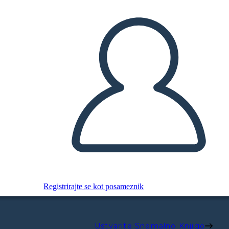
Registrirajte se kot posameznik
Ustvarite Snemalno Knjigo