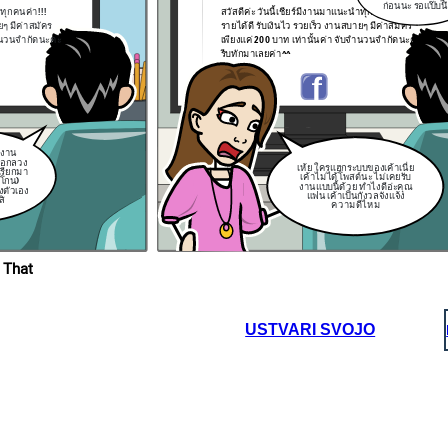
ก่อนนะ รอแป๊บนึ
ำทุกคนค่า!!!
สวัสดีค่ะ วันนี้เชียร์มีงานมาแนะนำทุกคนค่า!!!
ยๆ มีค่าสมัคร
รายได้ดี รับเงินไว รวยเร็ว งานสบายๆ มีค่าสมัคร
บจำนวนจำกัดนะคะ
เพียงแค่ 200 บาท เท่านั้นค่า จับจำนวนจำกัดนะคะ
รีบทักมาเลยค่า^^
มิ
าร
ำ
บ
ต์งาน
ู่
ลอกลวง
าม
เห้ย ใครแฮกระบบของเค้าเนี่ย
 เรียกมา
เค้าไม่ได้โพสต์นะ ไม่เคยรับ
ะโกน)
งานแบบนี้ด้วย ทำไงดีอ่ะคุณ
งตัวเอง
แฟน เค้าเป็นกังวลจัง
แจ้ง
สิ
ความดีไหม
 That
USTVARI SVOJO