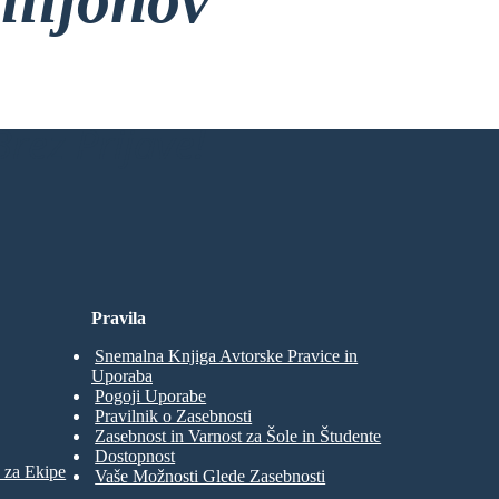
rez Prijave!
Pravila
Snemalna Knjiga Avtorske Pravice in
Uporaba
Pogoji Uporabe
Pravilnik o Zasebnosti
Zasebnost in Varnost za Šole in Študente
Dostopnost
 za Ekipe
Vaše Možnosti Glede Zasebnosti