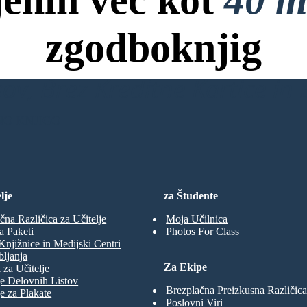
zgodboknjig
ov, Brez Kreditne Kartice in B
NO KNJIGO
lje
za Študente
čna Različica za Učitelje
Moja Učilnica
a Paketi
Photos For Class
Knjižnice in Medijski Centri
ljanja
Za Ekipe
 za Učitelje
e Delovnih Listov
Brezplačna Preizkusna Različica
e za Plakate
Poslovni Viri