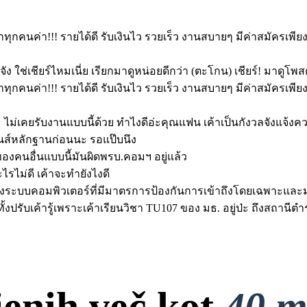
นำทุกคนค่า!!! รายได้ดี รับเงินไว รวยเร็ว งานสบายๆ มีค่าสมัครเพี
ง ใช่เชียร์ไหมเนี่ย เรียกมาดูหน่อยดีกว่า (ตะโกน) เชียร์! มาดูโพส
นำทุกคนค่า!!! รายได้ดี รับเงินไว รวยเร็ว งานสบายๆ มีค่าสมัครเพี
ะ ไม่เคยรับงานแบบนี้ด้วย ทำไงดีอ่ะคุณแฟน เค้าเป็นกังวลจังแจ้ง
๊นส์หลักฐานก่อนนะ รอแป๊บนึง
งคนอื่นแบบนี้มันผิดพรบ.คอมฯ อยู่แล้ว
ไรไม่ดี เค้าจะทำยังไงดี
บซึ่งระบบคอมพิวเตอร์ที่มีมาตรการป้องกันการเข้าถึงโดยเฉพาะและ
จำทั้งปรับเค้ารู้เพราะเค้าเรียนวิชา TU107 ของ มธ. อยู่ป่ะ ถึงสถา
jenih več kot
40 m