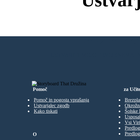
Brez Prenos
USTVARITI MOJO PRVO SNEMAL
Pomoč
za Učite
Pomoč in pogosta vprašanja
Brezpla
Ustvarjalec zgodb
Okrožn
Kako tiskati
Šolske 
Usposab
Vsi Viri
Predlog
Predlog
O