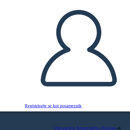
Registrirajte se kot posameznik
Ustvarite Snemalno Knjigo