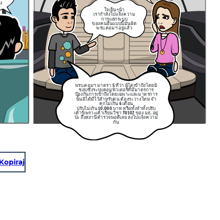
ง
ใจเย็นๆน้า
เรากำลังไปแจ้งความ
การแฮก
ระบบ
ของคนอื่นแบบนี้มันผิด
พรบ.คอมฯ อยู่แล้ว
พรบ.คอมฯ มาตรา 5 ที่ว่า ผู้ใดเข้าถึงโดยมิ
ชอบซึ่งระบบคอมพิวเตอร์ที่มีมาตรการ
ป้องกันการเข้าถึงโดยเฉพาะและมาตรการ
นั้นมิได้มีไว้สำหรับตน ต้องระวางโทษ จำ
คุกไม่เกิน 6 เดือน
ปรับไม่เกิน 10,000 บาท หรือทั้งจำทั้งปรับ
เค้ารู้เพราะเค้าเรียนวิชา TU107
ของ มธ. อยู่
ป่ะ ถึงสถานีตำรวจพอดีเลย ลงไปแจ้งความ
กัน
Kopiraj