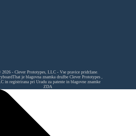
 2026 - Clever Prototypes, LLC - Vse pravice pridržane.
ryboardThat je blagovna znamka družbe
Clever Prototypes ,
LC
in registrirana pri Uradu za patente in blagovne znamke
ZDA