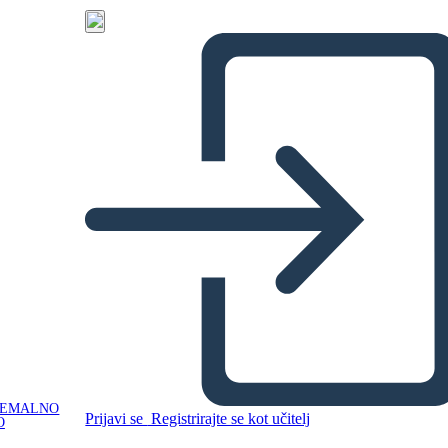
NEMALNO
Prijavi se
Registrirajte se kot učitelj
O