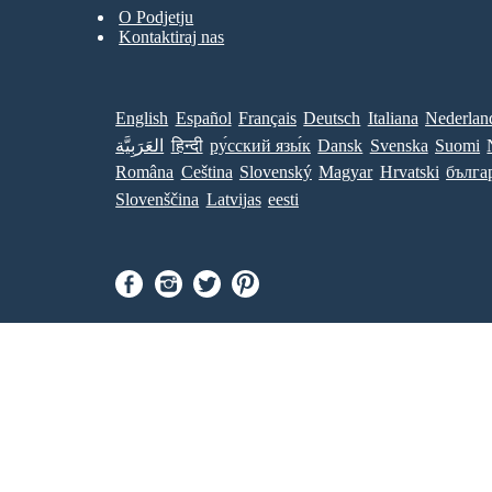
O Podjetju
Kontaktiraj nas
English
Español
Français
Deutsch
Italiana
Nederlan
العَرَبِيَّة
हिन्दी
ру́сский язы́к
Dansk
Svenska
Suomi
Româna
Ceština
Slovenský
Magyar
Hrvatski
бълга
Slovenščina
Latvijas
eesti