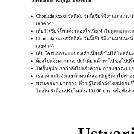
Snemalna Knjiga Besedilo
Chonlada xxxxสวัสดีค่ะ วันนี้เชียร์มีงานมาแนะ
เลยค่า^^
เห้ย!!! เชียร์โพสต์งานอะไรเนี่ย ทำไมดูหลอกลวงจั
Chonlada xxxxสวัสดีค่ะ วันนี้เชียร์มีงานมาแนะ
เลยค่า^^
เห้ย ใครแฮกระบบของเค้าเนี่ย เค้าไม่ได้โพสต์น
ต้องไปแจ้งความนะ ป่ะ! เดี๋ยวเค้าพาไป ขอไปปริ
ใจเย็นๆน้า เรากำลังไปแจ้งความ การแฮกระบบขอ
เธอ เค้ากลัวจังเลย ถ้าคนนั้นเอาบัญชีเค้าไปทำอะ
พรบ.คอมฯ มาตรา 5 ที่ว่า ผู้ใดเข้าถึงโดยมิชอ
ไม่เกิน 6 เดือนปรับไม่เกิน 10,000 บาท หรือทั้ง
Ustvar