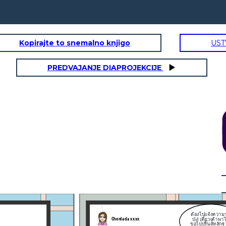
Kopirajte to snemalno knjigo
UST
PREDVAJANJE DIAPROJEKCIJE
เธอ เค้ากลัวจังเลย
ถ้าคนนั้นเอาบัญชี
เค้าไปทำอะไรไม่ดี
ไปแจ้งความนะ
เค้าจะทำยังไงดี
เดี๋ยวเค้าพาไป
ริ๊นส์หลักฐาน
นะ รอแป๊บนึง
!
ใจเย็นๆน้า
ัคร
เรากำลังไปแจ้งความ
การแฮก
ระบบ
ดนะคะ
ของคนอื่นแบบนี้มันผิด
พรบ.คอมฯ อยู่แล้ว
ี่ย
พรบ.คอมฯ มาตรา 5 ที่ว่า ผู้ใดเข้าถึงโดยมิ
รับ
ชอบซึ่งระบบคอมพิวเตอร์ที่มีมาตรการ
คุณ
ป้องกันการเข้าถึงโดยเฉพาะและมาตรการ
ง
นั้นมิได้มีไว้สำหรับตน ต้องระวางโทษ จำ
คุกไม่เกิน 6 เดือน
ปรับไม่เกิน 10,000 บาท หรือทั้งจำทั้งปรับ
เค้ารู้เพราะเค้าเรียนวิชา TU107
ของ มธ. อยู่
ป่ะ ถึงสถานีตำรวจพอดีเลย ลงไปแจ้งความ
กัน
ต้องไปแจ้งความ
Chonlada xxxx
ป่ะ! เดี๋ยวเค้าพา
ขอไปปริ๊นส์หลัก