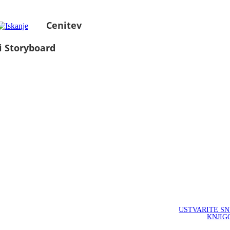
Cenitev
i Storyboard
USTVARITE S
KNJIG