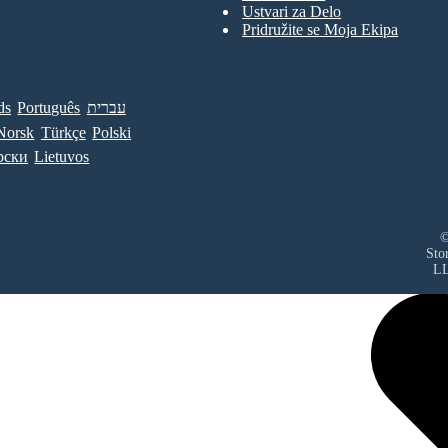
Ustvari za Delo
Pridružite se Moja Ekipa
ds
Português
עברית
Norsk
Türkçe
Polski
рски
Lietuvos
©
Sto
L