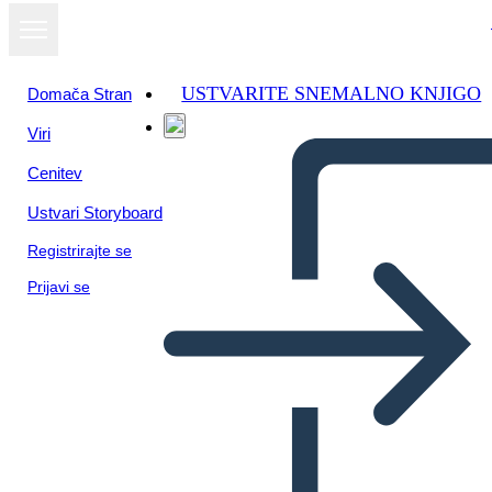
USTVARITE SNEMALNO KNJIGO
Domača Stran
Viri
Oglejte si kot
Cenitev
diaprojekcijo
Ustvari Storyboard
Registrirajte se
Prijavi se
El mito de Prometeo y la caja