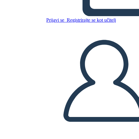
de Pandora
Prijavi se
Registrirajte se kot učitelj
Kopirajte to snemalno knjigo
USTVARITE SNEMALNO KNJIGO
PREDVAJANJE DIAPROJEKCIJE
PREBERI MI