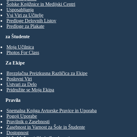
Šolske Knjižnice in Medijski Centri
Usposabljanja
Vsi Viri za Učitelje
Predloge Delovnih Listov
Predloge za Plakate
za Študente
Moja Učilnica
Photos For Class
Za Ekipe
Brezplačna Preizkusna Različica za Ekipe
Poslovni Viri
Ustvari za Delo
Pridružite se Moja Ekipa
Pravila
Snemalna Knjiga Avtorske Pravice in Uporaba
Pogoji Uporabe
Pravilnik o Zasebnosti
Zasebnost in Varnost za Šole in Študente
Dostopnost