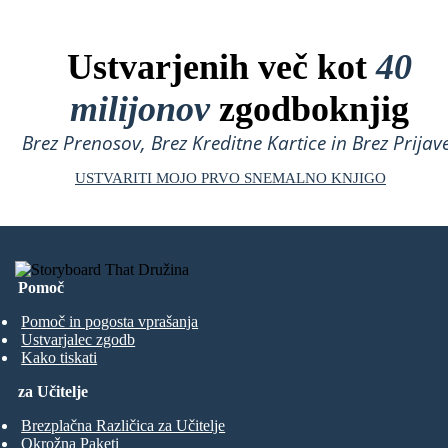
Ustvarjenih več kot
40
milijonov
zgodboknjig
Brez Prenosov, Brez Kreditne Kartice in Brez Prijave
USTVARITI MOJO PRVO SNEMALNO KNJIGO
Pomoč
Pomoč in pogosta vprašanja
Ustvarjalec zgodb
Kako tiskati
za Učitelje
Brezplačna Različica za Učitelje
Okrožna Paketi