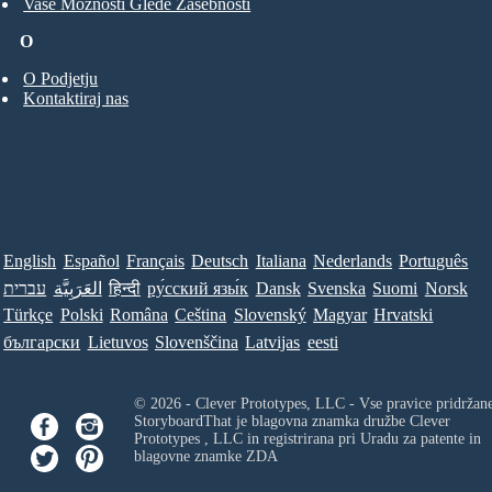
Vaše Možnosti Glede Zasebnosti
O
O Podjetju
Kontaktiraj nas
English
Español
Français
Deutsch
Italiana
Nederlands
Português
עברית
العَرَبِيَّة
हिन्दी
ру́сский язы́к
Dansk
Svenska
Suomi
Norsk
Türkçe
Polski
Româna
Ceština
Slovenský
Magyar
Hrvatski
български
Lietuvos
Slovenščina
Latvijas
eesti
© 2026 - Clever Prototypes, LLC - Vse pravice pridržan
StoryboardThat je blagovna znamka družbe
Clever
Prototypes , LLC
in registrirana pri Uradu za patente in
blagovne znamke ZDA