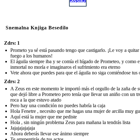
Snemalna Knjiga Besedilo
Zdrs: 1
Prometo ya sé está pasando tengo que castigarlo. ¡Le voy a quitar 
fuego a los humanos!
El águila siempre iba y se comía el hígado de Prometeo, y como e
inmortal no moría e imaginaros el sufrimiento era eterno
Vete ahora que puedes para que el águila no siga comiéndose tus 
Zdrs: 2
A Zeus en este momento le importó más el orgullo de la zaña de s
que dejó libre a Prometeo pero tenía que llevar un aniño con un t
roca a la que estuvo atado
Pero hay una condición no puedes habría la caja
Hola Fenetre , necesito que me hagas una mujer de arcilla muy g
Aquí está la mujer que me pediste
Hola , sin ningún problema Zeus para mañana la tendrás lista
Jajajajajajaja
Ahora deberás llevar ese ánimo siempre
Te arrepentirás de tus actos