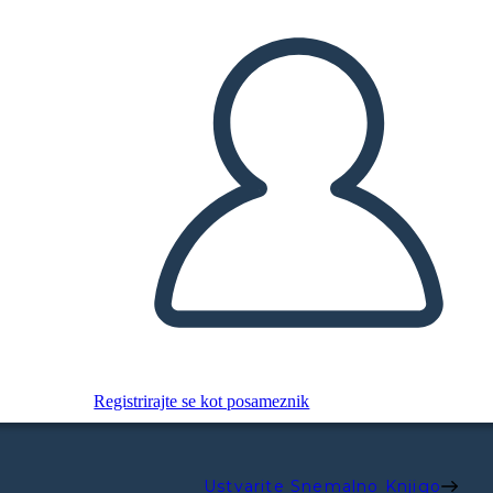
Registrirajte se kot posameznik
Ustvarite Snemalno Knjigo