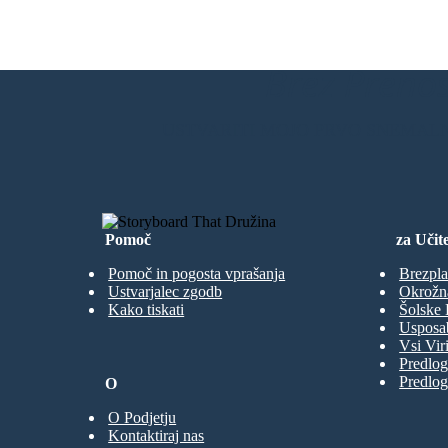
Brez Prenos
Jekyll se niega a cambiar en Hyde por cerca de 2 meses, pero pronto, la tentación toma de nuevo.
Suprimido durante tanto tiempo, Hyde, en una furia, asesina a sir Carew. Esto asusta a Jekyll a
matar a Hyde de vez en cuando, pero finalmente, vuelve a caer en tentación. Después de esto, Hyde
comienza a tomar Jekyll cada pocas horas, y Jekyll se queda sin sal por la solución. Deja la carta y
USTVARITI MOJO PRVO SNEMAL
cambió la voluntad de Utterson, sabiendo que Henry Jekyll pronto se habrá ido para siempre.
Pomoč
za Učite
Pomoč in pogosta vprašanja
Brezpla
Ustvarjalec zgodb
Okrožn
Kako tiskati
Šolske 
Usposab
Vsi Viri
Predlog
Predlog
O
O Podjetju
Kontaktiraj nas