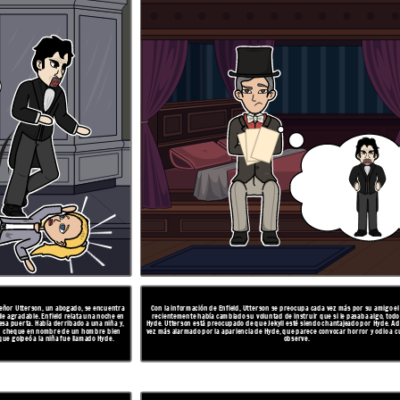
 su amigo el Dr. Jekyll, que
Una noche, una sirvienta del Dr. Jekyll es testigo del asesinato brutal de un Sir Danvers Carew de
ba algo, todo debía darse a
Edward Hyde. Utterson va a Jekyll, quien le asegura que Hyde se ha ido para siempre. Le da a
 por Hyde. Además, está cada
Utterson una carta de Hyde, que Utterson sospecha más tarde que Jekyll ha forjado. Los criados de
or y odio a cualquiera que lo
Jekyll están asustados por cosas que han oído y visto en el laboratorio de Jekyll, por lo que convocan
a Utterson. Derriban la puerta del laboratorio y encuentran a Hyde muerto de veneno.
ÓN
RESOLUCIÓN
 señor Utterson, un abogado, se encuentra
Con la información de Enfield, Utterson se preocupa cada vez más por su amigo el 
le agradable. Enfield relata una noche en
recientemente había cambiado su voluntad de instruir que si le pasaba algo, todo
sa puerta. Había derribado a una niña y,
Hyde. Utterson está preocupado de que Jekyll esté siendo chantajeado por Hyde. A
 un cheque en nombre de un hombre bien
vez más alarmado por la apariencia de Hyde, que parece convocar horror y odio a c
que golpeó a la niña fue llamado Hyde.
observe.