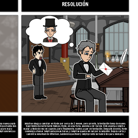
RESOLUCIÓN
 una nueva copia
Jekyll se niega a cambiar en Hyde por cerca de 2 meses, pero pronto, la tentación toma de nuevo.
tió que había dos
Suprimido durante tanto tiempo, Hyde, en una furia, asesina a sir Carew. Esto asusta a Jekyll a
s puro mal y
matar a Hyde de vez en cuando, pero finalmente, vuelve a caer en tentación. Después de esto, Hyde
kyll comienza a
comienza a tomar Jekyll cada pocas horas, y Jekyll se queda sin sal por la solución. Deja la carta y
cambió la voluntad de Utterson, sabiendo que Henry Jekyll pronto se habrá ido para siempre.