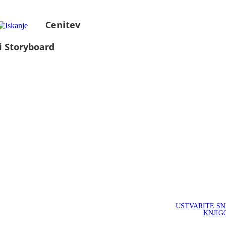
Cenitev
i Storyboard
USTVARITE S
KNJIG