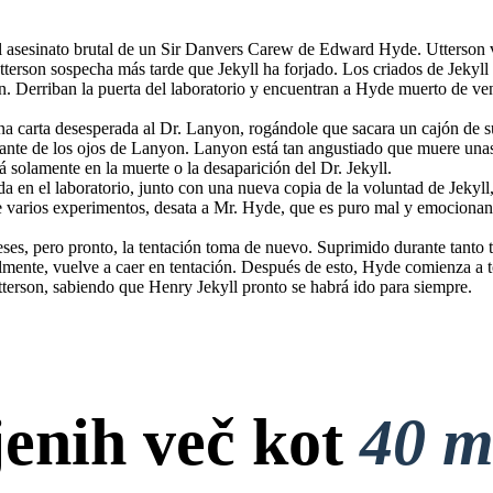
del asesinato brutal de un Sir Danvers Carew de Edward Hyde. Utterson 
terson sospecha más tarde que Jekyll ha forjado. Los criados de Jekyll 
on. Derriban la puerta del laboratorio y encuentran a Hyde muerto de ve
a carta desesperada al Dr. Lanyon, rogándole que sacara un cajón de s
lante de los ojos de Lanyon. Lanyon está tan angustiado que muere unas
á solamente en la muerte o la desaparición del Dr. Jekyll.
ada en el laboratorio, junto con una nueva copia de la voluntad de Jekyll
 de varios experimentos, desata a Mr. Hyde, que es puro mal y emociona
 la tentación toma de nuevo.
rew. Esto asusta a Jekyll a
tación. Después de esto, Hyde
 la solución. Deja la carta y
se habrá ido para siempre.
ses, pero pronto, la tentación toma de nuevo. Suprimido durante tanto t
lmente, vuelve a caer en tentación. Después de esto, Hyde comienza a to
Utterson, sabiendo que Henry Jekyll pronto se habrá ido para siempre.
jenih več kot
40 m