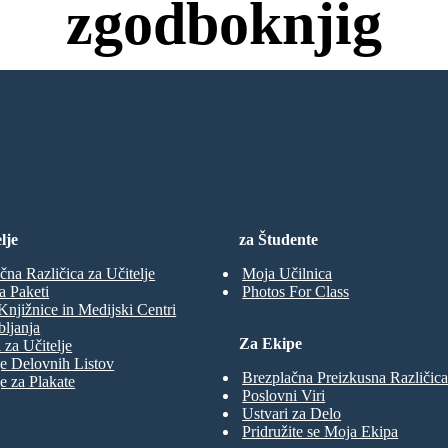
zgodboknjig
ov, Brez Kreditne Kartice in B
NO KNJIGO
lje
za Študente
čna Različica za Učitelje
Moja Učilnica
a Paketi
Photos For Class
Knjižnice in Medijski Centri
ljanja
Za Ekipe
 za Učitelje
e Delovnih Listov
Brezplačna Preizkusna Različica
e za Plakate
Poslovni Viri
Ustvari za Delo
Pridružite se Moja Ekipa