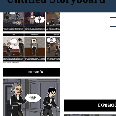
EXPOSICIÓN
CONFLICTO
AUMENTO DE LA ACCIÓN
¡Detente,
señor!
En su paseo semanal con su amigo y pariente Enfield, el señor Utterson, un abogado, se encuentra de pie frente a una oscura y misteriosa puerta en una calle agradable. Enfield relata una noche en que se encontró con un hombre que tuvo que entrar en esa puerta. Había derribado a una niña y, en lugar de causar una escena, pagó a su familia con un cheque en nombre de un hombre bien establecido en Londres. Enfield relata que el hombre que golpeó a la niña fue llamado Hyde.
Con la información de Enfield, Utterson se preocupa cada vez más por su amigo el Dr. Jekyll, que recientemente había cambiado su voluntad de instruir que si le pasaba algo, todo debía darse a Hyde. Utterson está preocupado de que Jekyll esté siendo chantajeado por Hyde. Además, está cada vez más alarmado por la apariencia de Hyde, que parece convocar horror y odio a cualquiera que lo observe.
Una noche, una sirvienta del Dr. Jekyll es testigo del asesinato brutal de un Sir Danvers Carew de Edward Hyde. Utterson va a Jekyll, quien le asegura que Hyde se ha ido para siempre. Le da a Utterson una carta de Hyde, que Utterson sospecha más tarde que Jekyll ha forjado. Los criados de Jekyll están asustados por cosas que han oído y visto en el laboratorio de Jekyll, por lo que convocan a Utterson. Derriban la puerta del laboratorio y encuentran a Hyde muerto de veneno.
CLÍMAX
CAÍDA DE ACCIÓN
RESOLUCIÓN
Oh Dios! Oh Dios!
Después de la desaparición de Hyde, Jekyll envió una carta desesperada al Dr. Lanyon, rogándole que sacara un cajón de su laboratorio. Hyde viene a recogerlo, mezcla el contenido y bebe la mezcla. Se transforma en Henry Jekyll delante de los ojos de Lanyon. Lanyon está tan angustiado que muere unas semanas más tarde. Él relaciona todos estos acontecimientos a Utterson en una carta que se abrirá solamente en la muerte o la desaparición del Dr. Jekyll.
Utterson lee una carta del Dr. Jekyll, que le fue dejada en el laboratorio, junto con una nueva copia de la voluntad de Jekyll, dejando todo a Utterson. Relata que toda su vida, Jekyll sintió que había dos caras para sí mismo. A través de varios experimentos, desata a Mr. Hyde, que es puro mal y emocionante de ser. Con el tiempo, sin embargo, Hyde comienza a tomar Jekyll, y Jekyll comienza a temer y odiarlo.
Jekyll se niega a cambiar en Hyde por cerca de 2 meses, pero pronto, la tentación toma de nuevo. Suprimido durante tanto tiempo, Hyde, en una furia, asesina a sir Carew. Esto asusta a Jekyll a matar a Hyde de vez en cuando, pero finalmente, vuelve a caer en tentación. Después de esto, Hyde comienza a tomar Jekyll cada pocas horas, y Jekyll se queda sin sal por la solución. Deja la carta y cambió la voluntad de Utterson, sabiendo que Henry Jekyll pronto se habrá ido para siempre.
Cree sus los propios en Storyboard That
EXPOSICIÓN
CONFLICTO
¡Detente,
señor!
EXPOSICI