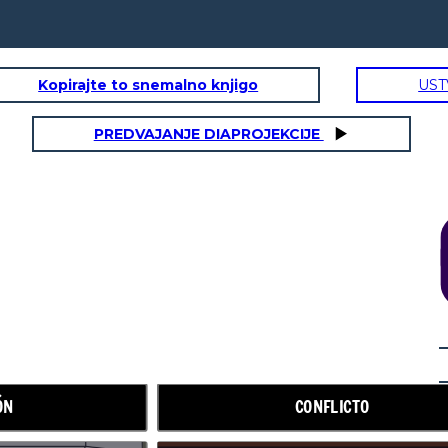
Kopirajte to snemalno knjigo
UST
PREDVAJANJE DIAPROJEKCIJE
AUMENTO DE LA ACCIÓN
ÓN
CONFLICTO