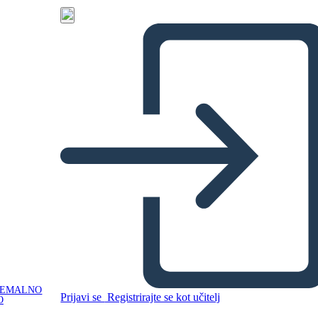
NEMALNO
Prijavi se
Registrirajte se kot učitelj
O