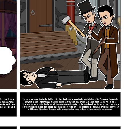
Dr. Jekyll, que
Una noche, una sirvienta del Dr. Jekyll es testigo del asesinato brutal de un Sir Danvers Carew de
 debía darse a
Edward Hyde. Utterson va a Jekyll, quien le asegura que Hyde se ha ido para siempre. Le da a
demás, está cada
Utterson una carta de Hyde, que Utterson sospecha más tarde que Jekyll ha forjado. Los criados de
ualquiera que lo
Jekyll están asustados por cosas que han oído y visto en el laboratorio de Jekyll, por lo que convocan
a Utterson. Derriban la puerta del laboratorio y encuentran a Hyde muerto de veneno.