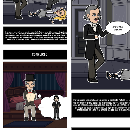
¡Detente,
señor!
En su paseo semanal con su amigo y pariente Enfield, el señor Utterson, un abogado, se encuentra
Con la información de Enfield, Utterson se preocupa cada vez más por
de pie frente a una oscura y misteriosa puerta en una calle agradable. Enfield relata una noche en
recientemente había cambiado su voluntad de instruir que si le pasa
que se encontró con un hombre que tuvo que entrar en esa puerta. Había derribado a una niña y,
Hyde. Utterson está preocupado de que Jekyll esté siendo chantajeado
en lugar de causar una escena, pagó a su familia con un cheque en nombre de un hombre bien
vez más alarmado por la apariencia de Hyde, que parece convocar horr
establecido en Londres. Enfield relata que el hombre que golpeó a la niña fue llamado Hyde.
observe.
CONFLICTO
AUMENTO DE LA ACCI
CLÍMAX
CAÍDA DE ACCIÓN
Oh Dios! Oh Dios!
En su paseo semanal con su amigo y pariente Enfield, el
de pie frente a una oscura y misteriosa puerta en una cal
que se encontró con un hombre que tuvo que entrar en e
en lugar de causar una escena, pagó a su familia con
establecido en Londres. Enfield relata que el hombre 