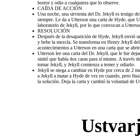
horror y odio a cualquiera que lo observe.
CAÍDA DE ACCIÓN
Una noche, una sirvienta del Dr. Jekyll es testigo 
siempre. Le da a Utterson una carta de Hyde, que Ut
laboratorio de Jekyll, por lo que convocan a Utters
RESOLUCIÓN
Después de la desaparición de Hyde, Jekyll envió un
y bebe la mezcla. Se transforma en Henry Jekyll de
acontecimientos a Utterson en una carta que se abrir
Utterson lee una carta del Dr. Jekyll, que le fue dej
sintió que había dos caras para sí mismo. A través
Una noche, una sirvienta del Dr. Jekyll es testigo del asesinato brutal de un Sir Danvers Carew de
Edward Hyde. Utterson va a Jekyll, quien le asegura que Hyde se ha ido para siempre. Le da a
Utterson lee una carta del Dr. Jekyll, que le fue dejada en el laboratorio, junto con una nueva copia
Jekyll se niega a cambiar en Hyde por cerca de 2 meses, pero pronto,
Utterson una carta de Hyde, que Utterson sospecha más tarde que Jekyll ha forjado. Los criados de
de la voluntad de Jekyll, dejando todo a Utterson. Relata que toda su vida, Jekyll sintió que había dos
Suprimido durante tanto tiempo, Hyde, en una furia, asesina a sir Ca
tomar Jekyll, y Jekyll comienza a temer y odiarlo.
Jekyll están asustados por cosas que han oído y visto en el laboratorio de Jekyll, por lo que convocan
caras para sí mismo. A través de varios experimentos, desata a Mr. Hyde, que es puro mal y
matar a Hyde de vez en cuando, pero finalmente, vuelve a caer en ten
a Utterson. Derriban la puerta del laboratorio y encuentran a Hyde muerto de veneno.
emocionante de ser. Con el tiempo, sin embargo, Hyde comienza a tomar Jekyll, y Jekyll comienza a
comienza a tomar Jekyll cada pocas horas, y Jekyll se queda sin sal por
temer y odiarlo.
cambió la voluntad de Utterson, sabiendo que Henry Jekyll pronto 
Jekyll se niega a cambiar en Hyde por cerca de 2 me
a Jekyll a matar a Hyde de vez en cuando, pero fina
la solución. Deja la carta y cambió la voluntad de 
RESOLUCIÓN
Ustvar