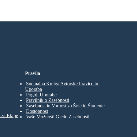
rez Prijave!
Pravila
Snemalna Knjiga Avtorske Pravice in
Uporaba
Pogoji Uporabe
Pravilnik o Zasebnosti
Zasebnost in Varnost za Šole in Študente
Dostopnost
 za Ekipe
Vaše Možnosti Glede Zasebnosti