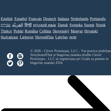
English
Español
Français
Deutsch
Italiana
Nederlands
Português
עברית
العَرَبِيَّة
हिन्दी
ру́сский язы́к
Dansk
Svenska
Suomi
Norsk
Türkçe
Polski
Româna
Ceština
Slovenský
Magyar
Hrvatski
български
Lietuvos
Slovenščina
Latvijas
eesti
© 2026 - Clever Prototypes, LLC - Vse pravice pridržan
StoryboardThat je blagovna znamka družbe
Clever
Prototypes , LLC
in registrirana pri Uradu za patente in
blagovne znamke ZDA