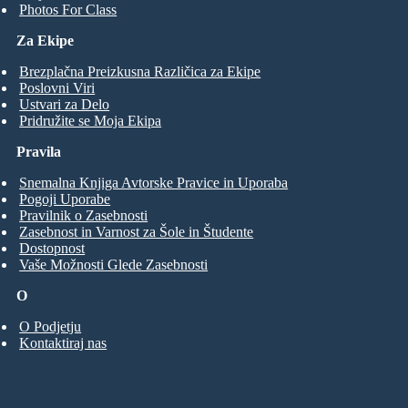
Photos For Class
Za Ekipe
Brezplačna Preizkusna Različica za Ekipe
Poslovni Viri
Ustvari za Delo
Pridružite se Moja Ekipa
Pravila
Snemalna Knjiga Avtorske Pravice in Uporaba
Pogoji Uporabe
Pravilnik o Zasebnosti
Zasebnost in Varnost za Šole in Študente
Dostopnost
Vaše Možnosti Glede Zasebnosti
O
O Podjetju
Kontaktiraj nas