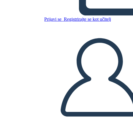
Kopirajte to snemalno knjigo
Prijavi se
Registrirajte se kot učitelj
USTVARITE SNEMALNO KNJIGO
PREDVAJANJE DIAPROJEKCIJE
PREBERI MI