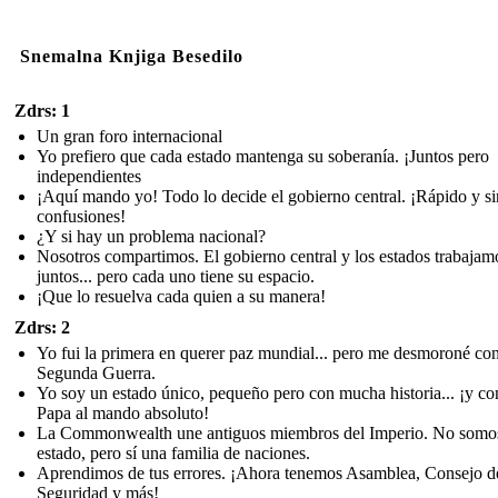
Snemalna Knjiga Besedilo
Zdrs: 1
Un gran foro internacional
Yo prefiero que cada estado mantenga su soberanía. ¡Juntos pero
independientes
¡Aquí mando yo! Todo lo decide el gobierno central. ¡Rápido y si
confusiones!
¿Y si hay un problema nacional?
Nosotros compartimos. El gobierno central y los estados trabajam
juntos... pero cada uno tiene su espacio.
¡Que lo resuelva cada quien a su manera!
Zdrs: 2
Yo fui la primera en querer paz mundial... pero me desmoroné con
Segunda Guerra.
Yo soy un estado único, pequeño pero con mucha historia... ¡y co
Papa al mando absoluto!
La Commonwealth une antiguos miembros del Imperio. No somo
estado, pero sí una familia de naciones.
Aprendimos de tus errores. ¡Ahora tenemos Asamblea, Consejo d
Seguridad y más!