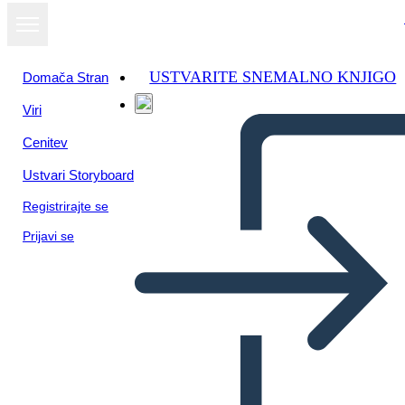
USTVARITE SNEMALNO KNJIGO
Domača Stran
Viri
Oglejte si kot
Cenitev
diaprojekcijo
Ustvari Storyboard
Registrirajte se
Prijavi se
Untitled Storyboard