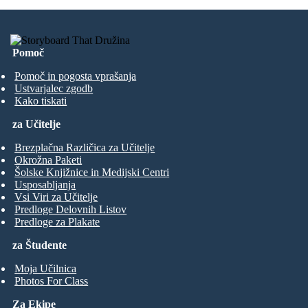
Pomoč
Pomoč in pogosta vprašanja
Ustvarjalec zgodb
Kako tiskati
za Učitelje
Brezplačna Različica za Učitelje
Okrožna Paketi
Šolske Knjižnice in Medijski Centri
Usposabljanja
Vsi Viri za Učitelje
Predloge Delovnih Listov
Predloge za Plakate
za Študente
Moja Učilnica
Photos For Class
Za Ekipe