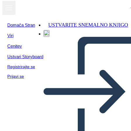
USTVARITE SNEMALNO KNJIGO
Domača Stran
Viri
Oglejte si kot
Cenitev
diaprojekcijo
Ustvari Storyboard
Registrirajte se
Prijavi se
Playa de Ancón con basura
en la arena y en el agua