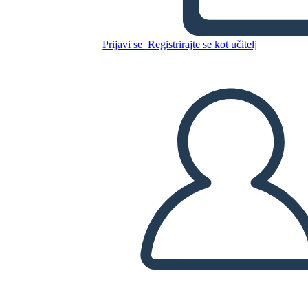
Prijavi se
Registrirajte se kot učitelj
Kopirajte to snemalno knjigo
USTVARITE SNEMALNO KNJIGO
PREDVAJANJE DIAPROJEKCIJE
PREBERI MI