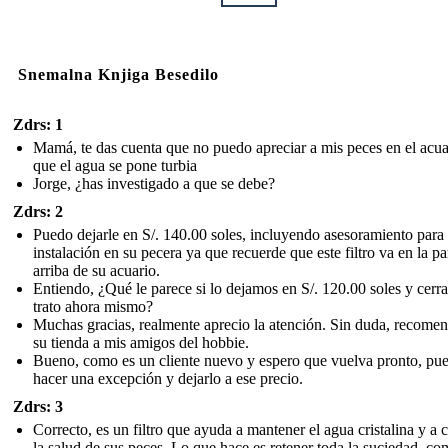
Snemalna Knjiga Besedilo
Zdrs: 1
Mamá, te das cuenta que no puedo apreciar a mis peces en el acua
que el agua se pone turbia
Jorge, ¿has investigado a que se debe?
Zdrs: 2
Puedo dejarle en S/. 140.00 soles, incluyendo asesoramiento para
instalación en su pecera ya que recuerde que este filtro va en la pa
arriba de su acuario.
Entiendo, ¿Qué le parece si lo dejamos en S/. 120.00 soles y cerr
trato ahora mismo?
Muchas gracias, realmente aprecio la atención. Sin duda, recome
su tienda a mis amigos del hobbie.
Bueno, como es un cliente nuevo y espero que vuelva pronto, pu
hacer una excepción y dejarlo a ese precio.
Zdrs: 3
Correcto, es un filtro que ayuda a mantener el agua cristalina y a 
la salud de sus peces. Lo que hace es retener toda la suciedad, c