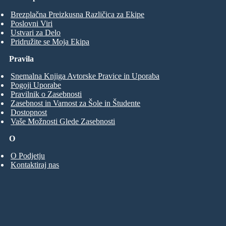
Brezplačna Preizkusna Različica za Ekipe
Poslovni Viri
Ustvari za Delo
Pridružite se Moja Ekipa
Pravila
Snemalna Knjiga Avtorske Pravice in Uporaba
Pogoji Uporabe
Pravilnik o Zasebnosti
Zasebnost in Varnost za Šole in Študente
Dostopnost
Vaše Možnosti Glede Zasebnosti
O
O Podjetju
Kontaktiraj nas