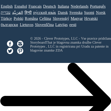
English
Español
Français
Deutsch
Italiana
Nederlands
Português
עברית
العَرَبِيَّة
हिन्दी
ру́сский язы́к
Dansk
Svenska
Suomi
Norsk
Türkçe
Polski
Româna
Ceština
Slovenský
Magyar
Hrvatski
български
Lietuvos
Slovenščina
Latvijas
eesti
© 2026 - Clever Prototypes, LLC - Vse pravice pridržan
StoryboardThat je blagovna znamka družbe
Clever
Prototypes , LLC
in registrirana pri Uradu za patente in
blagovne znamke ZDA