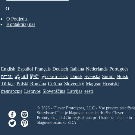
O
O Podjetju
Kontaktiraj nas
English
Español
Français
Deutsch
Italiana
Nederlands
Português
עברית
العَرَبِيَّة
हिन्दी
ру́сский язы́к
Dansk
Svenska
Suomi
Norsk
Türkçe
Polski
Româna
Ceština
Slovenský
Magyar
Hrvatski
български
Lietuvos
Slovenščina
Latvijas
eesti
© 2026 - Clever Prototypes, LLC - Vse pravice pridržan
StoryboardThat je blagovna znamka družbe
Clever
Prototypes , LLC
in registrirana pri Uradu za patente in
blagovne znamke ZDA