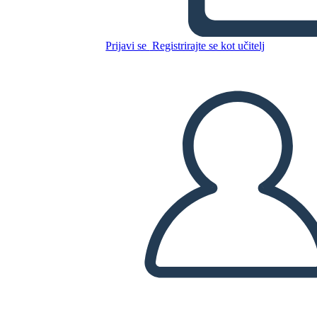
Untitled Storyboard
Prijavi se
Registrirajte se kot učitelj
Kopirajte to snemalno knjigo
USTVARITE SNEMALNO KNJIGO
PREDVAJANJE DIAPROJEKCIJE
PREBERI MI