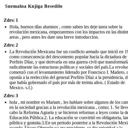
Snemalna Knjiga Besedilo
Zdrs: 1
Hola, buenos días alumnos , como saben les deje tarea sobre la
revolución mexicana, empezaremos con los impactos en las distin
areas , pero antes les dare una breve introduccion.
Zdrs: 2
La Revolución Mexicana fue un conflicto armado que inició en 1
como consecuencia del descontento popular hacia la dictadura de
Porfirio Díaz, y que derivaría en una guerra civil que transformarí
radicalmente las estructuras políticas y sociales del país.La revolu
comenzó con el levantamiento liderado por Francisco I. Madero, 
oponía a la reelección del general Porfirio Díaz a la presidencia, d
que había gobernado el país por más de treinta años. ( Estado de
Mexico. s.f.)
Zdrs: 3
hola , mi nombre es Mariam , les hablare sobre algunos de los ca
en la sociedad gracias a la revolución mexicana , como; 1. Se llev
cabo la Reforma Agraria y se hicieron reformas a leyes como la d
Educación Pública.2. La educación se convirtió en obligatoria, lai
pública y gratuita.3.En un periodo posterior a la Revolución Mex
cuando Álvaro Obregón ya era presidente, se dio prioridad a la