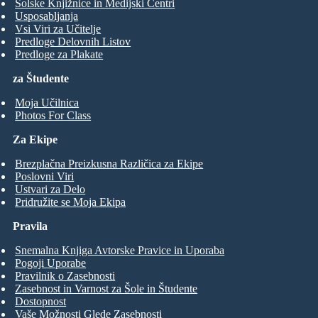
Šolske Knjižnice in Medijski Centri
Usposabljanja
Vsi Viri za Učitelje
Predloge Delovnih Listov
Predloge za Plakate
za Študente
Moja Učilnica
Photos For Class
Za Ekipe
Brezplačna Preizkusna Različica za Ekipe
Poslovni Viri
Ustvari za Delo
Pridružite se Moja Ekipa
Pravila
Snemalna Knjiga Avtorske Pravice in Uporaba
Pogoji Uporabe
Pravilnik o Zasebnosti
Zasebnost in Varnost za Šole in Študente
Dostopnost
Vaše Možnosti Glede Zasebnosti