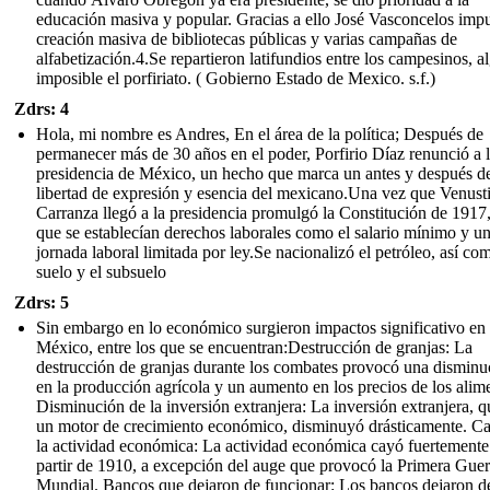
educación masiva y popular. Gracias a ello José Vasconcelos impu
creación masiva de bibliotecas públicas y varias campañas de
alfabetización.4.Se repartieron latifundios entre los campesinos, a
imposible el porfiriato. ( Gobierno Estado de Mexico. s.f.)
Zdrs: 4
Hola, mi nombre es Andres, En el área de la política; Después de
permanecer más de 30 años en el poder, Porfirio Díaz renunció a 
presidencia de México, un hecho que marca un antes y después de
libertad de expresión y esencia del mexicano.Una vez que Venust
Carranza llegó a la presidencia promulgó la Constitución de 1917,
que se establecían derechos laborales como el salario mínimo y u
jornada laboral limitada por ley.Se nacionalizó el petróleo, así co
suelo y el subsuelo
Zdrs: 5
Sin embargo en lo económico surgieron impactos significativo en
México, entre los que se encuentran:Destrucción de granjas: La
destrucción de granjas durante los combates provocó una disminu
en la producción agrícola y un aumento en los precios de los alim
Disminución de la inversión extranjera: La inversión extranjera, q
un motor de crecimiento económico, disminuyó drásticamente. Ca
la actividad económica: La actividad económica cayó fuertemente
partir de 1910, a excepción del auge que provocó la Primera Guer
Mundial. Bancos que dejaron de funcionar: Los bancos dejaron d