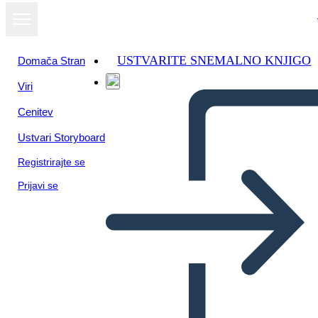
USTVARITE SNEMALNO KNJIGO
Domača Stran
Viri
Oglejte si kot
Cenitev
diaprojekcijo
Ustvari Storyboard
Registrirajte se
Prijavi se