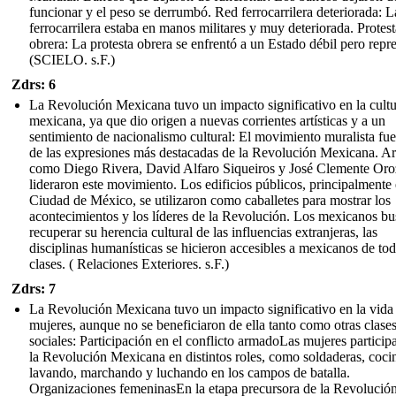
funcionar y el peso se derrumbó. Red ferrocarrilera deteriorada: L
ferrocarrilera estaba en manos militares y muy deteriorada. Protest
obrera: La protesta obrera se enfrentó a un Estado débil pero repr
(SCIELO. s.F.)
Zdrs: 6
La Revolución Mexicana tuvo un impacto significativo en la cult
mexicana, ya que dio origen a nuevas corrientes artísticas y a un
sentimiento de nacionalismo cultural: El movimiento muralista fu
de las expresiones más destacadas de la Revolución Mexicana. Art
como Diego Rivera, David Alfaro Siqueiros y José Clemente Or
lideraron este movimiento. Los edificios públicos, principalmente 
Ciudad de México, se utilizaron como caballetes para mostrar los
acontecimientos y los líderes de la Revolución. Los mexicanos b
recuperar su herencia cultural de las influencias extranjeras, las
disciplinas humanísticas se hicieron accesibles a mexicanos de tod
clases. ( Relaciones Exteriores. s.F.)
Zdrs: 7
La Revolución Mexicana tuvo un impacto significativo en la vida 
mujeres, aunque no se beneficiaron de ella tanto como otras clase
sociales: Participación en el conflicto armadoLas mujeres particip
la Revolución Mexicana en distintos roles, como soldaderas, coci
lavando, marchando y luchando en los campos de batalla.
Organizaciones femeninasEn la etapa precursora de la Revolución