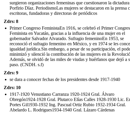
surgieron organizaciones femeninas que cuestionaron la dictadura
Porfirio Díaz. PeriodismoLas mujeres se destacaron en la prensa
escritoras, fundadoras y directoras de periódicos
Zdrs: 8
Primer Congreso FeministaEn 1916, se celebró el Primer Congre
Feminista en Yucatán, gracias a la influencia de una mujer en el
gobernador Salvador Alvarado. Sufragio femeninoEn 1953, se
reconoció el sufragio femenino en México, y en 1974 se les conce
igualdad jurídica.Sin embargo, a pesar de su participación, el pod
minimizó y silenció la contribución de las mujeres en la Revoluci
Además, se olvidó de las miles de viudas y huérfanos que dejó a 
paso. (CNDH. s.f)
Zdrs: 9
se dara a conocer fechas de los presidentes desde 1917-1940
Zdrs: 10
1917-1920 Venustiano Carranza 1920-1924 Gral. Álvaro
Obregón1924-1928 Gral. Plutarco Elías Calles 1928-1930 Lic. E
Portes Gil1930-1932 Ing. Pascual Ortiz Rubio 1932-1934 Gral.
Abelardo L. Rodrigues1934-1940 Gral. Lázaro Cárdenas