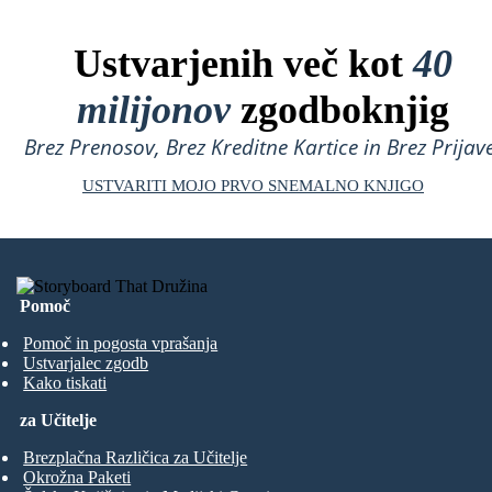
Ustvarjenih več kot
40
milijonov
zgodboknjig
Brez Prenosov, Brez Kreditne Kartice in Brez Prijave
USTVARITI MOJO PRVO SNEMALNO KNJIGO
Pomoč
Pomoč in pogosta vprašanja
Ustvarjalec zgodb
Kako tiskati
za Učitelje
Brezplačna Različica za Učitelje
Okrožna Paketi