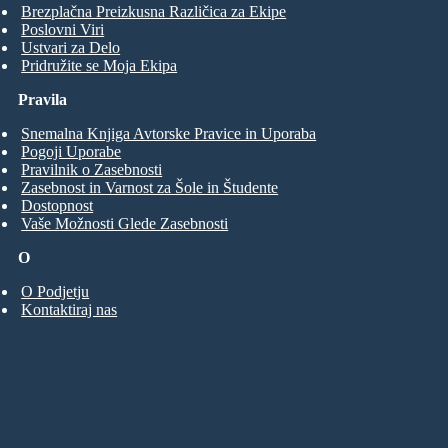
Brezplačna Preizkusna Različica za Ekipe
Poslovni Viri
Ustvari za Delo
Pridružite se Moja Ekipa
Pravila
Snemalna Knjiga Avtorske Pravice in Uporaba
Pogoji Uporabe
Pravilnik o Zasebnosti
Zasebnost in Varnost za Šole in Študente
Dostopnost
Vaše Možnosti Glede Zasebnosti
O
O Podjetju
Kontaktiraj nas