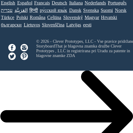
English
Español
Français
Deutsch
Italiana
Nederlands
Português
עברית
العَرَبِيَّة
हिन्दी
ру́сский язы́к
Dansk
Svenska
Suomi
Norsk
Türkçe
Polski
Româna
Ceština
Slovenský
Magyar
Hrvatski
български
Lietuvos
Slovenščina
Latvijas
eesti
© 2026 - Clever Prototypes, LLC - Vse pravice pridržan
StoryboardThat je blagovna znamka družbe
Clever
Prototypes , LLC
in registrirana pri Uradu za patente in
blagovne znamke ZDA