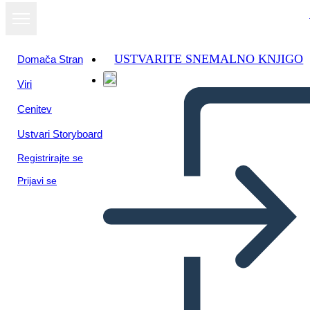
USTVARITE SNEMALNO KNJIGO
Domača Stran
Viri
Oglejte si kot
Cenitev
diaprojekcijo
Ustvari Storyboard
Registrirajte se
Prijavi se