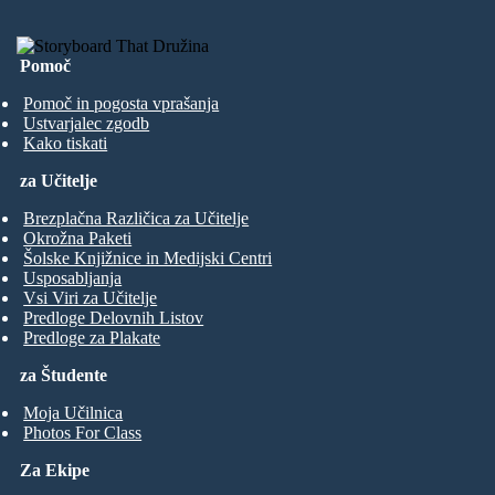
Pomoč
Pomoč in pogosta vprašanja
Ustvarjalec zgodb
Kako tiskati
za Učitelje
Brezplačna Različica za Učitelje
Okrožna Paketi
Šolske Knjižnice in Medijski Centri
Usposabljanja
Vsi Viri za Učitelje
Predloge Delovnih Listov
Predloge za Plakate
za Študente
Moja Učilnica
Photos For Class
Za Ekipe