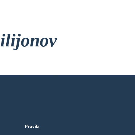
ilijonov
rez Prijave!
Pravila