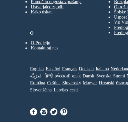
Pomoč in pogosta vprašanja
Brezpla
Ustvarjalec zgodb
Okrožn
Kako tiskati
Šolske 
Usposab
Vsi Viri
Predlog
Predlog
O
O Podjetju
Kontaktiraj nas
English
Español
Français
Deutsch
Italiana
Nederlan
العَرَبِيَّة
हिन्दी
ру́сский язы́к
Dansk
Svenska
Suomi
Româna
Ceština
Slovenský
Magyar
Hrvatski
бълга
Slovenščina
Latvijas
eesti