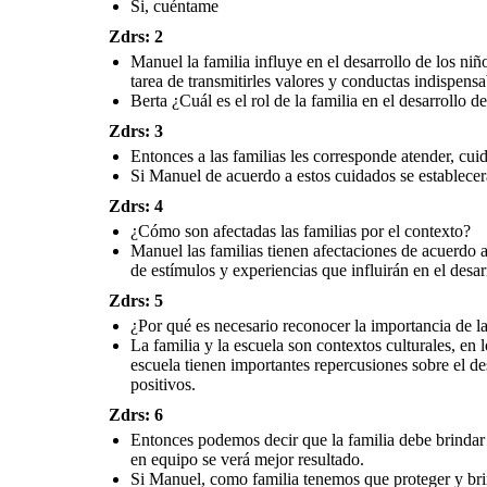
Si, cuéntame
familia y la escuela tienen importantes repercusiones
niños y niñas de tal modo que se
sobre el desarrollo de los niños y niñas, cuando las
construir el vinculo afectiv
familias participan
activamente en la escuela guían a los
niños y niñas atener resultados positivos.
desarrollo
Zdrs: 2
Manuel la familia influye en el desarrollo de los niñ
tarea de transmitirles valores y conductas indispen
Berta ¿Cuál es el rol de la familia en el desarrollo de
Entonces podemos decir que la familia debe
brindar todo el apoyo necesario al docente de
tal modo que pueda contribuir en la formación
Zdrs: 3
de los niños y niñas, puesto que trabajando en
equipo se verá mejor resultado.
Entonces a las familias les corresponde atender, cuid
Si Manuel de acuerdo a estos cuidados se establecerá
Zdrs: 4
¿Cómo son afectadas las familias por el contexto?
Manuel las familias tienen afectaciones de acuerdo a
Si Manuel, como familia tenemos que
proteger y brindarle la seguridad a los
de estímulos y experiencias que influirán en el desar
niños y niñas de tal modo que se pueda
construir el vinculo afectivo
Zdrs: 5
¿Por qué es necesario reconocer la importancia de la
La familia y la escuela son contextos culturales, en 
escuela tienen importantes repercusiones sobre el des
positivos.
Zdrs: 6
Entonces podemos decir que la familia debe brindar 
en equipo se verá mejor resultado.
Si Manuel, como familia tenemos que proteger y brin