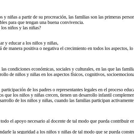
 pueda
o
os y niñas a partir de su procreación, las familias son las primeras perso
sables para que tengan una buena convivencia.
 los niños y las niñas?
ar y educar a los niños y niñas,
 de manera positiva o negativa el crecimiento en todos los aspectos, lo c
 las condiciones económicas, sociales y culturales, en las que las famil
rollo de niños y niñas en los aspectos físicos, cognitivos, socioemocion
 participación de los padres o representantes legales en el proceso educa
los que los niños y niñas crecen, tienen un desarrollo infantil complement
arrollo de los niños y niñas, cuando las familias participan activamente 
todo el apoyo necesario al docente de tal modo que pueda contribuir en
darle la seguridad a los niños y niñas de tal modo que se pueda constru