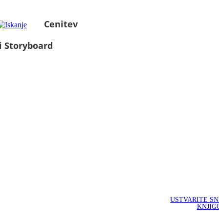
Cenitev
i Storyboard
USTVARITE S
KNJIG