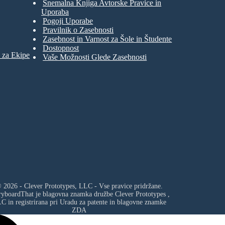
Snemalna Knjiga Avtorske Pravice in
Uporaba
Pogoji Uporabe
Pravilnik o Zasebnosti
Zasebnost in Varnost za Šole in Študente
Dostopnost
 za Ekipe
Vaše Možnosti Glede Zasebnosti
 2026 - Clever Prototypes, LLC - Vse pravice pridržane.
ryboardThat je blagovna znamka družbe
Clever Prototypes ,
LC
in registrirana pri Uradu za patente in blagovne znamke
ZDA