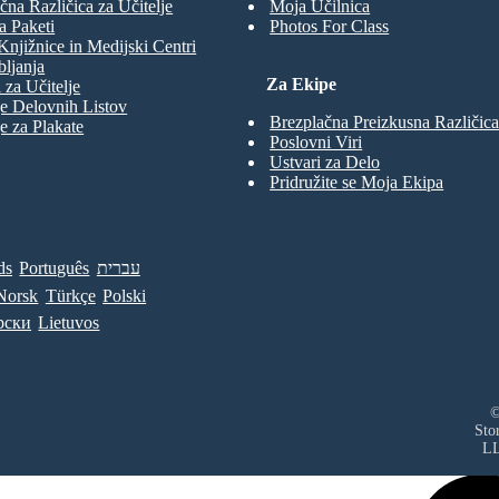
čna Različica za Učitelje
Moja Učilnica
a Paketi
Photos For Class
Knjižnice in Medijski Centri
ljanja
Za Ekipe
 za Učitelje
e Delovnih Listov
Brezplačna Preizkusna Različica
e za Plakate
Poslovni Viri
Ustvari za Delo
Pridružite se Moja Ekipa
ds
Português
עברית
Norsk
Türkçe
Polski
рски
Lietuvos
©
Sto
L