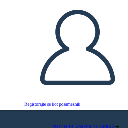
Registrirajte se kot posameznik
Ustvarite Snemalno Knjigo