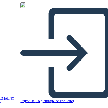
NEMALNO
Prijavi se
Registrirajte se kot učitelj
O