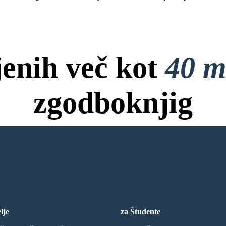
jenih več kot
40 m
zgodboknjig
ov, Brez Kreditne Kartice in B
NO KNJIGO
lje
za Študente