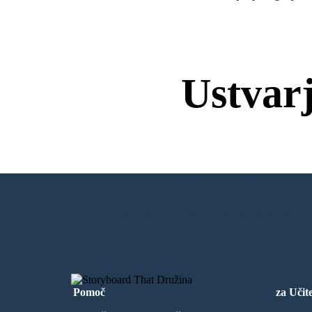
Ustvar
Brez Prenos
USTVARITI MOJO PRVO SNEMAL
Pomoč
za Učite