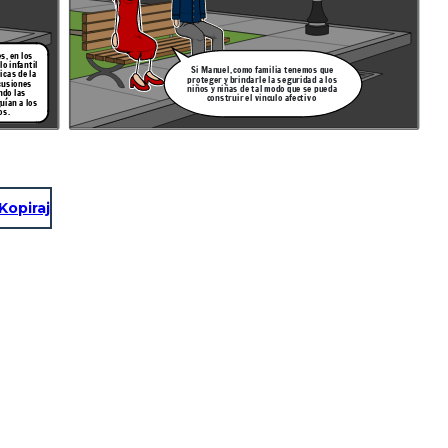
s, en los
lo infantil
Si Manuel, como familia tenemos que
icas de la
proteger y brindarle la seguridad a los
rcusiones
niños y niñas de tal modo que se pueda
ndo las
construir el vinculo afectivo
uían a los
os.
Kopiraj