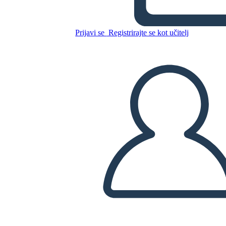
Kopirajte to snemalno knjigo
Prijavi se
Registrirajte se kot učitelj
USTVARITE SNEMALNO KNJIGO
PREDVAJANJE DIAPROJEKCIJE
PREBERI MI