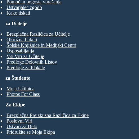
Pomoč in pogosta vprašanja
Ustvarjalec zgodb
Kako tiskati
za Učitelje
Brezplačna Različica za Učitelje
Okrožna Paketi
Šolske Knjižnice in Medijski Centri
Usposabljanja
Vsi Viri za Učitelje
Predloge Delovnih Listov
Predloge za Plakate
za Študente
Moja Učilnica
Photos For Class
Za Ekipe
Brezplačna Preizkusna Različica za Ekipe
Poslovni Viri
Ustvari za Delo
Pridružite se Moja Ekipa