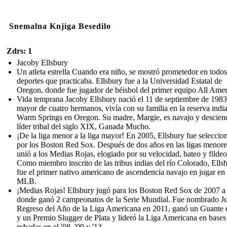
Snemalna Knjiga Besedilo
Zdrs: 1
Jacoby Ellsbury
Un atleta estrella Cuando era niño, se mostró prometedor en todos
deportes que practicaba. Ellsbury fue a la Universidad Estatal de
Oregon, donde fue jugador de béisbol del primer equipo All Amer
Vida temprana Jacoby Ellsbury nació el 11 de septiembre de 1983
mayor de cuatro hermanos, vivía con su familia en la reserva indi
Warm Springs en Oregon. Su madre, Margie, es navajo y descien
líder tribal del siglo XIX, Ganada Mucho.
¡De la liga menor a la liga mayor! En 2005, Ellsbury fue seleccio
por los Boston Red Sox. Después de dos años en las ligas menore
unió a los Medias Rojas, elogiado por su velocidad, bateo y fildeo
Como miembro inscrito de las tribus indias del río Colorado, Ells
fue el primer nativo americano de ascendencia navajo en jugar en 
MLB.
¡Medias Rojas! Ellsbury jugó para los Boston Red Sox de 2007 a
donde ganó 2 campeonatos de la Serie Mundial. Fue nombrado J
Regreso del Año de la Liga Americana en 2011, ganó un Guante
y un Premio Slugger de Plata y lideró la Liga Americana en bases
robadas en el '08, '09 y '13.