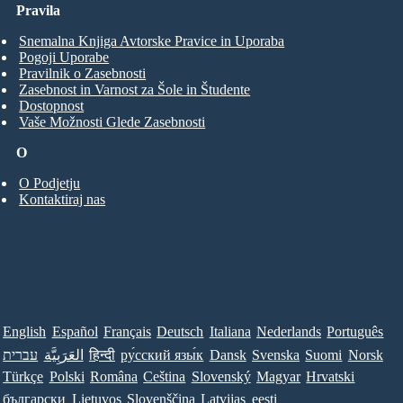
Pravila
Snemalna Knjiga Avtorske Pravice in Uporaba
Pogoji Uporabe
Pravilnik o Zasebnosti
Zasebnost in Varnost za Šole in Študente
Dostopnost
Vaše Možnosti Glede Zasebnosti
O
O Podjetju
Kontaktiraj nas
English
Español
Français
Deutsch
Italiana
Nederlands
Português
עברית
العَرَبِيَّة
हिन्दी
ру́сский язы́к
Dansk
Svenska
Suomi
Norsk
Türkçe
Polski
Româna
Ceština
Slovenský
Magyar
Hrvatski
български
Lietuvos
Slovenščina
Latvijas
eesti