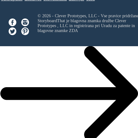
© 2026 - Clever Prototypes, LLC - Vse pravice pridržan
StoryboardThat je blagovna znamka družbe
Clever
Prototypes , LLC
in registrirana pri Uradu za patente in
blagovne znamke ZDA