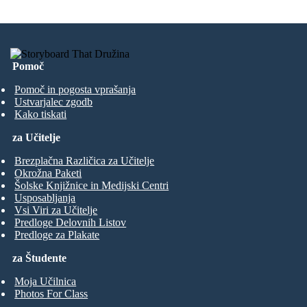
Pomoč
Pomoč in pogosta vprašanja
Ustvarjalec zgodb
Kako tiskati
za Učitelje
Brezplačna Različica za Učitelje
Okrožna Paketi
Šolske Knjižnice in Medijski Centri
Usposabljanja
Vsi Viri za Učitelje
Predloge Delovnih Listov
Predloge za Plakate
za Študente
Moja Učilnica
Photos For Class