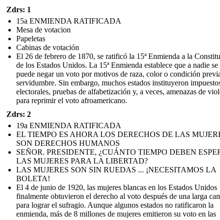
Zdrs: 1
15a ENMIENDA RATIFICADA
Mesa de votacion
Papeletas
Cabinas de votación
El 26 de febrero de 1870, se ratificó la 15ª Enmienda a la Constit
de los Estados Unidos. La 15ª Enmienda establece que a nadie se 
puede negar un voto por motivos de raza, color o condición previ
servidumbre. Sin embargo, muchos estados instituyeron impuesto
electorales, pruebas de alfabetización y, a veces, amenazas de vio
para reprimir el voto afroamericano.
Zdrs: 2
19a ENMIENDA RATIFICADA
EL TIEMPO ES AHORA LOS DERECHOS DE LAS MUJER
SON DERECHOS HUMANOS
SEÑOR. PRESIDENTE, ¿CUÁNTO TIEMPO DEBEN ESPE
LAS MUJERES PARA LA LIBERTAD?
LAS MUJERES SON SIN RUEDAS ... ¡NECESITAMOS LA
BOLETA!
El 4 de junio de 1920, las mujeres blancas en los Estados Unidos
finalmente obtuvieron el derecho al voto después de una larga c
para lograr el sufragio. Aunque algunos estados no ratificaron la
enmienda, más de 8 millones de mujeres emitieron su voto en las