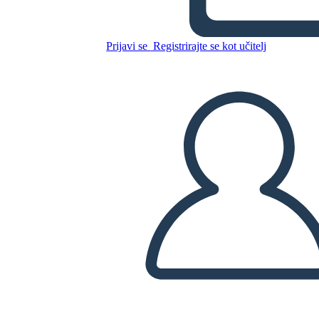
de Voto
Prijavi se
Registrirajte se kot učitelj
Kopirajte to snemalno knjigo
USTVARITE SNEMALNO KNJIGO
PREDVAJANJE DIAPROJEKCIJE
PREBERI MI