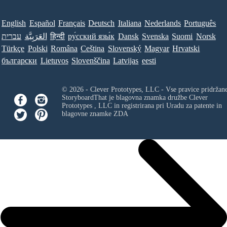
English
Español
Français
Deutsch
Italiana
Nederlands
Português
עברית
العَرَبِيَّة
हिन्दी
ру́сский язы́к
Dansk
Svenska
Suomi
Norsk
Türkçe
Polski
Româna
Ceština
Slovenský
Magyar
Hrvatski
български
Lietuvos
Slovenščina
Latvijas
eesti
© 2026 - Clever Prototypes, LLC - Vse pravice pridržan
StoryboardThat je blagovna znamka družbe
Clever
Prototypes , LLC
in registrirana pri Uradu za patente in
blagovne znamke ZDA