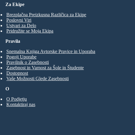
Za Ekipe
Brezplačna Preizkusna Različica za Ekipe
Poslovni Viri
Ustvari za Delo
Pridružite se Moja Ekipa
Pravila
Snemalna Knjiga Avtorske Pravice in Uporaba
Pogoji Uporabe
Pravilnik o Zasebnosti
Zasebnost in Varnost za Šole in Študente
Dostopnost
Vaše Možnosti Glede Zasebnosti
O
O Podjetju
Kontaktiraj nas