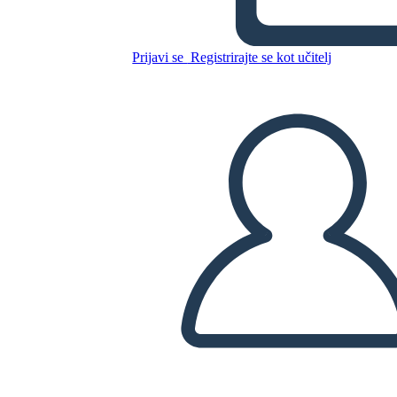
Sensible-1
Prijavi se
Registrirajte se kot učitelj
Kopirajte to snemalno knjigo
USTVARITE SNEMALNO KNJIGO
PREDVAJANJE DIAPROJEKCIJE
PREBERI MI