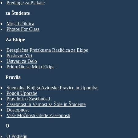
Predloge za Plakate
za Študente
Moja Učilnica
Photos For Class
Za Ekipe
Brezplačna Preizkusna Različica za Ekipe
Poslovni Viri
Ustvari za Delo
Pridružite se Moja Ekipa
Pravila
Snemalna Knjiga Avtorske Pravice in Uporaba
Pogoji Uporabe
Pravilnik o Zasebnosti
Zasebnost in Varnost za Šole in Študente
Dostopnost
Vaše Možnosti Glede Zasebnosti
O
O Podjetju