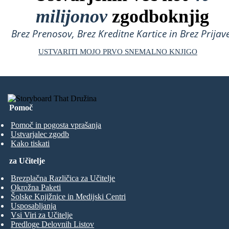
milijonov
zgodboknjig
Brez Prenosov, Brez Kreditne Kartice in Brez Prijave
USTVARITI MOJO PRVO SNEMALNO KNJIGO
Pomoč
Pomoč in pogosta vprašanja
Ustvarjalec zgodb
Kako tiskati
za Učitelje
Brezplačna Različica za Učitelje
Okrožna Paketi
Šolske Knjižnice in Medijski Centri
Usposabljanja
Vsi Viri za Učitelje
Predloge Delovnih Listov