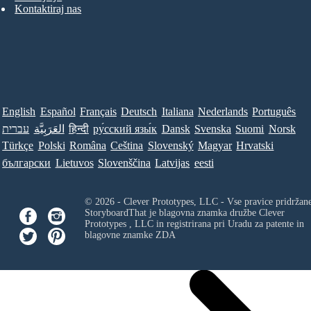
Kontaktiraj nas
English
Español
Français
Deutsch
Italiana
Nederlands
Português
עברית
العَرَبِيَّة
हिन्दी
ру́сский язы́к
Dansk
Svenska
Suomi
Norsk
Türkçe
Polski
Româna
Ceština
Slovenský
Magyar
Hrvatski
български
Lietuvos
Slovenščina
Latvijas
eesti
© 2026 - Clever Prototypes, LLC - Vse pravice pridržan
StoryboardThat je blagovna znamka družbe
Clever
Prototypes , LLC
in registrirana pri Uradu za patente in
blagovne znamke ZDA