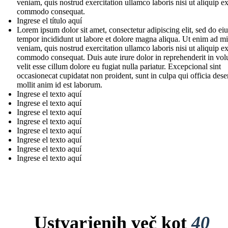
veniam, quis nostrud exercitation ullamco laboris nisi ut aliquip e
commodo consequat.
Ingrese el título aquí
Lorem ipsum dolor sit amet, consectetur adipiscing elit, sed do e
tempor incididunt ut labore et dolore magna aliqua. Ut enim ad m
veniam, quis nostrud exercitation ullamco laboris nisi ut aliquip e
commodo consequat. Duis aute irure dolor in reprehenderit in vol
velit esse cillum dolore eu fugiat nulla pariatur. Excepcional sint
occasionecat cupidatat non proident, sunt in culpa qui officia dese
mollit anim id est laborum.
Ingrese el texto aquí
Ingrese el texto aquí
Ingrese el texto aquí
Ingrese el texto aquí
Ingrese el texto aquí
Ingrese el texto aquí
Ingrese el texto aquí
Ingrese el texto aquí
Ustvarjenih več kot
40