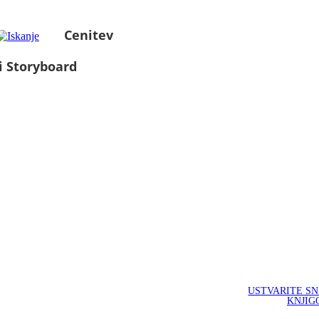
Cenitev
i Storyboard
USTVARITE S
KNJIG