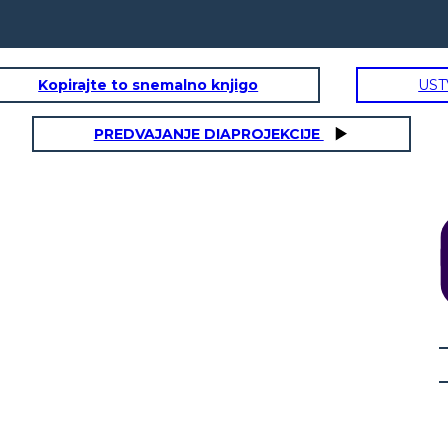
Kopirajte to snemalno knjigo
UST
PREDVAJANJE DIAPROJEKCIJE