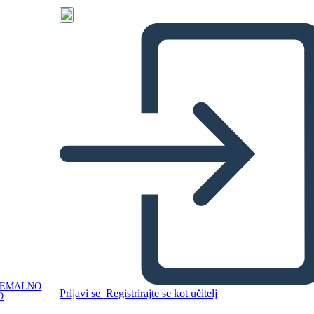
NEMALNO
Prijavi se
Registrirajte se kot učitelj
O