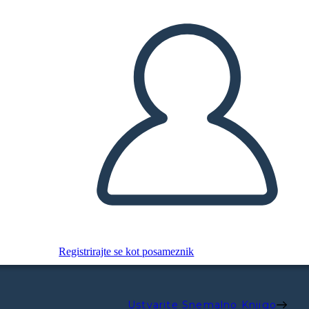
Registrirajte se kot posameznik
Ustvarite Snemalno Knjigo