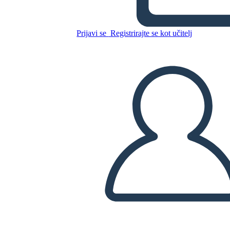
Kopirajte to snemalno knjigo
Prijavi se
Registrirajte se kot učitelj
USTVARITE SNEMALNO KNJIGO
PREDVAJANJE DIAPROJEKCIJE
PREBERI MI