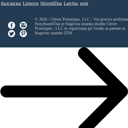
български
Lietuvos
Slovenščina
Latvijas
eesti
© 2026 - Clever Prototypes, LLC - Vse pravice pridržan
StoryboardThat je blagovna znamka družbe
Clever
Prototypes , LLC
in registrirana pri Uradu za patente in
blagovne znamke ZDA