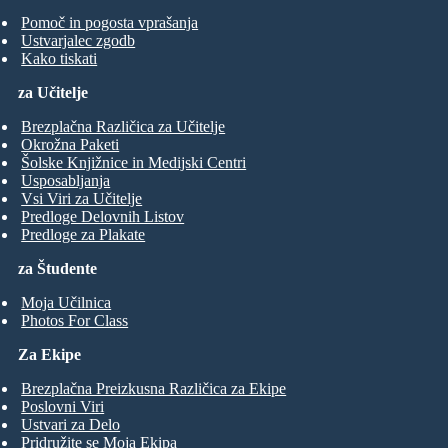
Pomoč in pogosta vprašanja
Ustvarjalec zgodb
Kako tiskati
za Učitelje
Brezplačna Različica za Učitelje
Okrožna Paketi
Šolske Knjižnice in Medijski Centri
Usposabljanja
Vsi Viri za Učitelje
Predloge Delovnih Listov
Predloge za Plakate
za Študente
Moja Učilnica
Photos For Class
Za Ekipe
Brezplačna Preizkusna Različica za Ekipe
Poslovni Viri
Ustvari za Delo
Pridružite se Moja Ekipa