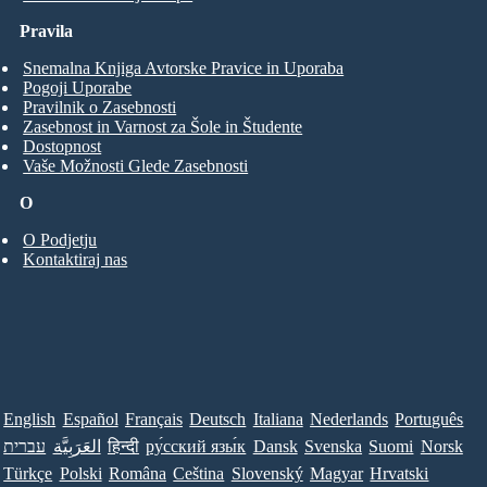
Pravila
Snemalna Knjiga Avtorske Pravice in Uporaba
Pogoji Uporabe
Pravilnik o Zasebnosti
Zasebnost in Varnost za Šole in Študente
Dostopnost
Vaše Možnosti Glede Zasebnosti
O
O Podjetju
Kontaktiraj nas
English
Español
Français
Deutsch
Italiana
Nederlands
Português
עברית
العَرَبِيَّة
हिन्दी
ру́сский язы́к
Dansk
Svenska
Suomi
Norsk
Türkçe
Polski
Româna
Ceština
Slovenský
Magyar
Hrvatski