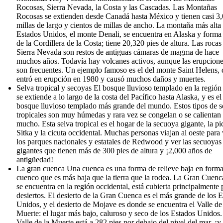
Rocosas, Sierra Nevada, la Costa y las Cascadas. Las Montañas
Rocosas se extienden desde Canadá hasta México y tienen casi 3
millas de largo y cientos de millas de ancho. La montaña más alta 
Estados Unidos, el monte Denali, se encuentra en Alaska y forma 
de la Cordillera de la Costa; tiene 20,320 pies de altura. Las rocas
Sierra Nevada son restos de antiguas cámaras de magma de hace
muchos años. Todavía hay volcanes activos, aunque las erupcion
son frecuentes. Un ejemplo famoso es el del monte Saint Helens,
entró en erupción en 1980 y causó muchos daños y muertes.
Selva tropical y secoyas El bosque lluvioso templado en la región
se extiende a lo largo de la costa del Pacífico hasta Alaska, y es el
bosque lluvioso templado más grande del mundo. Estos tipos de s
tropicales son muy húmedas y rara vez se congelan o se calientan
mucho. Esta selva tropical es el hogar de la secuoya gigante, la pi
Sitka y la cicuta occidental. Muchas personas viajan al oeste para v
los parques nacionales y estatales de Redwood y ver las secuoyas
gigantes que tienen más de 300 pies de altura y ¡2,000 años de
antigüedad!
La gran cuenca Una cuenca es una forma de relieve baja en form
cuenco que es más baja que la tierra que la rodea. La Gran Cuenc
se encuentra en la región occidental, está cubierta principalmente 
desiertos. El desierto de la Gran Cuenca es el más grande de los 
Unidos, y el desierto de Mojave es donde se encuentra el Valle de
Muerte: el lugar más bajo, caluroso y seco de los Estados Unidos.
Valle de la Muerte está a 282 pies por debajo del nivel del mar, ¡y 