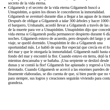
secreto de la vida eterna.
Gilgamesh y el secreto de la vida eterna Gilgamesh buscó a
Utnapishtim, a quien los dioses le concedieron la inmortalidad.
Gilgamesh se aventuró durante días a llegar a las aguas de la muer
Después de obligar a Gilgamesh a talar 300 árboles y hacer 1000
el barquero, Urshanabi, acordó llevar a Gilgamesh a través de las
de la muerte para ver a Utnapishtim. Utnapishtim dijo que concede
vida eterna si Gilgamesh podía permanecer despierto durante 6 dí
noches. Gilgamesh estuvo de acuerdo, pero después del largo y a
viaje, se quedó dormido. Utnapishtim le dio a Gilgamesh una
oportunidad más. Le habló de una flor especial que crecía en el f
del mar y que le otorgaría la inmortalidad. Gilgamesh nadó hasta e
fondo del mar y encontró la flor. Cuando estuvo en tierra, dejó la f
mientras descansaba y se bañaba. ¡Una serpiente se deslizó desde 
dunas y se comió la flor! Gilgamesh fue aplastado y regresó a Ur
derrotado. Cuando Gilgamesh se acercó a las enormes paredes de
finamente elaboradas, se dio cuenta de que, si bien puede que no 
para siempre, sus logros y creaciones seguirán viviendo para cont
grandeza.