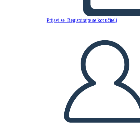
La Epopeya de Gilgamesh
Prijavi se
Registrirajte se kot učitelj
Kopirajte to snemalno knjigo
USTVARITE SNEMALNO KNJIGO
PREDVAJANJE DIAPROJEKCIJE
PREBERI MI