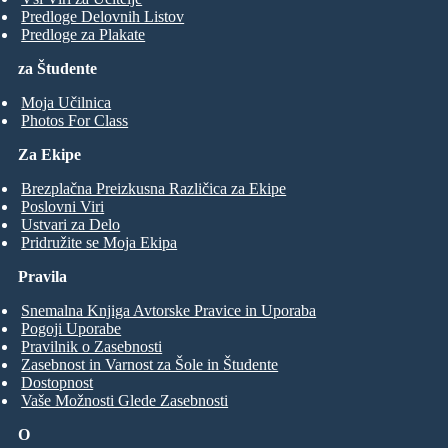
Predloge Delovnih Listov
Predloge za Plakate
za Študente
Moja Učilnica
Photos For Class
Za Ekipe
Brezplačna Preizkusna Različica za Ekipe
Poslovni Viri
Ustvari za Delo
Pridružite se Moja Ekipa
Pravila
Snemalna Knjiga Avtorske Pravice in Uporaba
Pogoji Uporabe
Pravilnik o Zasebnosti
Zasebnost in Varnost za Šole in Študente
Dostopnost
Vaše Možnosti Glede Zasebnosti
O