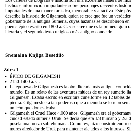
Los carteles de biografía e historia son una excelente manera de mos
hechos e información importantes sobre personajes o eventos históri
importantes de una manera artística, memorable y atractiva. Este pós
describe la historia de Gilgamesh, quien se cree que fue un verdader
gobernante de la antigua Sumeria, cuyas hazañas se describieron en 
poema épico escrito en 1800 a. C. y se cree que es la primera gran o
literaria y el segundo texto religioso más antiguo conocido.
Snemalna Knjiga Besedilo
Zdrs: 1
ÉPICO DE GILGAMESH
2150-1400 a. C.
La epopeya de Gilgamesh es la obra literaria más antigua conocid
mundo. Es un relato de las aventuras míticas de un rey sumerio l
Gilgamesh. Estaba escrito en escritura cuneiforme en 12 tablas de
piedra. Gilgamesh era tan poderoso que a menudo se lo represent
un león que domesticaba.
Gilgamesh el Cruel Hace 4.000 años, Gilgamesh era el gobernante
ciudad-estado sumeria Uruk. Se decía que era 1/3 humano y 2/3 d
poseía una fuerza sobrehumana. Como rey, hizo construir enorme
muros alrededor de Uruk para mantener alejados a los intrusos. Si