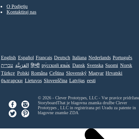
O Podjetju
Kontaktiraj nas
English
Español
Français
Deutsch
Italiana
Nederlands
Português
עברית
العَرَبِيَّة
हिन्दी
ру́сский язы́к
Dansk
Svenska
Suomi
Norsk
Türkçe
Polski
Româna
Ceština
Slovenský
Magyar
Hrvatski
български
Lietuvos
Slovenščina
Latvijas
eesti
© 2026 - Clever Prototypes, LLC - Vse pravice pridržan
StoryboardThat je blagovna znamka družbe
Clever
Prototypes , LLC
in registrirana pri Uradu za patente in
blagovne znamke ZDA