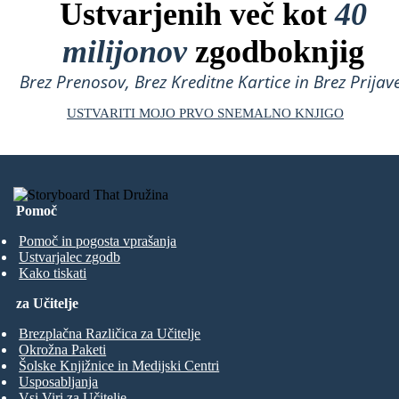
Ustvarjenih več kot
40
milijonov
zgodboknjig
Brez Prenosov, Brez Kreditne Kartice in Brez Prijave
USTVARITI MOJO PRVO SNEMALNO KNJIGO
Pomoč
Pomoč in pogosta vprašanja
Ustvarjalec zgodb
Kako tiskati
za Učitelje
Brezplačna Različica za Učitelje
Okrožna Paketi
Šolske Knjižnice in Medijski Centri
Usposabljanja
Vsi Viri za Učitelje