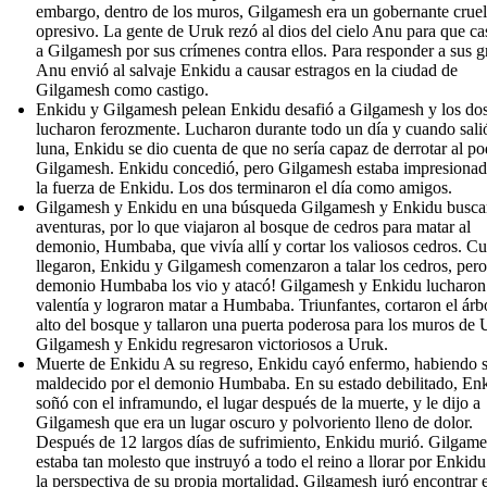
embargo, dentro de los muros, Gilgamesh era un gobernante cruel
opresivo. La gente de Uruk rezó al dios del cielo Anu para que ca
a Gilgamesh por sus crímenes contra ellos. Para responder a sus gr
Anu envió al salvaje Enkidu a causar estragos en la ciudad de
Gilgamesh como castigo.
Enkidu y Gilgamesh pelean Enkidu desafió a Gilgamesh y los do
lucharon ferozmente. Lucharon durante todo un día y cuando salió
luna, Enkidu se dio cuenta de que no sería capaz de derrotar al p
Gilgamesh. Enkidu concedió, pero Gilgamesh estaba impresiona
la fuerza de Enkidu. Los dos terminaron el día como amigos.
Gilgamesh y Enkidu en una búsqueda Gilgamesh y Enkidu busca
aventuras, por lo que viajaron al bosque de cedros para matar al
demonio, Humbaba, que vivía allí y cortar los valiosos cedros. C
llegaron, Enkidu y Gilgamesh comenzaron a talar los cedros, pero,
demonio Humbaba los vio y atacó! Gilgamesh y Enkidu lucharon
valentía y lograron matar a Humbaba. Triunfantes, cortaron el árb
alto del bosque y tallaron una puerta poderosa para los muros de 
Gilgamesh y Enkidu regresaron victoriosos a Uruk.
Muerte de Enkidu A su regreso, Enkidu cayó enfermo, habiendo 
maldecido por el demonio Humbaba. En su estado debilitado, En
soñó con el inframundo, el lugar después de la muerte, y le dijo a
Gilgamesh que era un lugar oscuro y polvoriento lleno de dolor.
Después de 12 largos días de sufrimiento, Enkidu murió. Gilgam
estaba tan molesto que instruyó a todo el reino a llorar por Enkidu
la perspectiva de su propia mortalidad, Gilgamesh juró encontrar e