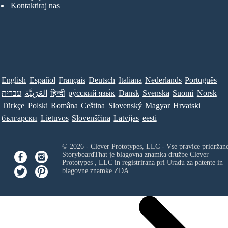
Kontaktiraj nas
English
Español
Français
Deutsch
Italiana
Nederlands
Português
עברית
العَرَبِيَّة
हिन्दी
ру́сский язы́к
Dansk
Svenska
Suomi
Norsk
Türkçe
Polski
Româna
Ceština
Slovenský
Magyar
Hrvatski
български
Lietuvos
Slovenščina
Latvijas
eesti
© 2026 - Clever Prototypes, LLC - Vse pravice pridržan
StoryboardThat je blagovna znamka družbe
Clever
Prototypes , LLC
in registrirana pri Uradu za patente in
blagovne znamke ZDA