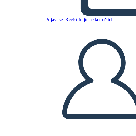
la Región Sureste
Prijavi se
Registrirajte se kot učitelj
Kopirajte to snemalno knjigo
USTVARITE SNEMALNO KNJIGO
PREDVAJANJE DIAPROJEKCIJE
PREBERI MI