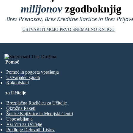
milijonov
zgodboknjig
Brez Prenosov, Brez Kreditne Kartice in Brez Prijave
USTVARITI MOJO PRVO SNEMALNO KNJIGO
Pomoč
Pomoč in pogosta vprašanja
Ustvarjalec zgodb
Kako tiskati
za Učitelje
Brezplačna Različica za Učitelje
Okrožna Paketi
Šolske Knjižnice in Medijski Centri
Usposabljanja
Vsi Viri za Učitelje
Predloge Delovnih Listov