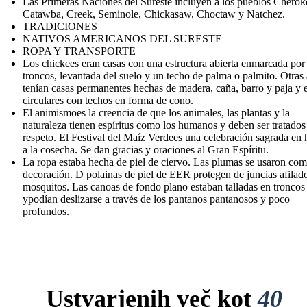
Las Primeras Naciones del Sureste incluyen a los pueblos Cherok
Catawba, Creek, Seminole, Chickasaw, Choctaw y Natchez.
TRADICIONES
NATIVOS AMERICANOS DEL SURESTE
ROPA Y TRANSPORTE
Los chickees eran casas con una estructura abierta enmarcada por
troncos, levantada del suelo y un techo de palma o palmito. Otras 
tenían casas permanentes hechas de madera, caña, barro y paja y 
circulares con techos en forma de cono.
El animismoes la creencia de que los animales, las plantas y la
naturaleza tienen espíritus como los humanos y deben ser tratados
respeto. El Festival del Maíz Verdees una celebración sagrada en
a la cosecha. Se dan gracias y oraciones al Gran Espíritu.
La ropa estaba hecha de piel de ciervo. Las plumas se usaron co
decoración. D polainas de piel de EER protegen de juncias afilad
mosquitos. Las canoas de fondo plano estaban talladas en troncos
ypodían deslizarse a través de los pantanos pantanosos y poco
profundos.
Ustvarjenih več kot
40