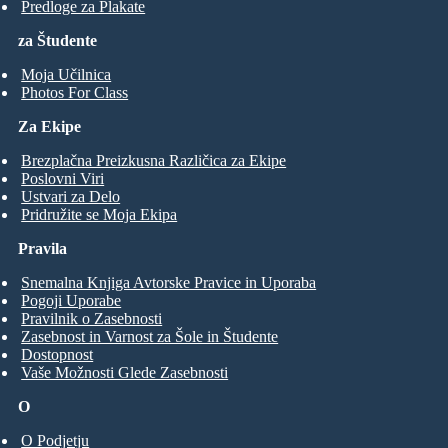
Predloge za Plakate
za Študente
Moja Učilnica
Photos For Class
Za Ekipe
Brezplačna Preizkusna Različica za Ekipe
Poslovni Viri
Ustvari za Delo
Pridružite se Moja Ekipa
Pravila
Snemalna Knjiga Avtorske Pravice in Uporaba
Pogoji Uporabe
Pravilnik o Zasebnosti
Zasebnost in Varnost za Šole in Študente
Dostopnost
Vaše Možnosti Glede Zasebnosti
O
O Podjetju