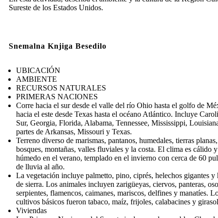
Sureste de los Estados Unidos.
Snemalna Knjiga Besedilo
UBICACIÓN
AMBIENTE
RECURSOS NATURALES
PRIMERAS NACIONES
Corre hacia el sur desde el valle del río Ohio hasta el golfo de Mé
hacia el este desde Texas hasta el océano Atlántico. Incluye Carol
Sur, Georgia, Florida, Alabama, Tennessee, Mississippi, Louisian
partes de Arkansas, Missouri y Texas.
Terreno diverso de marismas, pantanos, humedales, tierras planas,
bosques, montañas, valles fluviales y la costa. El clima es cálido y
húmedo en el verano, templado en el invierno con cerca de 60 pu
de lluvia al año.
La vegetación incluye palmetto, pino, ciprés, helechos gigantes y 
de sierra. Los animales incluyen zarigüeyas, ciervos, panteras, oso
serpientes, flamencos, caimanes, mariscos, delfines y manatíes. L
cultivos básicos fueron tabaco, maíz, frijoles, calabacines y girasol
Viviendas