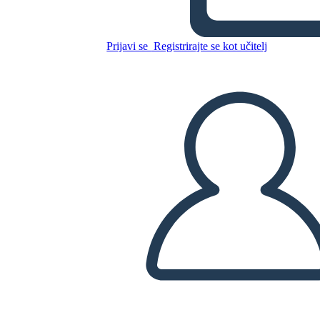
Prijavi se
Registrirajte se kot učitelj
Kopirajte to snemalno knjigo
USTVARITE SNEMALNO KNJIGO
PREDVAJANJE DIAPROJEKCIJE
PREBERI MI