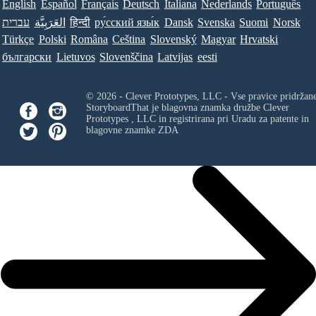
English
Español
Français
Deutsch
Italiana
Nederlands
Português
עברית
العَرَبِيَّة
हिन्दी
ру́сский язы́к
Dansk
Svenska
Suomi
Norsk
Türkçe
Polski
Româna
Ceština
Slovenský
Magyar
Hrvatski
български
Lietuvos
Slovenščina
Latvijas
eesti
© 2026 - Clever Prototypes, LLC - Vse pravice pridržan
StoryboardThat je blagovna znamka družbe
Clever
Prototypes , LLC
in registrirana pri Uradu za patente in
blagovne znamke ZDA