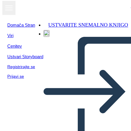
USTVARITE SNEMALNO KNJIGO
Domača Stran
Viri
Cenitev
Ustvari Storyboard
Registrirajte se
Prijavi se
Mesopotamia Bio
Nabucodonosor