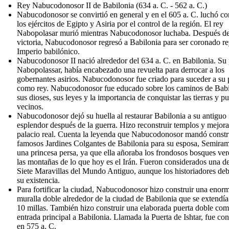
Rey Nabucodonosor II de Babilonia (634 a. C. - 562 a. C.)
Nabucodonosor se convirtió en general y en el 605 a. C. luchó co
los ejércitos de Egipto y Asiria por el control de la región. El rey
Nabopolasar murió mientras Nabucodonosor luchaba. Después de
victoria, Nabucodonosor regresó a Babilonia para ser coronado re
Imperio babilónico.
Nabucodonosor II nació alrededor del 634 a. C. en Babilonia. Su 
Nabopolassar, había encabezado una revuelta para derrocar a los
gobernantes asirios. Nabucodonosor fue criado para suceder a su 
como rey. Nabucodonosor fue educado sobre los caminos de Babi
sus dioses, sus leyes y la importancia de conquistar las tierras y p
vecinos.
Nabucodonosor dejó su huella al restaurar Babilonia a su antiguo
esplendor después de la guerra. Hizo reconstruir templos y mejora
palacio real. Cuenta la leyenda que Nabucodonosor mandó constru
famosos Jardines Colgantes de Babilonia para su esposa, Semiram
una princesa persa, ya que ella añoraba los frondosos bosques ver
las montañas de lo que hoy es el Irán. Fueron considerados una de
Siete Maravillas del Mundo Antiguo, aunque los historiadores de
su existencia.
Para fortificar la ciudad, Nabucodonosor hizo construir una enor
muralla doble alrededor de la ciudad de Babilonia que se extendía
10 millas. También hizo construir una elaborada puerta doble co
entrada principal a Babilonia. Llamada la Puerta de Ishtar, fue con
en 575 a. C.