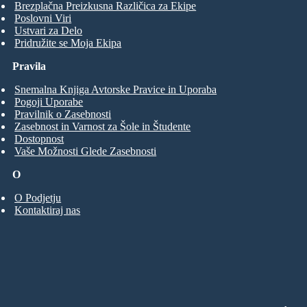
Brezplačna Preizkusna Različica za Ekipe
Poslovni Viri
Ustvari za Delo
Pridružite se Moja Ekipa
Pravila
Snemalna Knjiga Avtorske Pravice in Uporaba
Pogoji Uporabe
Pravilnik o Zasebnosti
Zasebnost in Varnost za Šole in Študente
Dostopnost
Vaše Možnosti Glede Zasebnosti
O
O Podjetju
Kontaktiraj nas