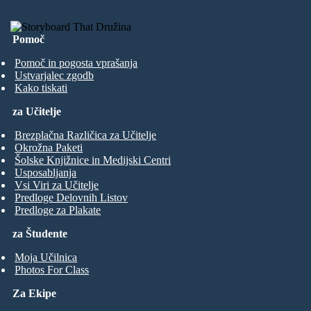
Pomoč
Pomoč in pogosta vprašanja
Ustvarjalec zgodb
Kako tiskati
za Učitelje
Brezplačna Različica za Učitelje
Okrožna Paketi
Šolske Knjižnice in Medijski Centri
Usposabljanja
Vsi Viri za Učitelje
Predloge Delovnih Listov
Predloge za Plakate
za Študente
Moja Učilnica
Photos For Class
Za Ekipe