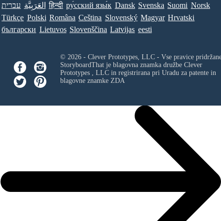
עברית
العَرَبِيَّة
हिन्दी
ру́сский язы́к
Dansk
Svenska
Suomi
Norsk
Türkçe
Polski
Româna
Ceština
Slovenský
Magyar
Hrvatski
български
Lietuvos
Slovenščina
Latvijas
eesti
© 2026 - Clever Prototypes, LLC - Vse pravice pridržan
StoryboardThat je blagovna znamka družbe
Clever
Prototypes , LLC
in registrirana pri Uradu za patente in
blagovne znamke ZDA