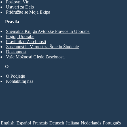
Poslovni Viri
Ustvari za Delo
Pridružite se Moja Ekipa
Pravila
Snemalna Knjiga Avtorske Pravice in Uporaba
Pogoji Uporabe
Pravilnik o Zasebnosti
Zasebnost in Varnost za Šole in Študente
Dostopnost
Vaše Možnosti Glede Zasebnosti
O
O Podjetju
Kontaktiraj nas
English
Español
Français
Deutsch
Italiana
Nederlands
Português