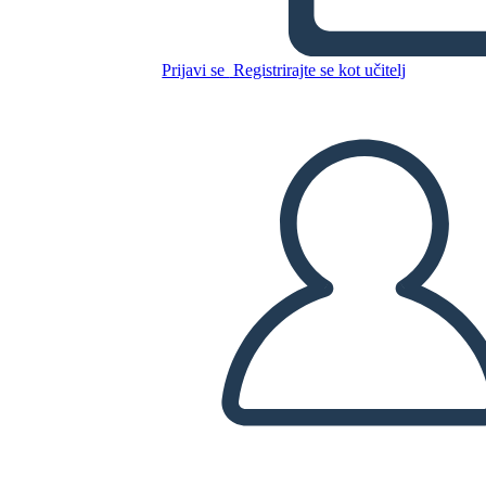
Kopirajte to snemalno knjigo
Prijavi se
Registrirajte se kot učitelj
USTVARITE SNEMALNO KNJIGO
PREDVAJANJE DIAPROJEKCIJE
PREBERI MI