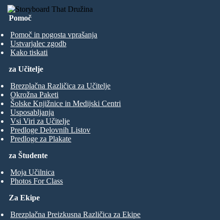
Pomoč
Pomoč in pogosta vprašanja
Ustvarjalec zgodb
Kako tiskati
za Učitelje
Brezplačna Različica za Učitelje
Okrožna Paketi
Šolske Knjižnice in Medijski Centri
Usposabljanja
Vsi Viri za Učitelje
Predloge Delovnih Listov
Predloge za Plakate
za Študente
Moja Učilnica
Photos For Class
Za Ekipe
Brezplačna Preizkusna Različica za Ekipe