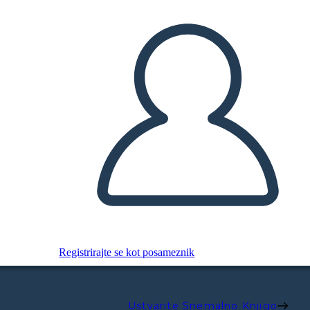
Registrirajte se kot posameznik
Ustvarite Snemalno Knjigo