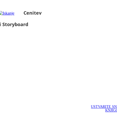
Cenitev
i Storyboard
USTVARITE S
KNJIG