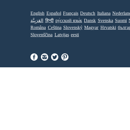
English
Español
Français
Deutsch
Italiana
Nederlan
العَرَبِيَّة
हिन्दी
ру́сский язы́к
Dansk
Svenska
Suomi
Româna
Ceština
Slovenský
Magyar
Hrvatski
бълга
Slovenščina
Latvijas
eesti