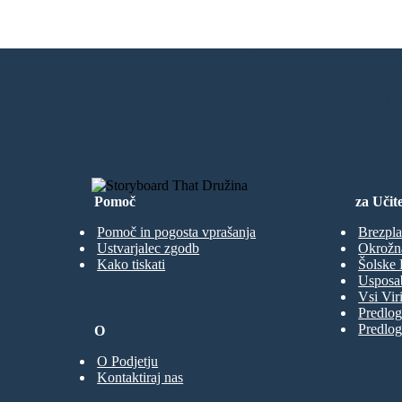
Brez Prenos
USTVARITI MOJO PRVO SNEMAL
Pomoč
za Učite
Pomoč in pogosta vprašanja
Brezpla
Ustvarjalec zgodb
Okrožn
Kako tiskati
Šolske 
Usposab
Vsi Viri
Predlog
Predlog
O
O Podjetju
Kontaktiraj nas