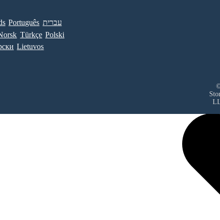
ds
Português
עברית
Norsk
Türkçe
Polski
рски
Lietuvos
©
Sto
L