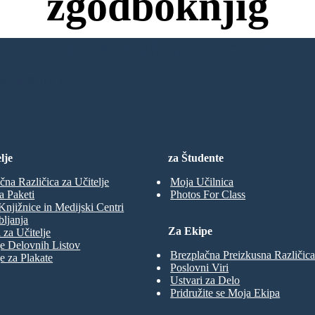
zgodboknjig
ov, Brez Kreditne Kartice in B
NO KNJIGO
lje
za Študente
čna Različica za Učitelje
Moja Učilnica
a Paketi
Photos For Class
Knjižnice in Medijski Centri
ljanja
Za Ekipe
 za Učitelje
e Delovnih Listov
Brezplačna Preizkusna Različica
e za Plakate
Poslovni Viri
Ustvari za Delo
Pridružite se Moja Ekipa