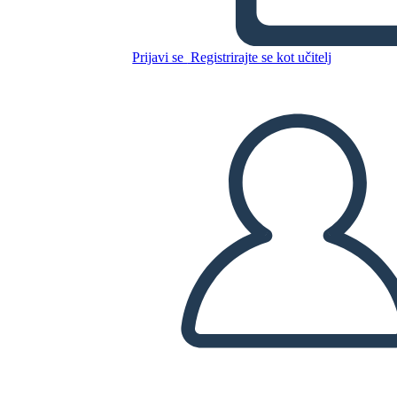
Kopirajte to snemalno knjigo
Prijavi se
Registrirajte se kot učitelj
USTVARITE SNEMALNO KNJIGO
PREDVAJANJE DIAPROJEKCIJE
PREBERI MI