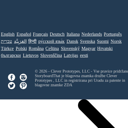
English
Español
Français
Deutsch
Italiana
Nederlands
Português
עברית
العَرَبِيَّة
हिन्दी
ру́сский язы́к
Dansk
Svenska
Suomi
Norsk
Türkçe
Polski
Româna
Ceština
Slovenský
Magyar
Hrvatski
български
Lietuvos
Slovenščina
Latvijas
eesti
© 2026 - Clever Prototypes, LLC - Vse pravice pridržan
StoryboardThat je blagovna znamka družbe
Clever
Prototypes , LLC
in registrirana pri Uradu za patente in
blagovne znamke ZDA