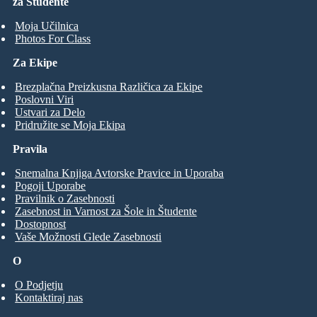
za Študente
Moja Učilnica
Photos For Class
Za Ekipe
Brezplačna Preizkusna Različica za Ekipe
Poslovni Viri
Ustvari za Delo
Pridružite se Moja Ekipa
Pravila
Snemalna Knjiga Avtorske Pravice in Uporaba
Pogoji Uporabe
Pravilnik o Zasebnosti
Zasebnost in Varnost za Šole in Študente
Dostopnost
Vaše Možnosti Glede Zasebnosti
O
O Podjetju
Kontaktiraj nas