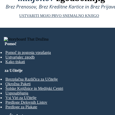
Brez Prenosov, Brez Kreditne Kartice in Brez Prijave
USTVARITI MOJO PRVO SNEMALNO KNJIGO
Pomoč
Pomoč in pogosta vprašanja
Ustvarjalec zgodb
Kako tiskati
za Učitelje
Brezplačna Različica za Učitelje
Okrožna Paketi
Šolske Knjižnice in Medijski Centri
Usposabljanja
Vsi Viri za Učitelje
Predloge Delovnih Listov
Predloge za Plakate