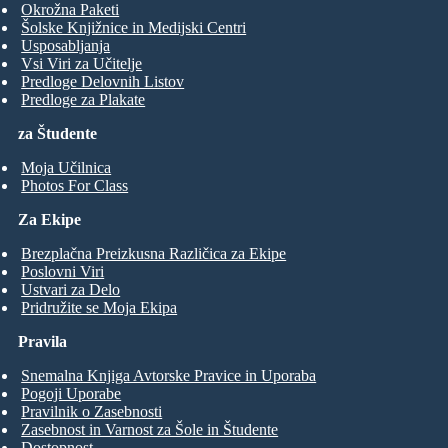
Okrožna Paketi
Šolske Knjižnice in Medijski Centri
Usposabljanja
Vsi Viri za Učitelje
Predloge Delovnih Listov
Predloge za Plakate
za Študente
Moja Učilnica
Photos For Class
Za Ekipe
Brezplačna Preizkusna Različica za Ekipe
Poslovni Viri
Ustvari za Delo
Pridružite se Moja Ekipa
Pravila
Snemalna Knjiga Avtorske Pravice in Uporaba
Pogoji Uporabe
Pravilnik o Zasebnosti
Zasebnost in Varnost za Šole in Študente
Dostopnost