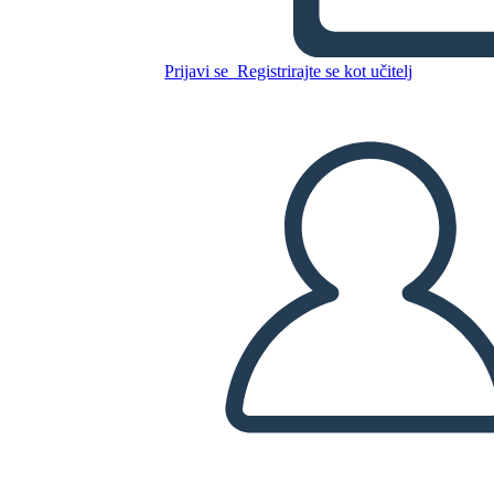
Kopirajte to snemalno knjigo
Prijavi se
Registrirajte se kot učitelj
USTVARITE SNEMALNO KNJIGO
PREDVAJANJE DIAPROJEKCIJE
PREBERI MI