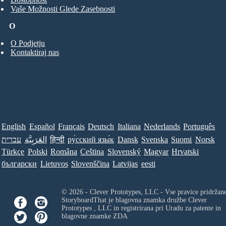
Vaše Možnosti Glede Zasebnosti
O
O Podjetju
Kontaktiraj nas
English
Español
Français
Deutsch
Italiana
Nederlands
Português
עברית
العَرَبِيَّة
हिन्दी
ру́сский язы́к
Dansk
Svenska
Suomi
Norsk
Türkçe
Polski
Româna
Ceština
Slovenský
Magyar
Hrvatski
български
Lietuvos
Slovenščina
Latvijas
eesti
© 2026 - Clever Prototypes, LLC - Vse pravice pridržan
StoryboardThat je blagovna znamka družbe
Clever
Prototypes , LLC
in registrirana pri Uradu za patente in
blagovne znamke ZDA