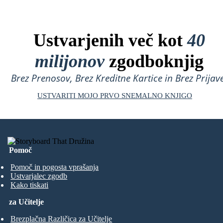
Ustvarjenih več kot
40
milijonov
zgodboknjig
Brez Prenosov, Brez Kreditne Kartice in Brez Prijave
USTVARITI MOJO PRVO SNEMALNO KNJIGO
Pomoč
Pomoč in pogosta vprašanja
Ustvarjalec zgodb
Kako tiskati
za Učitelje
Brezplačna Različica za Učitelje