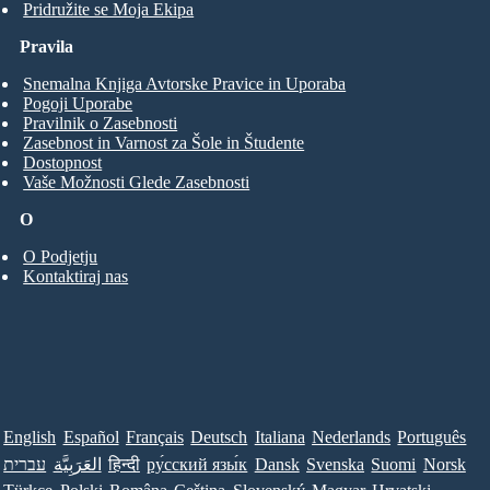
Pridružite se Moja Ekipa
Pravila
Snemalna Knjiga Avtorske Pravice in Uporaba
Pogoji Uporabe
Pravilnik o Zasebnosti
Zasebnost in Varnost za Šole in Študente
Dostopnost
Vaše Možnosti Glede Zasebnosti
O
O Podjetju
Kontaktiraj nas
English
Español
Français
Deutsch
Italiana
Nederlands
Português
עברית
العَرَبِيَّة
हिन्दी
ру́сский язы́к
Dansk
Svenska
Suomi
Norsk