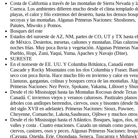
Costa de California a través de las montañas de Sierra Nevada y 
Cuenca. Los ambientes difieren mucho desde el clima templado de
playas, el calor y frío extremos del desierto, hasta los densos bos
secoyas y las montañas. Algunas Primeras Naciones: Shoshones,
Paiutes, Miwoks y Pomos.
Bosques del este
Estados del suroeste de AZ, NM, partes de CO, UT y TX hasta el
de México. Desiertos, mesetas, cañones y montañas. Días caluros
noches frías. Muy poca lluvia y vegetación. Algunas Primeras Na
Pueblo, Hopi, Zuni, Yaqui, Yuma, Apaches y Navajo (Dine).
SURESTE
En el noroeste de EE. UU. Y Columbia Británica, Canadá entre
Cascade y Rocky Mountains con los ríos Columbia y Fraser. Bast
seco con poca lluvia. Hace mucho frío en invierno y calor en vera
Llanuras, gargantas, colinas y bosques cerca de las montañas. Al
Primeras Naciones: Nez Perce, Spokane, Yakama, Lillooet y Shu
Desde el río Mississippi hasta las Montañas Rocosas desde Texas 
Canadá. C inviernos viejos y veranos calurosos. Pastizales planos 
árboles con antílopes berrendos, ciervos, osos y bisontes (desde fi
del siglo XVII en adelante). Primeras Naciones: Sioux, Pawnee,
Cheyenne, Comanche, Lakota,Saulteaux, Ojibwe y muchos otros
Desde el río Mississippi hasta el Atlántico. Bosques, lagos, ríos, m
valles y costa . Cuatro estaciones. Cazado un nimals como pavos,
ciervos, castores, osos y peces. Algunas Primeras Naciones: Iroqu
(Cayuga, Oneida, Erie, Onondaga, Seneca, Tuscarora y Mohawk