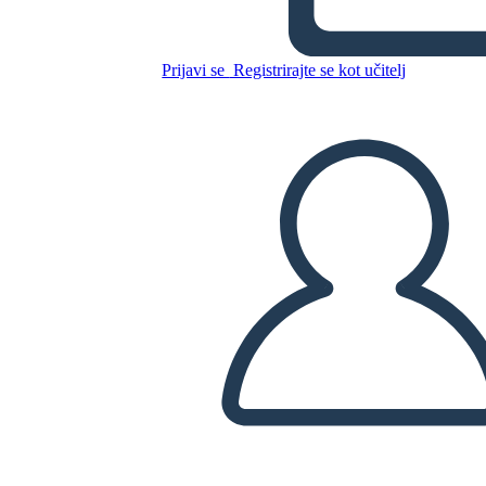
Pueblos Indígenas de
América del Norte
Prijavi se
Registrirajte se kot učitelj
Kopirajte to snemalno knjigo
USTVARITE SNEMALNO KNJIGO
PREDVAJANJE DIAPROJEKCIJE
PREBERI MI