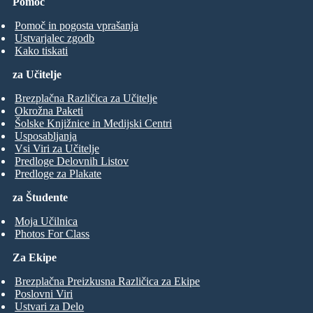
Pomoč
Pomoč in pogosta vprašanja
Ustvarjalec zgodb
Kako tiskati
za Učitelje
Brezplačna Različica za Učitelje
Okrožna Paketi
Šolske Knjižnice in Medijski Centri
Usposabljanja
Vsi Viri za Učitelje
Predloge Delovnih Listov
Predloge za Plakate
za Študente
Moja Učilnica
Photos For Class
Za Ekipe
Brezplačna Preizkusna Različica za Ekipe
Poslovni Viri
Ustvari za Delo