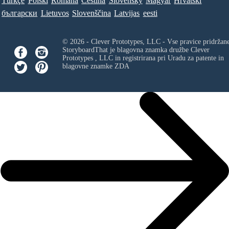
Türkçe
Polski
Româna
Ceština
Slovenský
Magyar
Hrvatski
български
Lietuvos
Slovenščina
Latvijas
eesti
© 2026 - Clever Prototypes, LLC - Vse pravice pridržan
StoryboardThat je blagovna znamka družbe
Clever
Prototypes , LLC
in registrirana pri Uradu za patente in
blagovne znamke ZDA