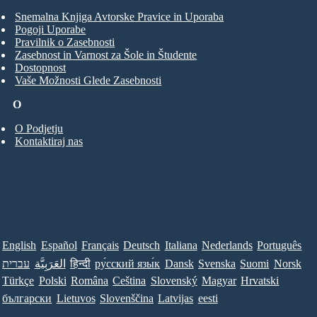
Snemalna Knjiga Avtorske Pravice in Uporaba
Pogoji Uporabe
Pravilnik o Zasebnosti
Zasebnost in Varnost za Šole in Študente
Dostopnost
Vaše Možnosti Glede Zasebnosti
O
O Podjetju
Kontaktiraj nas
English
Español
Français
Deutsch
Italiana
Nederlands
Português
עברית
العَرَبِيَّة
हिन्दी
ру́сский язы́к
Dansk
Svenska
Suomi
Norsk
Türkçe
Polski
Româna
Ceština
Slovenský
Magyar
Hrvatski
български
Lietuvos
Slovenščina
Latvijas
eesti