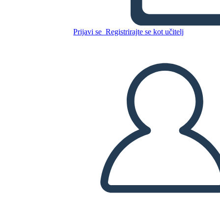
Kopirajte to snemalno knjigo
Prijavi se
Registrirajte se kot učitelj
USTVARITE SNEMALNO KNJIGO
PREDVAJANJE DIAPROJEKCIJE
PREBERI MI