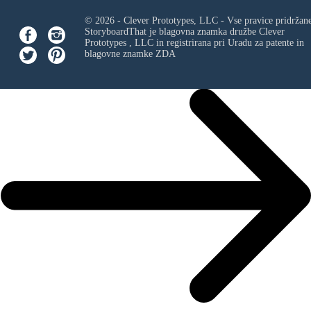
© 2026 - Clever Prototypes, LLC - Vse pravice pridržan
StoryboardThat je blagovna znamka družbe
Clever
Prototypes , LLC
in registrirana pri Uradu za patente in
blagovne znamke ZDA