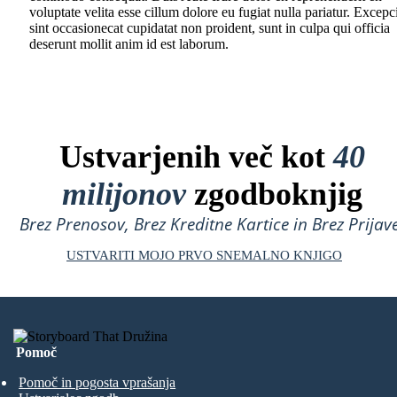
voluptate velita esse cillum dolore eu fugiat nulla pariatur. Excepc
sint occasionecat cupidatat non proident, sunt in culpa qui officia
deserunt mollit anim id est laborum.
Ustvarjenih več kot
40
milijonov
zgodboknjig
Brez Prenosov, Brez Kreditne Kartice in Brez Prijave
USTVARITI MOJO PRVO SNEMALNO KNJIGO
Pomoč
Pomoč in pogosta vprašanja