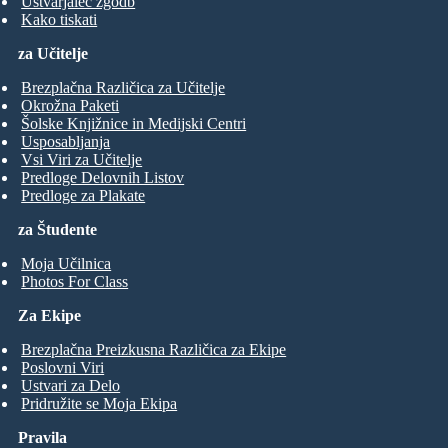
Ustvarjalec zgodb
Kako tiskati
za Učitelje
Brezplačna Različica za Učitelje
Okrožna Paketi
Šolske Knjižnice in Medijski Centri
Usposabljanja
Vsi Viri za Učitelje
Predloge Delovnih Listov
Predloge za Plakate
za Študente
Moja Učilnica
Photos For Class
Za Ekipe
Brezplačna Preizkusna Različica za Ekipe
Poslovni Viri
Ustvari za Delo
Pridružite se Moja Ekipa
Pravila