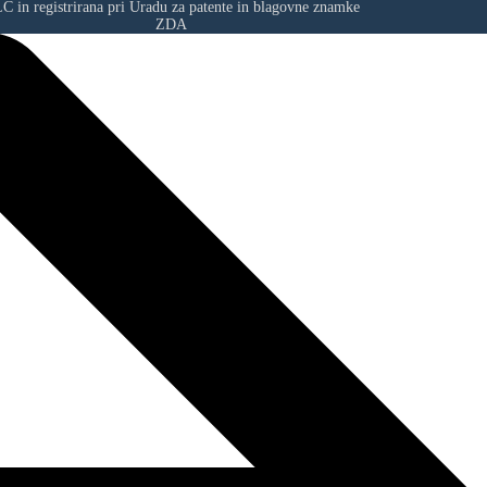
LC
in registrirana pri Uradu za patente in blagovne znamke
ZDA