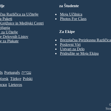
lje
za Študente
čna Različica za Učitelje
Moja Učilnica
a Paketi
Photos For Class
Knjižnice in Medijski Centri
ljanja
Za Ekipe
 za Učitelje
e Delovnih Listov
Brezplačna Preizkusna Različica
e za Plakate
Poslovni Viri
Ustvari za Delo
Pridružite se Moja Ekipa
ds
Português
עברית
Norsk
Türkçe
Polski
рски
Lietuvos
©
Sto