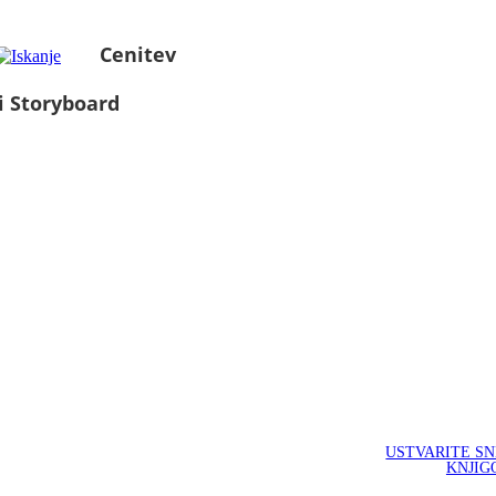
Cenitev
i Storyboard
USTVARITE S
KNJIG