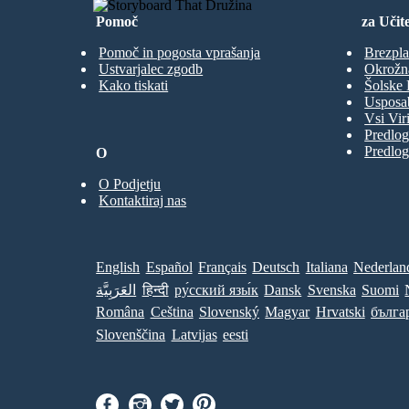
Pomoč
za Učite
Pomoč in pogosta vprašanja
Brezpla
Ustvarjalec zgodb
Okrožn
Kako tiskati
Šolske 
Usposab
Vsi Viri
Predlog
Predlog
O
O Podjetju
Kontaktiraj nas
English
Español
Français
Deutsch
Italiana
Nederlan
العَرَبِيَّة
हिन्दी
ру́сский язы́к
Dansk
Svenska
Suomi
Româna
Ceština
Slovenský
Magyar
Hrvatski
бълга
Slovenščina
Latvijas
eesti