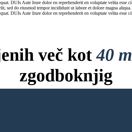
uat. DUIs Aute Irure dolor en reprehenderit en voluptate velita esse cil
elit, sed do eiusmod tempor incididunt ut labore et dolore magna aliqua
uat. DUIs Aute Irure dolor en reprehenderit en voluptate velita esse cil
jenih več kot
40 m
zgodboknjig
ov, Brez Kreditne Kartice in B
NO KNJIGO