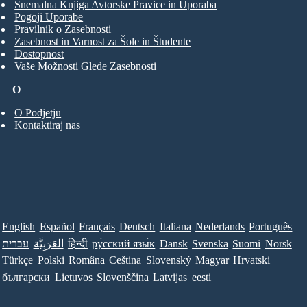
Snemalna Knjiga Avtorske Pravice in Uporaba
Pogoji Uporabe
Pravilnik o Zasebnosti
Zasebnost in Varnost za Šole in Študente
Dostopnost
Vaše Možnosti Glede Zasebnosti
O
O Podjetju
Kontaktiraj nas
English
Español
Français
Deutsch
Italiana
Nederlands
Português
עברית
العَرَبِيَّة
हिन्दी
ру́сский язы́к
Dansk
Svenska
Suomi
Norsk
Türkçe
Polski
Româna
Ceština
Slovenský
Magyar
Hrvatski
български
Lietuvos
Slovenščina
Latvijas
eesti