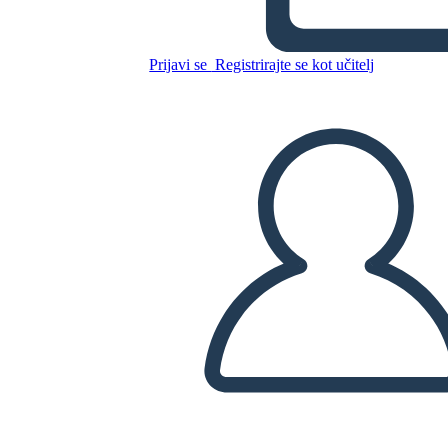
2. Ülevaade
Prijavi se
Registrirajte se kot učitelj
Kopirajte to snemalno knjigo
USTVARITE SNEMALNO KNJIGO
PREDVAJANJE DIAPROJEKCIJE
PREBERI MI