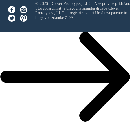
© 2026 - Clever Prototypes, LLC - Vse pravice pridržan
StoryboardThat je blagovna znamka družbe
Clever
Prototypes , LLC
in registrirana pri Uradu za patente in
blagovne znamke ZDA