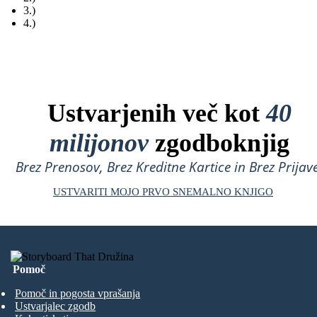
3.)
4.)
Ustvarjenih več kot
40
milijonov
zgodboknjig
Brez Prenosov, Brez Kreditne Kartice in Brez Prijave
USTVARITI MOJO PRVO SNEMALNO KNJIGO
Pomoč
Pomoč in pogosta vprašanja
Ustvarjalec zgodb