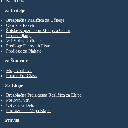
Kako tiskati
za Učitelje
Brezplačna Različica za Učitelje
Okrožna Paketi
Šolske Knjižnice in Medijski Centri
Usposabljanja
Vsi Viri za Učitelje
Predloge Delovnih Listov
Predloge za Plakate
za Študente
Moja Učilnica
Photos For Class
Za Ekipe
Brezplačna Preizkusna Različica za Ekipe
Poslovni Viri
Ustvari za Delo
Pridružite se Moja Ekipa
Pravila