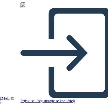
NEMALNO
Prijavi se
Registrirajte se kot učitelj
O