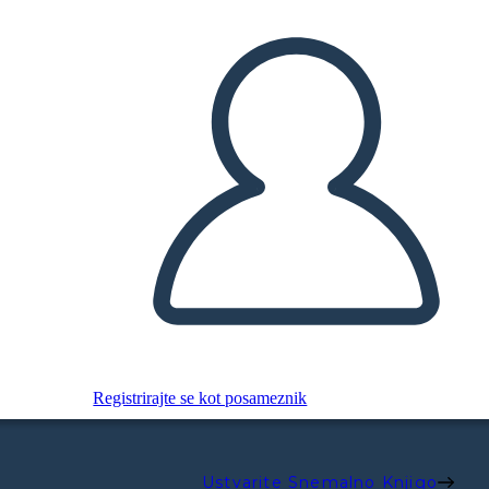
Registrirajte se kot posameznik
Ustvarite Snemalno Knjigo