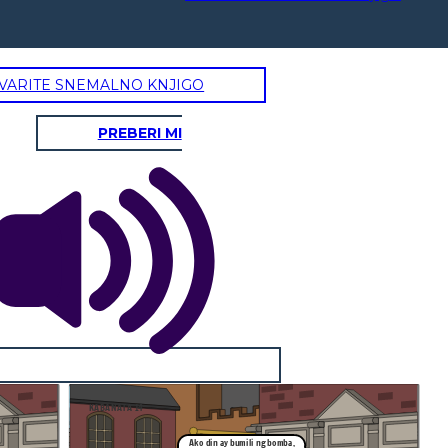
VARITE SNEMALNO KNJIGO
PREBERI MI
KABANATA 14
Ako din ay bumili ng bomba,