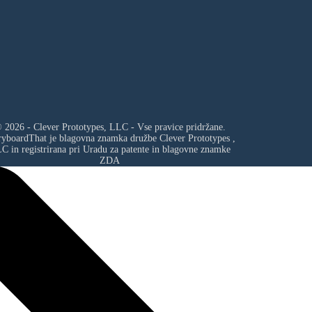
 2026 - Clever Prototypes, LLC - Vse pravice pridržane.
ryboardThat je blagovna znamka družbe
Clever Prototypes ,
LC
in registrirana pri Uradu za patente in blagovne znamke
ZDA