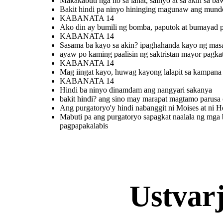
Makakabuti nga ito sa lahat, sainyo at sa akin sa b
H
mga tao upang mamuhay ng
mabuti.ang tanging nag papasama
Bakit hindi pa ninyo hininging magunaw ang mund
ay ang mga pagpapakalabis
KABANATA 14
Ako din ay bumili ng bomba, paputok at bumayad 
KABANATA 14
bakit hindi? ang sino may marapat
KABANATA 14
magtamo parusa o gantimpala ukol sa
kanyang ginawa at hindi dahil sa
Hindi ba ninyo
ginawa ng iba.
Sasama ba kayo sa akin? ipaghahanda kayo ng mas
dinamdam ang
nangyari sakanya
ayaw po kaming paalisin ng saktristan mayor pagka
KABANATA 14
Mag iingat kayo, huwag kayong lalapit sa kampana
KABANATA 14
Hindi ba ninyo dinamdam ang nangyari sakanya
bakit hindi? ang sino may marapat magtamo parusa o
Ang purgatoryo'y hindi nabanggit ni Moises at ni He
Mabuti pa ang purgatoryo
Ang purgatoryo'y hindi
Mabuti pa ang purgatoryo sapagkat naalala ng mg
sapagkat naalala ng mga buhay
nabanggit ni Moises at ni
ang mga patay na nag huhudyot sa
HesuKristo at wala rin
mga tao upang mamuhay ng
pagpapakalabis
ito sa bibliya at sa
mabuti.ang tanging nag papasama
Santong Ebanghelyo
ay ang mga pagpapakalabis
Ustvar