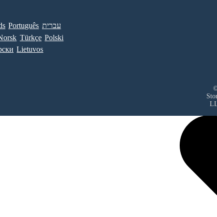
ds
Português
עברית
Norsk
Türkçe
Polski
рски
Lietuvos
©
Sto
L