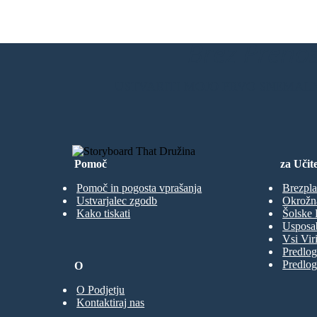
Brez Prenos
USTVARITI MOJO PRVO SNEMAL
Pomoč
za Učite
Pomoč in pogosta vprašanja
Brezpla
Ustvarjalec zgodb
Okrožn
Kako tiskati
Šolske 
Usposab
Vsi Viri
Predlog
Predlog
O
O Podjetju
Kontaktiraj nas