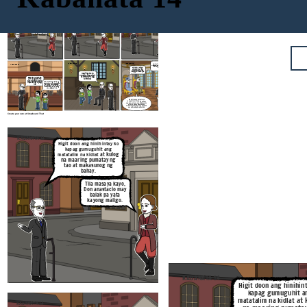
KABANATA 14
KABANATA 14
KABANATA 14
Higit doon ang hinihintay ko
kapag gumuguhit ang
at kulog
matatalim na kidlat
Bakit hindi pa ninyo
Ako din ay bumili ng bomba,
hininging magunaw ang
na maaring pumatay ng
paputok at bumayad pa sa
mundo?
tao at makasunog ng
pagpapatunog ng kampana
bahay.
dahil mapanganib na
patugtugin ang kampana
Makakabuti nga ito
kapag may unos
sa lahat, sainyo at sa
Tila masaya kayo,
akin sa bawat
Don anastacio may
kapitang bumili ng
panghuli ng kulog
balak pa yata
kayong maligo
KABANATA 14
KABANATA 14
bakit hindi? ang sino may marapat
KABANATA 14
magtamo parusa o gantimpala ukol sa
kanyang ginawa at hindi dahil sa
Hindi ba ninyo
ginawa ng iba.
dinamdam ang
nangyari sakanya
Mag iingat kayo,
huwag kayong lalapit
sa kampana kapag
Sasama ba kayo sa
kumikidlat
akin? ipaghahanda
kayo ng masarap na
hapunan ng inyong
ina
ayaw po kaming paalisin ng saktristan mayor pagkatapos daw po ng ikawalo at saka kami maka uuwi hihintain din po namin ang sahod upang may magasta si ina.
Mabuti pa ang purgatoryo
Ang purgatoryo'y hindi
sapagkat naalala ng mga buhay
nabanggit ni Moises at ni
ang mga patay na nag huhudyot sa
HesuKristo at wala rin
mga tao upang mamuhay ng
ito sa bibliya at sa
mabuti.ang tanging nag papasama
Santong Ebanghelyo
ay ang mga pagpapakalabis
Create your own at Storyboard That
KABANATA 14
KABANATA 14
Higit doon ang hinihintay ko
kapag gumuguhit ang
at kulog
matatalim na kidlat
Bakit hindi 
hininging mag
na maaring pumatay ng
mundo
tao at makasunog ng
bahay.
Makakabuti nga ito
sa lahat, sainyo at sa
Tila masaya kayo,
akin sa bawat
Don anastacio may
kapitang bumili ng
panghuli ng kulog
balak pa yata
kayong maligo
.
KABANATA 14
Higit doon ang hinihin
kapag gumuguhit a
KABANATA 14
at 
matatalim na kidlat
KABANATA 14
KABANATA 14
KABANATA 14