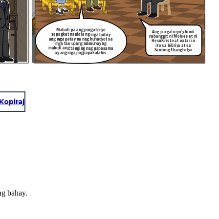
Mabuti pa ang purgatoryo
Ang purgatoryo'y hindi
sapagkat naalala ng mga buhay
nabanggit ni Moises at ni
ang mga patay na nag huhudyot sa
HesuKristo at wala rin
mga tao upang mamuhay ng
ito sa bibliya at sa
mabuti.ang tanging nag papasama
Santong Ebanghelyo
ay ang mga pagpapakalabis
Kopiraj
ng bahay.