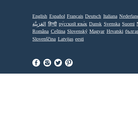
English
Español
Français
Deutsch
Italiana
Nederlan
العَرَبِيَّة
हिन्दी
ру́сский язы́к
Dansk
Svenska
Suomi
Româna
Ceština
Slovenský
Magyar
Hrvatski
бълга
Slovenščina
Latvijas
eesti