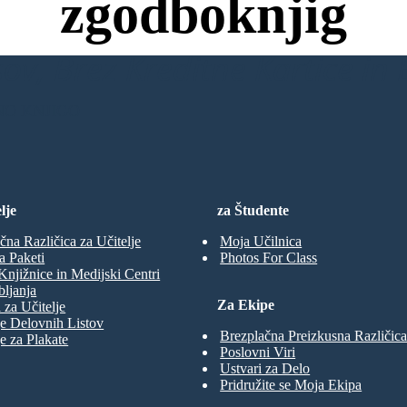
zgodboknjig
ov, Brez Kreditne Kartice in B
NO KNJIGO
lje
za Študente
čna Različica za Učitelje
Moja Učilnica
a Paketi
Photos For Class
Knjižnice in Medijski Centri
ljanja
Za Ekipe
 za Učitelje
e Delovnih Listov
Brezplačna Preizkusna Različica
e za Plakate
Poslovni Viri
Ustvari za Delo
Pridružite se Moja Ekipa