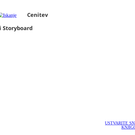
Cenitev
i Storyboard
USTVARITE S
KNJIG