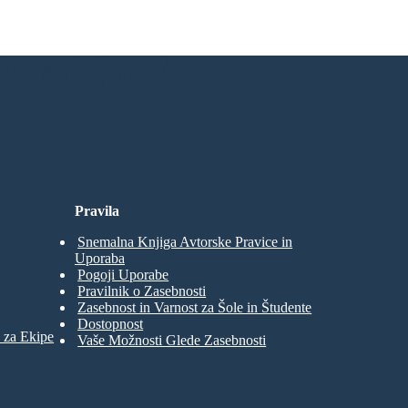
rez Prijave!
Pravila
Snemalna Knjiga Avtorske Pravice in
Uporaba
Pogoji Uporabe
Pravilnik o Zasebnosti
Zasebnost in Varnost za Šole in Študente
Dostopnost
 za Ekipe
Vaše Možnosti Glede Zasebnosti