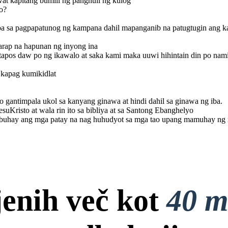
awat kapitang bumili ng panghuli ng kulog
esuKristo at wala rin
ito sa bibliya at sa
o?
Santong Ebanghelyo
pa sa pagpapatunog ng kampana dahil mapanganib na patugtugin ang k
arap na hapunan ng inyong ina
tapos daw po ng ikawalo at saka kami maka uuwi hihintain din po nam
 kapag kumikidlat
 gantimpala ukol sa kanyang ginawa at hindi dahil sa ginawa ng iba.
suKristo at wala rin ito sa bibliya at sa Santong Ebanghelyo
a buhay ang mga patay na nag huhudyot sa mga tao upang mamuhay ng
jenih več kot
40 m