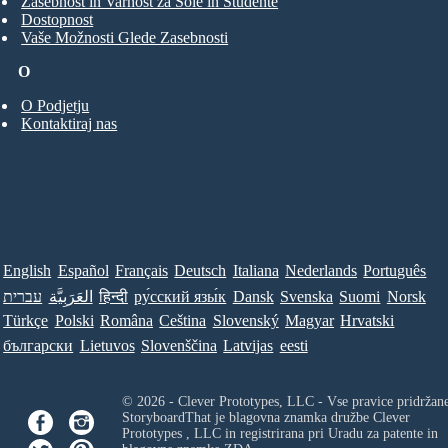
Zasebnost in Varnost za Šole in Študente
Dostopnost
Vaše Možnosti Glede Zasebnosti
O
O Podjetju
Kontaktiraj nas
English
Español
Français
Deutsch
Italiana
Nederlands
Português
Norsk
Suomi
Svenska
Dansk
ру́сский язы́к
हिन्दी
العَرَبِيَّة
עברית
Türkçe
Polski
Româna
Ceština
Slovenský
Magyar
Hrvatski
български
Lietuvos
Slovenščina
Latvijas
eesti
© 2026 - Clever Prototypes, LLC - Vse pravice pridržan
StoryboardThat je blagovna znamka družbe
Clever
Prototypes , LLC
in registrirana pri Uradu za patente in