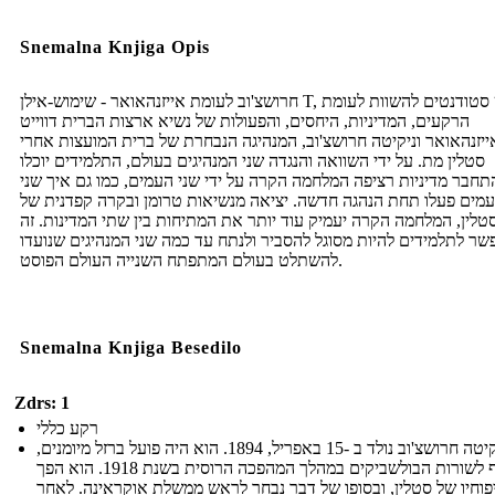
Snemalna Knjiga Opis
חרושצ'וב לעומת אייזנהאואר - שימוש-אילן T, יש סטודנטים להשוות לעומת
הרקעים, המדיניות, היחסים, והפעולות של נשיא ארצות הברית דווייט
ייזנהאואר וניקיטה חרושצ'וב, המנהיגה הנבחרת של ברית המועצות אחרי
סטלין מת. על ידי השוואה והנגדה שני המנהיגים בעולם, התלמידים יוכלו
תחבר מדיניות רציפה המלחמה הקרה על ידי שני העמים, כמו גם איך שני
מים פעלו תחת הנהגה חדשה. יציאה מנשיאות טרומן ובקרה קפדנית של
טלין, המלחמה הקרה יעמיק עוד יותר את המתיחות בין שתי המדינות. זה
שר לתלמידים להיות מסוגל להסביר ולנתח עד כמה שני המנהיגים שנועדו
להשתלט בעולם המתפתח השנייה העולם הפוסט.
Snemalna Knjiga Besedilo
Zdrs: 1
רקע כללי
ניקיטה חרושצ'וב נולד ב -15 באפריל, 1894. הוא היה פועל ברזל מיומנים,
והצטרף לשורות הבולשביקים במהלך המהפכה הרוסית בשנת 1918. הוא הפך
פוחיו של סטלין, ובסופו של דבר נבחר לראש ממשלת אוקראינה. לאחר