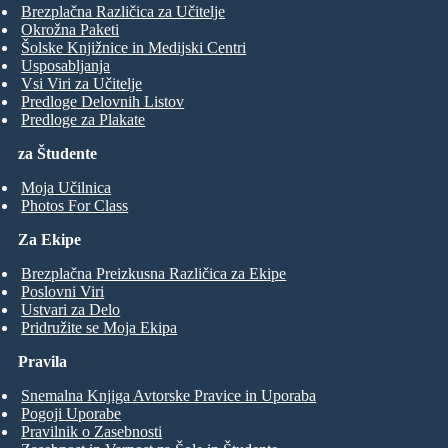
Brezplačna Različica za Učitelje
Okrožna Paketi
Šolske Knjižnice in Medijski Centri
Usposabljanja
Vsi Viri za Učitelje
Predloge Delovnih Listov
Predloge za Plakate
za Študente
Moja Učilnica
Photos For Class
Za Ekipe
Brezplačna Preizkusna Različica za Ekipe
Poslovni Viri
Ustvari za Delo
Pridružite se Moja Ekipa
Pravila
Snemalna Knjiga Avtorske Pravice in Uporaba
Pogoji Uporabe
Pravilnik o Zasebnosti