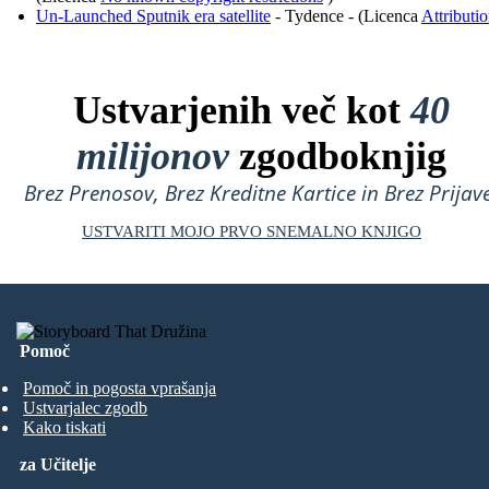
Un-Launched Sputnik era satellite
- Tydence - (Licenca
Attributi
Ustvarjenih več kot
40
milijonov
zgodboknjig
Brez Prenosov, Brez Kreditne Kartice in Brez Prijave
USTVARITI MOJO PRVO SNEMALNO KNJIGO
Pomoč
Pomoč in pogosta vprašanja
Ustvarjalec zgodb
Kako tiskati
za Učitelje