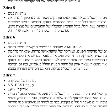
וטכנולוגית כדי להתאים את ההתקדמות הסובייטית.
Zdrs: 5
מדיניות פנים
ים, חרושצ'וב נשאר נאמן לעקרונות קומוניסטיים. הוא כיוון להגדיל את
הייצור וייצור בכל רחבי ברית המועצות. בנוסף, חרושצ'וב פקח שיפורים
ולוגיות נשק וחלל, כולל הפיצוץ המוצלח של הסובייטים של פצצת מימן,
והשקת הלווין הראשון של החלל, I. ספוטניק
Zdrs: 6
מדיניות פנים
מערכת הכבישים הבין-מדינתיים: חיבור AMERICA
ים של מדיניות הפנים, אמריקה של אייזנהאואר פרחה. שלאחר מלחמת
 השנייה אמריקה תחתיו היה חזק. אייזנהאואר גם יזם את הקמתה של
הכבישים המהירים אינטרסטייט לשני נסיעה ואמצעי התגוננות. בנוסף
אייזנהאואר נשאר איתן על חיזוק תכנית החלל בנאס"א, כמו גם תמיכה
עבור מדע והשכלה גבוהה. הוא גם הסתיים הפרדה בצבא.
Zdrs: 7
פעולות מלחמה קרה
VS. EAST מַעֲרָב
אירופה: 1947
 המלחמה הקרה נמשכה, חרושצ'וב היה אינסטרומנטלי בהובלת ברית
צות. הוא אמנם לשאוף ליחסי שלום עם המערב, הוא הניח נשק גרעיני
ובה, ייזום משבר הטילים בקובה, כמו גם למרד אנטי-קומוניסטי מורחק
ונגריה. יתר על כן, הוא גם ראה את בניית חומת ברלין, אשר היה לסמל