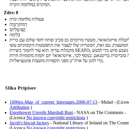
המתרס במלחמה הקרה.
Zdrs: 8
פעולות מלחמה קרה
דֵמוֹקרָטִיָה
קָפִּיטָלִיזם
בלימה
קבלת אייזנהאואר, מעשיו מרוכזים גם סביב ופתח יחסי שלום עם ברית
המועצות; עם זאת, המטרות שלו לעצור את התפשטות הקומוניזם עשו
מקבלות עדיף. הוא עזר לתמוך ביצירת SEATO, אשר נשבע סיוע כדי למנוע
ובייטית בוייטנאם. בנוסף לכך, אייזנהאואר יזם יוזמות מקומיות וזרות
כדי להגן על ארה"ב מפני תקפויות מועצות פוטנציאליות.
Slika Pripisov
1000px-Map_of_current_Interstates-2006-07-13
- Mulad - (Licen
Attribution
)
Eisenhower Unveils Marshall Bust
- NASA on The Commons -
(Licenca
No known copyright restrictions
)
Jacob's biscuit factory
- National Library of Ireland on The Comm
(Licenca
No known copyright restrictions
)