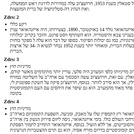
מותו של סטאלין בשנת 1953, חרושצ'וב עלה במהירות לדרגת ראש הממשלה,
ואת הנהיג דה-סטליניזציה של ברית המועצות.
Zdrs: 2
רקע כללי
דווייט אייזנהאואר נולד 14 באוקטובר, 1890. בצעירותו, היה אייזנהאואר עניין
בענייני צבא והיסטוריה. הוא השתתף ווסט פוינט, והוכר בקרוב יכולותיו
גוניות, כמו גם יכולות הפיקוד. בסופו של דבר הוא עלה ל מפקד כוחות
בעלות הברית, ומאוחר יותר בשנת 1952 נבחר לנשיא ה -34 של ארצות
הברית.
Zdrs: 3
מדיניות חוץ
וב מדיניותו כלפי המערב היה סלעי, עדיין יותר מתקדמים מאשר קודם,
לין. עם זאת, חרושצ'וב עשה הסכסוך עם ארה"ב על השליטה במזרח
ין, אך הוא סירב לוותר. בנוסף, חרושצ'וב פיקח על השקת ספוטניק לי,
 פחד מאוד מהמערב. הוא גם שיפר את היחסים עם העם הקומוניסטית
בקובה.
Zdrs: 4
מדיניות חוץ
האואר רץ הקמפיין שלו על מאבק, ומניעה, השפעת הקומוניזם בארה"ב
רחבי העולם כולו. בימי אייזנהאואר, ניסה ליזום פירוק הנשק בין ארה"ב
והסובייטים, אך ללא הועיל. בנוסף, אייזנהאואר התחייב לתמוך הפסקת
ים קומוניסטיים בדרום מזרח אסיה. הוא גם תרם ההצטברות הגרעינית