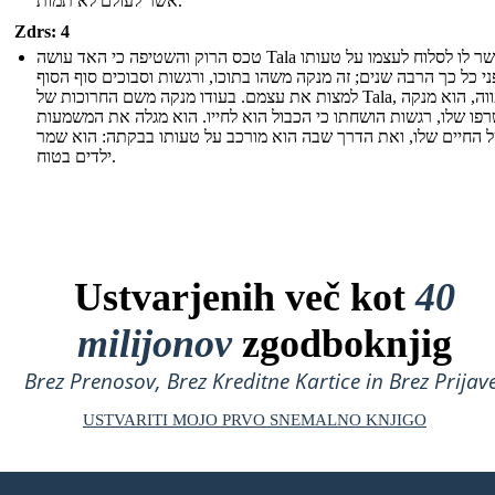
אשר לעולם לא תמות.
Zdrs: 4
טכס הרוק והשטיפה כי האד עושה Tala מאפשר לו לסלוח לעצמו על טעותו
ני כל כך הרבה שנים; זה מנקה משהו בתוכו, ורגשות וסבוכים סוף הסוף
למצות את עצמם. בעודו מנקה משם החרוכות של Tala, עור מעווה, הוא מנקה
ו שלו, רגשות הושחתו כי הכבול הוא לחייו. הוא מגלה את המשמעות
 החיים שלו, ואת הדרך שבה הוא מורכב על טעותו בבקתה: הוא שמר
ילדים בטוח.
Ustvarjenih več kot
40
milijonov
zgodboknjig
Brez Prenosov, Brez Kreditne Kartice in Brez Prijave
USTVARITI MOJO PRVO SNEMALNO KNJIGO