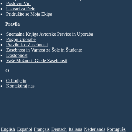
Poslovni Viri
Ustvari za Delo
Pridružite se Moja Ekipa
Pravila
Snemalna Knjiga Avtorske Pravice in Uporaba
Pogoji Uporabe
Pravilnik o Zasebnosti
Zasebnost in Varnost za Šole in Študente
Dostopnost
Vaše Možnosti Glede Zasebnosti
O
O Podjetju
Kontaktiraj nas
English
Español
Français
Deutsch
Italiana
Nederlands
Português