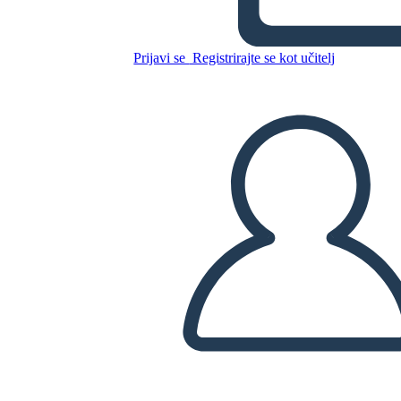
עדן
Prijavi se
Registrirajte se kot učitelj
Kopirajte to snemalno knjigo
USTVARITE SNEMALNO KNJIGO
PREDVAJANJE DIAPROJEKCIJE
PREBERI MI