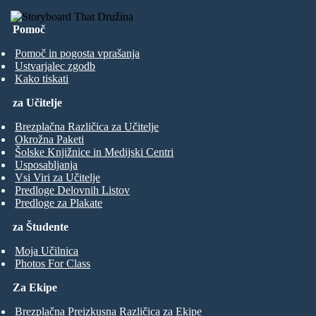
Pomoč
Pomoč in pogosta vprašanja
Ustvarjalec zgodb
Kako tiskati
za Učitelje
Brezplačna Različica za Učitelje
Okrožna Paketi
Šolske Knjižnice in Medijski Centri
Usposabljanja
Vsi Viri za Učitelje
Predloge Delovnih Listov
Predloge za Plakate
za Študente
Moja Učilnica
Photos For Class
Za Ekipe
Brezplačna Preizkusna Različica za Ekipe