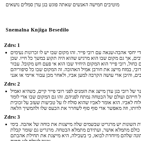
מוטיבים חמישה האנשים שאתה פוגש בגן ​​עדן סמלים נושאים
Snemalna Knjiga Besedilo
Zdrs: 1
י יחסי אהבה-שנאה עם רובי פייר. זהו מקום שבו יש לו זכרונות נעימים
בים, אך גם מקום שבו הוא מרגיש שהוא היה תקוע במשך כל חייו. שכן
כחול, רובי פייר הוא המקום היחיד שבו הוא אי פעם חש מקובל. עבור
ובי, במזח מייצג את חורבן אמיל האהובה. זה המקום שבו כל סיפוריהם
Zdrs: 2
ר של רובי בגן עדן מייצג את הזמנים לפני רובי פייר קיים, כשהיא ואמיל
ל חייהם ועולם של הבטחה נמתח לפניהם. זהו גם המקום שבו אדי לומד
וח לאביו. הוא אומר לאביו שהוא סולח לו על טביעות שעזב על זכוכית
Zdrs: 3
ת השונות יש מרגריט שבשמים שלה מייצגות את כוחה של אהבה. בימי
 כולם מתמלא אושר, ועתידם מתמלא הבטחה. מרגריט גם שומר קבלת
נה שלהם מיוחדת לבואו, כי בשבילה, היא מייצגת את תחילת אהבתם