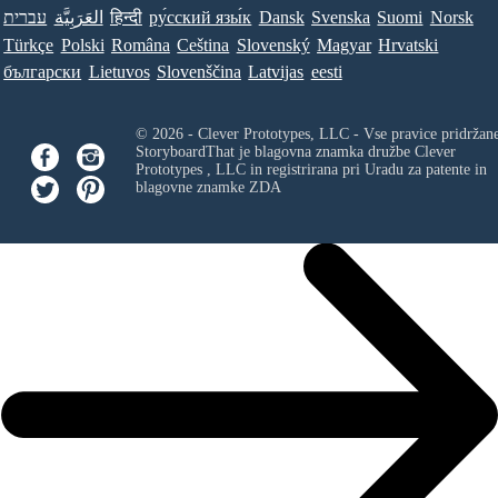
עברית
العَرَبِيَّة
हिन्दी
ру́сский язы́к
Dansk
Svenska
Suomi
Norsk
Türkçe
Polski
Româna
Ceština
Slovenský
Magyar
Hrvatski
български
Lietuvos
Slovenščina
Latvijas
eesti
© 2026 - Clever Prototypes, LLC - Vse pravice pridržan
StoryboardThat je blagovna znamka družbe
Clever
Prototypes , LLC
in registrirana pri Uradu za patente in
blagovne znamke ZDA