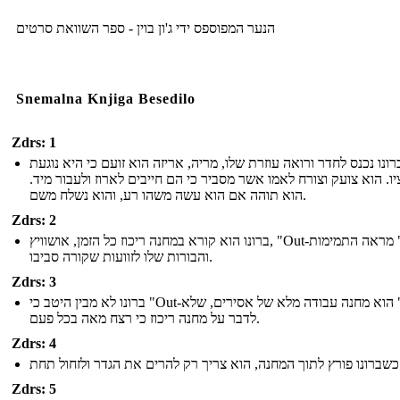
הנער המפוספס ידי ג'ון בוין - ספר השוואת סרטים
Snemalna Knjiga Besedilo
Zdrs: 1
רונו נכנס לחדר ורואה עוזרת שלו, מריה, אריזה הוא זועם כי היא נוגעת
יו. הוא צועק וצורח לאמו אשר מסביר כי הם חייבים לארוז ולעבור מיד
הוא תוהה אם הוא עשה משהו רע, והוא נשלח משם.
Zdrs: 2
ברונו הוא קורא במחנה ריכוז כל הזמן, אושוויץ, "Out-עם," מראה התמימות
והבורות שלו לזוועות שקורה סביבו.
Zdrs: 3
ברונו לא מבין היטב כי "Out-עם" הוא מחנה עבודה מלא של אסירים, שלא
לדבר על מחנה ריכוז כי רצח מאה בכל פעם.
Zdrs: 4
הגדר ולזחול תחת
Zdrs: 5