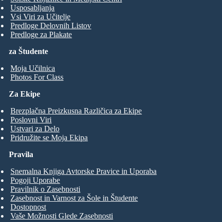
Usposabljanja
Vsi Viri za Učitelje
Predloge Delovnih Listov
Predloge za Plakate
za Študente
Moja Učilnica
Photos For Class
Za Ekipe
Brezplačna Preizkusna Različica za Ekipe
Poslovni Viri
Ustvari za Delo
Pridružite se Moja Ekipa
Pravila
Snemalna Knjiga Avtorske Pravice in Uporaba
Pogoji Uporabe
Pravilnik o Zasebnosti
Zasebnost in Varnost za Šole in Študente
Dostopnost
Vaše Možnosti Glede Zasebnosti