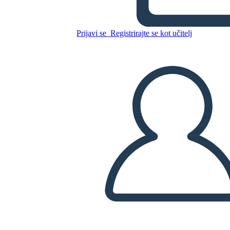
הנער המפוספס - השוואה בספר
אל הקולנוע
Prijavi se
Registrirajte se kot učitelj
Kopirajte to snemalno knjigo
USTVARITE SNEMALNO KNJIGO
PREDVAJANJE DIAPROJEKCIJE
PREBERI MI