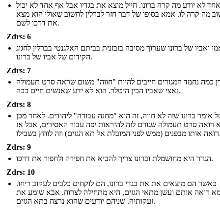
חד לא יודע מה קרה ברונו. חייל מוצא את בגדיו אבל אף אחד לא יכול
ב מה קרה לו. אמא בסופו של דבר חזר לברלין לחשוב שאולי הוא מצא
את דרכו לשם.
Zdrs: 6
מו ואביו של ברונו שערוך מסיבה בזבזנית בביתם האלגנטי בברלין לחגוג
הקידום של אביו של ברונו.
Zdrs: 7
דן כמה נחמד המגורים חייבים להיות "חווה" משום שראה סרט תעמולה
נאצי שאביו הכין היטלר. הוא לא ידע שאנשים חיים ככה.
Zdrs: 8
ל אומר ברונו שזה לא חווה, זה הוא "מחנה עבודה" ליהודים. לאחר מכן
 רואה סרט תעמולה שגורם לזה להיראות יפה עבור האסירים, אבל אז
לת אל תא הגזים) וזה לוחץ בשבילו
Zdrs: 9
הגדר היא מחושמלת וברונו צריך להביא את חפירה ולחפור את דרכו.
Zdrs: 10
כאשר הם מוצאים את את בגדי ברונו, הם לוקחים כלבים לעקוב ריחו.
 רואה אותם ועשן מתאי הגזים, היא מתחילה לצרוח. אבא שומע את
זעקותיה. שניהם יודעים שהוא נרצח בתא הגזים.