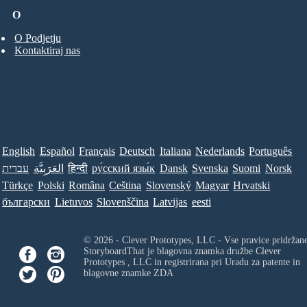
O
O Podjetju
Kontaktiraj nas
English
Español
Français
Deutsch
Italiana
Nederlands
Português
עברית
العَرَبِيَّة
हिन्दी
ру́сский язы́к
Dansk
Svenska
Suomi
Norsk
Türkçe
Polski
Româna
Ceština
Slovenský
Magyar
Hrvatski
български
Lietuvos
Slovenščina
Latvijas
eesti
© 2026 - Clever Prototypes, LLC - Vse pravice pridržan
StoryboardThat je blagovna znamka družbe
Clever
Prototypes , LLC
in registrirana pri Uradu za patente in
blagovne znamke ZDA