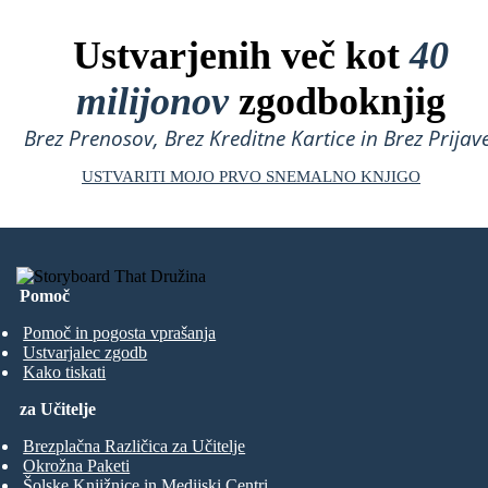
Ustvarjenih več kot
40
milijonov
zgodboknjig
Brez Prenosov, Brez Kreditne Kartice in Brez Prijave
USTVARITI MOJO PRVO SNEMALNO KNJIGO
Pomoč
Pomoč in pogosta vprašanja
Ustvarjalec zgodb
Kako tiskati
za Učitelje
Brezplačna Različica za Učitelje
Okrožna Paketi
Šolske Knjižnice in Medijski Centri