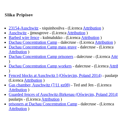
Slika Pripisov
23154-Auschwitz
- xiquinhosilva - (Licenca
Attribution
)
Auschwitz
- jjmusgrove - (Licenca
Attribution
)
Barbed wire fence
- kulmalukko - (Licenca
Attribution
)
Dachau Concentration Camp
- dalecruse - (Licenca
Attribution
)
Dachau Concentration Camp mass grave
- dalecruse - (Licenca
Attribution
)
Dachau Concentration Camp prisoners
- dalecruse - (Licenca
Attr
)
Dachau Concentration Camp workers
- dalecruse - (Licenca
Attri
)
Fenced blocks at Auschwitz I (Oświęcim, Poland 2014)
- paularps
(Licenca
Attribution
)
Gas chamber, Auschwitz (7/11 gz08)
- Ted and Jen - (Licenca
Attribution
)
Guarded fences of Auschwitz-Birkenau (Oświęcim, Poland 2014
paularps - (Licenca
Attribution
)
prisoners at Dachau Concentration Camp
- dalecruse - (Licenca
Attribution
)