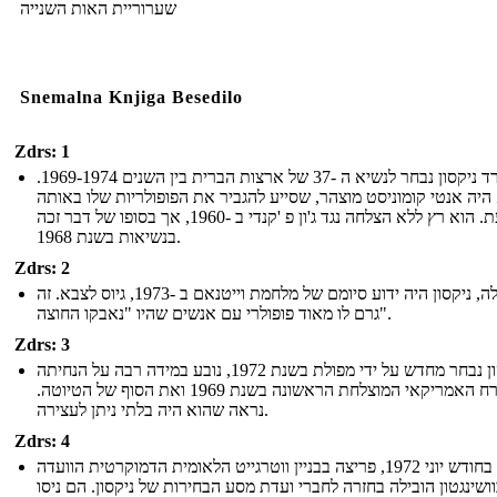
שערוריית האות השנייה
Snemalna Knjiga Besedilo
Zdrs: 1
ריצ'רד ניקסון נבחר לנשיא ה -37 של ארצות הברית בין השנים 1969-1974.
היה אנטי קומוניסט מוצהר, שסייע להגביר את הפופולריות שלו באותה
העת. הוא רץ ללא הצלחה נגד ג'ון פ 'קנדי ב -1960, אך בסופו של דבר זכה
בנשיאות בשנת 1968.
Zdrs: 2
בתחילה, ניקסון היה ידוע סיומם של מלחמת וייטנאם ב -1973, גיוס לצבא. זה
גרם לו מאוד פופולרי עם אנשים שהיו "נאבקו החוצה".
Zdrs: 3
ניקסון נבחר מחדש על ידי מפולת בשנת 1972, נובע במידה רבה על הנחיתה
על הירח האמריקאי המוצלחת הראשונה בשנת 1969 ואת הסוף של הטיוטה.
נראה שהוא היה בלתי ניתן לעצירה.
Zdrs: 4
בחודש יוני 1972, פריצה בבניין ווטרגייט הלאומית הדמוקרטית הוועדה
ושינגטון הובילה בחזרה לחברי ועדת מסע הבחירות של ניקסון. הם ניסו