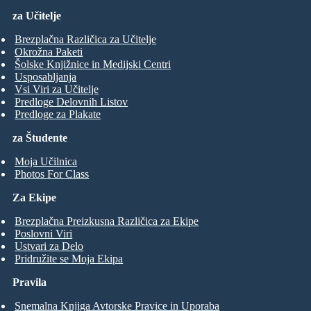
za Učitelje
Brezplačna Različica za Učitelje
Okrožna Paketi
Šolske Knjižnice in Medijski Centri
Usposabljanja
Vsi Viri za Učitelje
Predloge Delovnih Listov
Predloge za Plakate
za Študente
Moja Učilnica
Photos For Class
Za Ekipe
Brezplačna Preizkusna Različica za Ekipe
Poslovni Viri
Ustvari za Delo
Pridružite se Moja Ekipa
Pravila
Snemalna Knjiga Avtorske Pravice in Uporaba