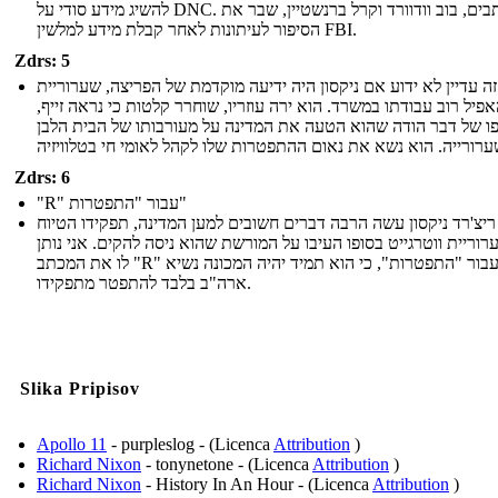
להשיג מידע סודי על DNC. כתבים, בוב וודוורד וקרל ברנשטיין, שבר את
הסיפור לעיתונות לאחר קבלת מידע למלשין FBI.
Zdrs: 5
ה עדיין לא ידוע אם ניקסון היה ידיעה מוקדמת של הפריצה, שערוריית
אפיל רוב עבודתו במשרד. הוא ירה עוזריו, שוחרר קלטות כי נראה זייף
פו של דבר הודה שהוא הטעה את המדינה על מעורבותו של הבית הלבן
Zdrs: 6
"R" עבור "התפטרות"
ריצ'רד ניקסון עשה הרבה דברים חשובים למען המדינה, תפקידו הטיוח
וריית ווטרגייט בסופו העיבו על המורשת שהוא ניסה להקים. אני נותן
לו את המכתב "R" עבור "התפטרות", כי הוא תמיד יהיה המכונה נשיא
ארה"ב בלבד להתפטר מתפקידו.
Slika Pripisov
Apollo 11
- purpleslog - (Licenca
Attribution
)
Richard Nixon
- tonynetone - (Licenca
Attribution
)
Richard Nixon
- History In An Hour - (Licenca
Attribution
)