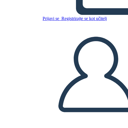
ניקסון
Prijavi se
Registrirajte se kot učitelj
Kopirajte to snemalno knjigo
USTVARITE SNEMALNO KNJIGO
PREDVAJANJE DIAPROJEKCIJE
PREBERI MI