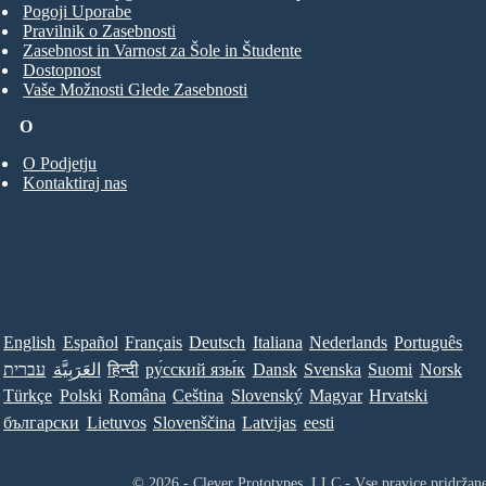
Pogoji Uporabe
Pravilnik o Zasebnosti
Zasebnost in Varnost za Šole in Študente
Dostopnost
Vaše Možnosti Glede Zasebnosti
O
O Podjetju
Kontaktiraj nas
English
Español
Français
Deutsch
Italiana
Nederlands
Português
עברית
العَرَبِيَّة
हिन्दी
ру́сский язы́к
Dansk
Svenska
Suomi
Norsk
Türkçe
Polski
Româna
Ceština
Slovenský
Magyar
Hrvatski
български
Lietuvos
Slovenščina
Latvijas
eesti
© 2026 - Clever Prototypes, LLC - Vse pravice pridržan