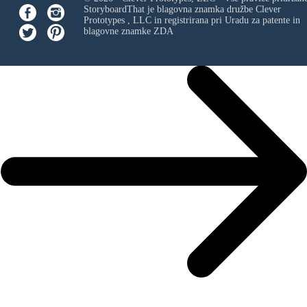
StoryboardThat je blagovna znamka družbe
Clever
Prototypes , LLC
in registrirana pri Uradu za patente in
blagovne znamke ZDA