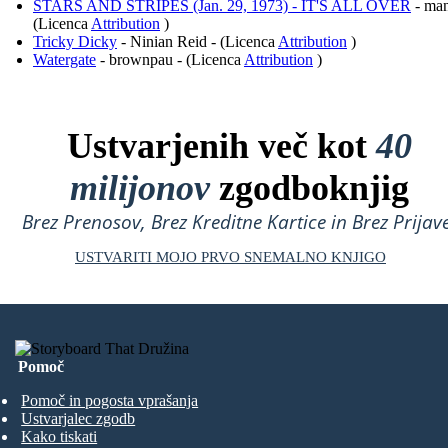
STARS AND STRIPES (Jan. 29, 1973) - IT'S ALL OVER
- man
(Licenca
Attribution
)
Tricky Dicky
- Ninian Reid - (Licenca
Attribution
)
Watergate
- brownpau - (Licenca
Attribution
)
Ustvarjenih več kot
40
milijonov
zgodboknjig
Brez Prenosov, Brez Kreditne Kartice in Brez Prijave
USTVARITI MOJO PRVO SNEMALNO KNJIGO
Pomoč
Pomoč in pogosta vprašanja
Ustvarjalec zgodb
Kako tiskati