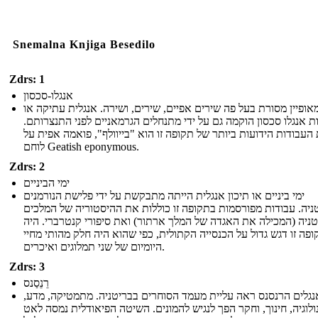
Snemalna Knjiga Besedilo
Zdrs: 1
אנגלו-סכסון
אופיין מסורת בעל פה שירים אפיים, שירים, ושירה. אנגלית עתיקה או
ת אנגלו סכסון הוקמה גם על ידי מתנחלים הגרמאניים לפני התנצרותם.
העבודות הידועות ביותר של תקופה זו הוא "בייוולף", פואמה אפית על
לוחם Geatish eponymous.
Zdrs: 2
ימי הביניים
ימי ביניים או תיכון אנגלית הייתה מתבקשת על ידי פלישת הנורמנים
ניה. עבודות מפורסמות בתקופה זו כוללות את ההיסטוריה של המלכים
טניה (המכילה את האגדה של המלך ארתור) ואת סיפורי קנטרברי. היה
ופה זו דגש גדול על הכנסייה הקתולית, כפי שהוא היה חלק מהותי מחיי
היומיום של שני תמלוגים ואיכרים.
Zdrs: 3
רֵנֵסַנס
גלים הרנסנס ראה עליית מעמד הסוחרים בבריטניה. מתמטיקה, מדע,
לוגיה, חינוך, וחקר הפך לנגיש להמונים. השיטה הפיאודלית נמסה לאט