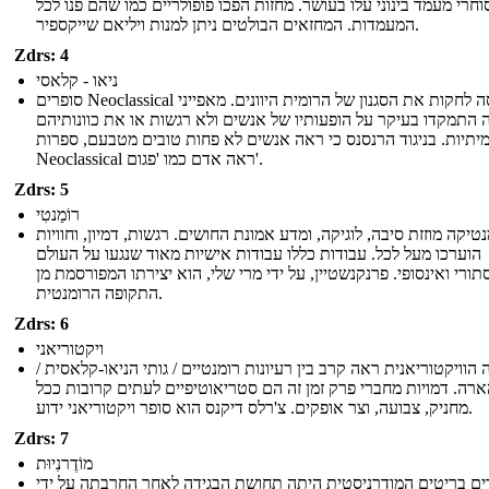
וחרי מעמד בינוני עלו בעושר. מחזות הפכו פופולריים כמו שהם פנו לכל
המעמדות. המחזאים הבולטים ניתן למנות ויליאם שייקספיר.
Zdrs: 4
ניאו - קלאסי
סופרים Neoclassical ניסה לחקות את הסגנון של הרומית היוונים. מאפייני
 התמקדו בעיקר על הופעותיו של אנשים ולא רגשות או את כוונותיהם
יתיות. בניגוד הרנסנס כי ראה אנשים לא פחות טובים מטבעם, ספרות
Neoclassical ראה אדם כמו 'פגום'.
Zdrs: 5
רוֹמַנטִי
טיקה מוזזת סיבה, לוגיקה, ומדע אמונת החושים. רגשות, דמיון, וחוויות
הוערכו מעל לכל. עבודות כללו עבודות אישיות מאוד שנגעו על העולם
ורי ואינסופי. פרנקנשטיין, על ידי מרי שלי, הוא יצירתו המפורסמת מן
התקופה הרומנטית.
Zdrs: 6
ויקטוריאני
הוויקטוריאנית ראה קרב בין רעיונות רומנטיים / גותי הניאו-קלאסית /
רה. דמויות מחברי פרק זמן זה הם סטריאוטיפיים לעתים קרובות ככל
מחניק, צבועה, וצר אופקים. צ'רלס דיקנס הוא סופר ויקטוריאני ידוע.
Zdrs: 7
מוֹדֶרנִיוּת
ים בריטים המודרניסטית היתה תחושת הבגידה לאחר החרבתה על ידי