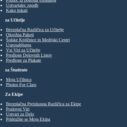
Pomoč in pogosta vprašanja
Ustvarjalec zgodb
Kako tiskati
za Učitelje
Brezplačna Različica za Učitelje
Okrožna Paketi
Šolske Knjižnice in Medijski Centri
Usposabljanja
Vsi Viri za Učitelje
Predloge Delovnih Listov
Predloge za Plakate
za Študente
Moja Učilnica
Photos For Class
Za Ekipe
Brezplačna Preizkusna Različica za Ekipe
Poslovni Viri
Ustvari za Delo
Pridružite se Moja Ekipa