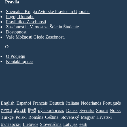
Pravila
Snemalna Knjiga Avtorske Pravice in Uporaba
Pogoji Uporabe
Pravilnik o Zasebnosti
Zasebnost in Varnost za Šole in Študente
Dostopnost
Vaše Možnosti Glede Zasebnosti
O
O Podjetju
Kontaktiraj nas
English
Español
Français
Deutsch
Italiana
Nederlands
Português
Norsk
Suomi
Svenska
Dansk
ру́сский язы́к
हिन्दी
العَرَبِيَّة
עברית
Türkçe
Polski
Româna
Ceština
Slovenský
Magyar
Hrvatski
български
Lietuvos
Slovenščina
Latvijas
eesti