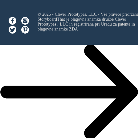
© 2026 - Clever Prototypes, LLC - Vse pravice pridržan
StoryboardThat je blagovna znamka družbe
Clever
Prototypes , LLC
in registrirana pri Uradu za patente in
blagovne znamke ZDA