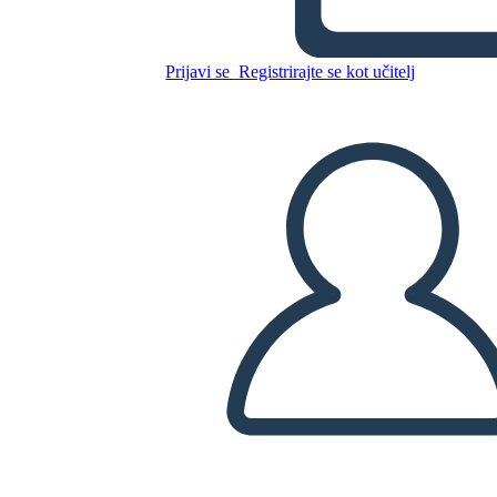
Prijavi se
Registrirajte se kot učitelj
Kopirajte to snemalno knjigo
USTVARITE SNEMALNO KNJIGO
PREDVAJANJE DIAPROJEKCIJE
PREBERI MI