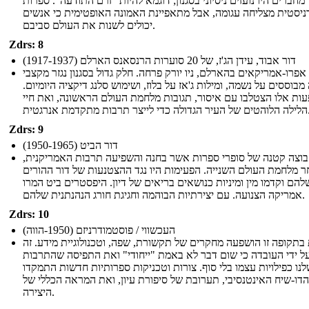
מחברים היו נועזים ניסיוני בסגנון; דוגמא להיות "זרם התודעה". ספרות
ניסטית מצליחה עגומה, אבל מתאפיינת האמונה האופטימית כי אנשים
יכולים לשנות את העולם סביבם.
Zdrs: 8
דור אבוד, עידן הג'ז, של 20 סוערות הרנסאנס הארלם (1917-1937)
פרו-אמריקאים בהארלם, ניו יורק פרחה. חלק גדול בסגנון נגזר מקצבי
מבוססים על נשמה, ומילות ג'אז על בלוז, ושימוש סלנג דיקציה היומיום.
ות אלו הצטלבו עם איסור, תגובות מלחמת העולם הראשונה, ואת חיי
די לייצר תרבות מתקדמת אנרגטית.
Zdrs: 9
דור הביט (1950-1965)
וצה קטנה של סופרי ספרות אשר בחנה והשפיעה תרבות האמריקנית,
 מלחמת העולם השנייה. הפעימות היו נגד ההצטנעות של דור ההורים
להם וקדמו מין ומיניות כנושאים בריאים של דיון. היפסטרים ביט המרו
אמריקה הצנועה. עם יצירתיות הבוהמה וחגיגת חורג הנהנתנית שלהם.
Zdrs: 10
העכשווי / פוסטמודרניזם (1950-הווה)
בתקופה זו הושפעה מחקרים של תקשורת, שפה, וטכנולוגיית מידע. זה
ל ידי העובדה כי שום דבר לא באמת "ייחודי" ואת התפיסה שהתרבות
נו כפילויות עצמו בלי סוף. צורות וטכניקות ספרותיות חדשות התמקדו
הדו-שיח האינטנסיבי, תערובת של סיפורת עיון, ואת המראה הכללי של
היצירה.