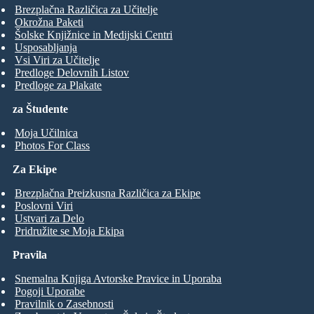
Brezplačna Različica za Učitelje
Okrožna Paketi
Šolske Knjižnice in Medijski Centri
Usposabljanja
Vsi Viri za Učitelje
Predloge Delovnih Listov
Predloge za Plakate
za Študente
Moja Učilnica
Photos For Class
Za Ekipe
Brezplačna Preizkusna Različica za Ekipe
Poslovni Viri
Ustvari za Delo
Pridružite se Moja Ekipa
Pravila
Snemalna Knjiga Avtorske Pravice in Uporaba
Pogoji Uporabe
Pravilnik o Zasebnosti