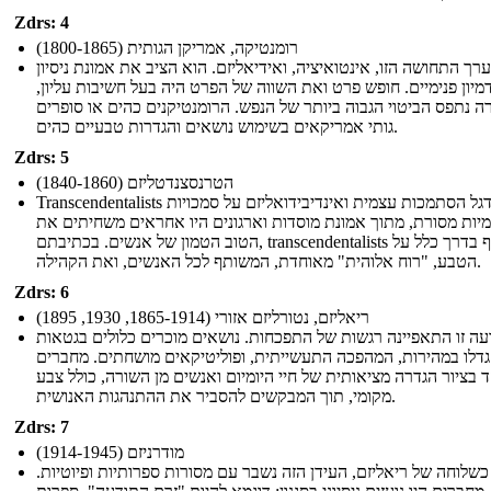
Zdrs: 4
רומנטיקה, אמריקן הגותית (1800-1865)
ערך התחושה הזו, אינטואיציה, ואידיאליזם. הוא הציב את אמונת ניסיון
דמיון פנימיים. חופש פרט ואת השווה של הפרט היה בעל חשיבות עליון,
ה נתפס הביטוי הגבוה ביותר של הנפש. הרומנטיקנים כהים או סופרים
גותי אמריקאים בשימוש נושאים והגדרות טבעיים כהים.
Zdrs: 5
הטרנסצנדטליזם (1840-1860)
Transcendentalists דגל הסתמכות עצמית ואינדיבידואליזם על סמכויות
מיות מסורת, מתוך אמונת מוסדות וארגונים היו אחראים משחיתים את
הטוב הטמון של אנשים. בכתיבתם, transcendentalists משתקף בדרך כלל על
הטבע, "רוח אלוהית" מאוחדת, המשותף לכל האנשים, ואת הקהילה.
Zdrs: 6
ריאליזם, נטורליזם אזורי (1865-1914, 1930, 1895)
עה זו התאפיינה רגשות של התפכחות. נושאים מוכרים כלולים בגטאות
גדלו במהירות, המהפכה התעשייתית, ופוליטיקאים מושחתים. מחברים
בציור הגדרה מציאותית של חיי היומיום ואנשים מן השורה, כולל צבע
מקומי, תוך המבקשים להסביר את ההתנהגות האנושית.
Zdrs: 7
מודרניזם (1914-1945)
שלוחה של ריאליזם, העידן הזה נשבר עם מסורות ספרותיות ופיוטיות.