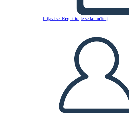
ציר זמן תנועות ספרותי אמריקאי
Prijavi se
Registrirajte se kot učitelj
Kopirajte to snemalno knjigo
USTVARITE SNEMALNO KNJIGO
PREDVAJANJE DIAPROJEKCIJE
PREBERI MI