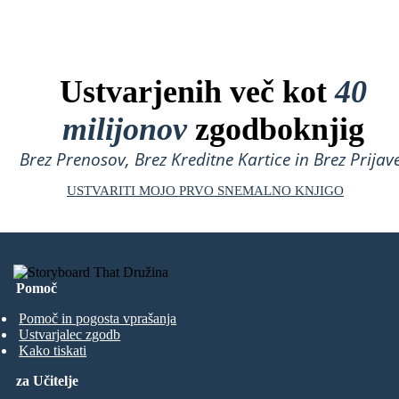
Ustvarjenih več kot
40
milijonov
zgodboknjig
Brez Prenosov, Brez Kreditne Kartice in Brez Prijave
USTVARITI MOJO PRVO SNEMALNO KNJIGO
Pomoč
Pomoč in pogosta vprašanja
Ustvarjalec zgodb
Kako tiskati
za Učitelje