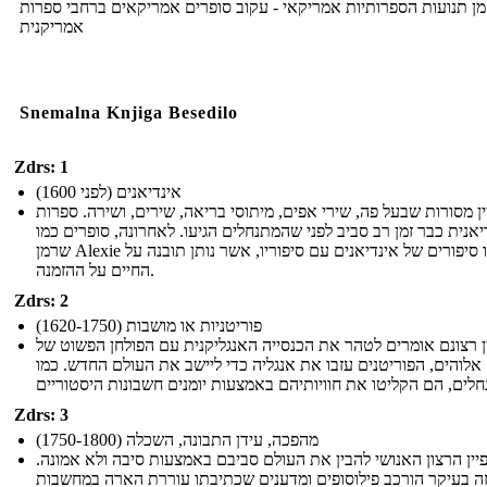
זמן תנועות הספרותיות אמריקאי - עקוב סופרים אמריקאים ברחבי ספרות
אמריקנית
Snemalna Knjiga Besedilo
Zdrs: 1
אינדיאנים (לפני 1600)
ן מסורות שבעל פה, שירי אפים, מיתוסי בריאה, שירים, ושירה. ספרות
יאנית כבר זמן רב סביב לפני שהמתנחלים הגיעו. לאחרונה, סופרים כמו
שרמן Alexie החיו סיפורים של אינדיאנים עם סיפוריו, אשר נותן תובנה על
החיים על ההזמנה.
Zdrs: 2
פוריטניות או מושבות (1620-1750)
ן רצונם אומרים לטהר את הכנסייה האנגליקנית עם הפולחן הפשוט של
אלוהים, הפוריטנים עזבו את אנגליה כדי ליישב את העולם החדש. כמו
Zdrs: 3
מהפכה, עידן התבונה, השכלה (1750-1800)
יין הרצון האנושי להבין את העולם סביבם באמצעות סיבה ולא אמונה.