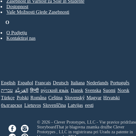
Zasebnost in Varnost za Šole in Študente
Dostopnost
Vaše Možnosti Glede Zasebnosti
O
O Podjetju
Kontaktiraj nas
English
Español
Français
Deutsch
Italiana
Nederlands
Português
Norsk
Suomi
Svenska
Dansk
ру́сский язы́к
हिन्दी
العَرَبِيَّة
עברית
Türkçe
Polski
Româna
Ceština
Slovenský
Magyar
Hrvatski
български
Lietuvos
Slovenščina
Latvijas
eesti
© 2026 - Clever Prototypes, LLC - Vse pravice pridržan
StoryboardThat je blagovna znamka družbe
Clever
Prototypes , LLC
in registrirana pri Uradu za patente in