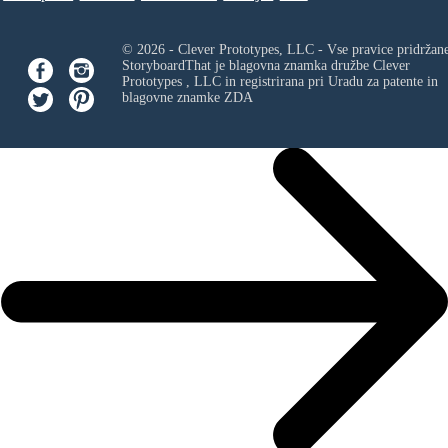
© 2026 - Clever Prototypes, LLC - Vse pravice pridržan
StoryboardThat je blagovna znamka družbe
Clever
Prototypes , LLC
in registrirana pri Uradu za patente in
blagovne znamke ZDA