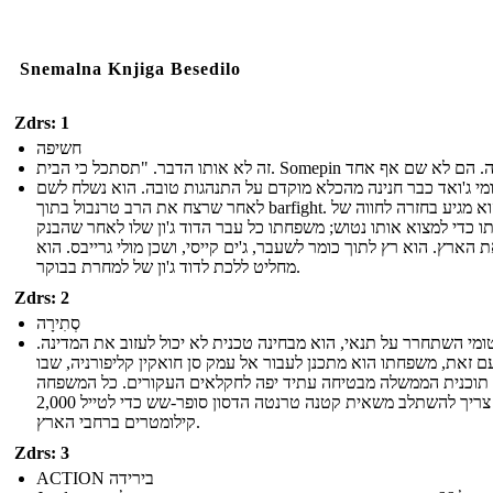
Snemalna Knjiga Besedilo
Zdrs: 1
חשיפה
מי ג'ואד כבר חנינה מהכלא מוקדם על התנהגות טובה. הוא נשלח לשם
לאחר שרצח את הרב טרנבול בתוך barfight. הוא מגיע בחזרה לחווה של
 כדי למצוא אותו נטוש; משפחתו כל עבר הדוד ג'ון שלו לאחר שהבנק
 הארץ. הוא רץ לתוך כומר לשעבר, ג'ים קייסי, ושכן מולי גרייבס. הוא
מחליט ללכת לדוד ג'ון של למחרת בבוקר.
Zdrs: 2
סְתִירָה
ומי השתחרר על תנאי, הוא מבחינה טכנית לא יכול לעזוב את המדינה.
ם זאת, משפחתו הוא מתכנן לעבור אל עמק סן חואקין קליפורניה, שבו
 תוכנית הממשלה מבטיחה עתיד יפה לחקלאים העקורים. כל המשפחה
וקייסי צריך להשתלב משאית קטנה טרנטה הדסון סופר-שש כדי לטייל 2,000
קילומטרים ברחבי הארץ.
Zdrs: 3
ACTION בירידה