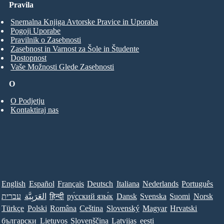
Pravila
Snemalna Knjiga Avtorske Pravice in Uporaba
Pogoji Uporabe
Pravilnik o Zasebnosti
Zasebnost in Varnost za Šole in Študente
Dostopnost
Vaše Možnosti Glede Zasebnosti
O
O Podjetju
Kontaktiraj nas
English
Español
Français
Deutsch
Italiana
Nederlands
Português
Norsk
Suomi
Svenska
Dansk
ру́сский язы́к
हिन्दी
العَرَبِيَّة
עברית
Türkçe
Polski
Româna
Ceština
Slovenský
Magyar
Hrvatski
български
Lietuvos
Slovenščina
Latvijas
eesti