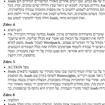
Joads לדרך על 66 כביש, שבו רבים אחרים מאזורי המישורים הגדולים הם
נודדים מערבה. לסבא יש ג'ואד שבץ הלילה שהם עוזבים, ומת. ככל Joads
 הם מתחילים לשמוע רחשים כי אין מספיק מקומות עבודה בקליפורניה,
כל. כשהם ממשיכים, הנח מחליט לעזוב את הקבוצה, סיירי וילסון הוא
חולה מכדי להמשיך לנסוע עם Joads, ואת הסבתא מתה.
Zdrs: 4
רגע השיא
במחנה עבודה הובךוויל, את Joads למצוא שוטרים מושחתים ומקומיים עוינת.
 לוקח את האשמה על הכאת סגן אשר יצא מכלל שליטה, והוא שיועבר
משם לכלא. Joads לעבור Weedpatch, אשר מנוהל על ידי המהגרים עצמם.
הציעו לי עבודה לקטוף אפרסקים ולגלות שזה בגלל העובדים הקבועים
שובתים. קייסי הוא אחראי. הוא נפגע ונהרג על ידי קצין משטרה, וטומי
מתפוצץ, הרג הקצין.
Zdrs: 5
ACTION נופל
Joads להעביר על גבי שדה קטיף כותנה שבו טומי מסתיר עד מפצעיו נרפאים
מן המאבק. Joads לשתף בקרון עם Wainwrights, ואל ג'ואד אגנס ויינרייט
ב. אחרי עוד הזדמנויות עבודה מאכזבות, חבצלת השרון נכנסה עבודה
 תינוק מת. טום מחליט להמשיך בעבודת הקייסים ידי נשאר מאחור כדי
Zdrs: 6
רזולוציה
Joads לבוא לחווה שם הם מוצאים אסם מחסה. חבצלת השרון עדיין חולה