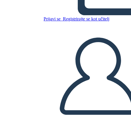
Prijavi se
Registrirajte se kot učitelj
Kopirajte to snemalno knjigo
USTVARITE SNEMALNO KNJIGO
PREDVAJANJE DIAPROJEKCIJE
PREBERI MI