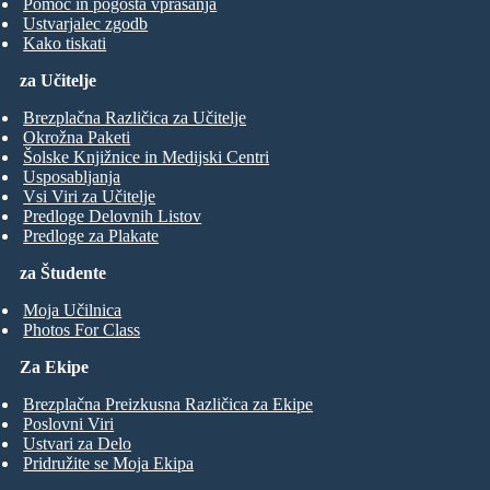
Pomoč in pogosta vprašanja
Ustvarjalec zgodb
Kako tiskati
za Učitelje
Brezplačna Različica za Učitelje
Okrožna Paketi
Šolske Knjižnice in Medijski Centri
Usposabljanja
Vsi Viri za Učitelje
Predloge Delovnih Listov
Predloge za Plakate
za Študente
Moja Učilnica
Photos For Class
Za Ekipe
Brezplačna Preizkusna Različica za Ekipe
Poslovni Viri
Ustvari za Delo
Pridružite se Moja Ekipa